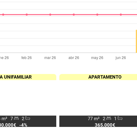
A UNIFAMILIAR
APARTAMENTO
 m²
7
2
77 m²
2
1
30.000€
-4%
365.000€