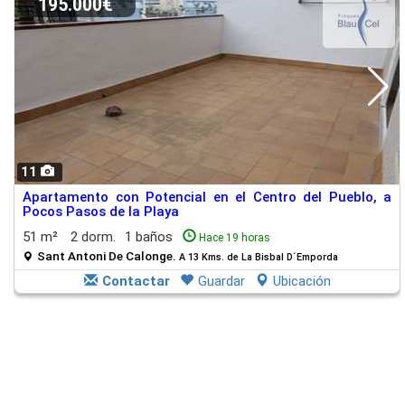
195.000€
11
Apartamento con Potencial en el Centro del Pueblo, a
Pocos Pasos de la Playa
51 m²
2 dorm.
1 baños
Hace 19 horas
Sant Antoni De Calonge.
A 13 Kms. de La Bisbal D´Emporda
Contactar
Guardar
Ubicación