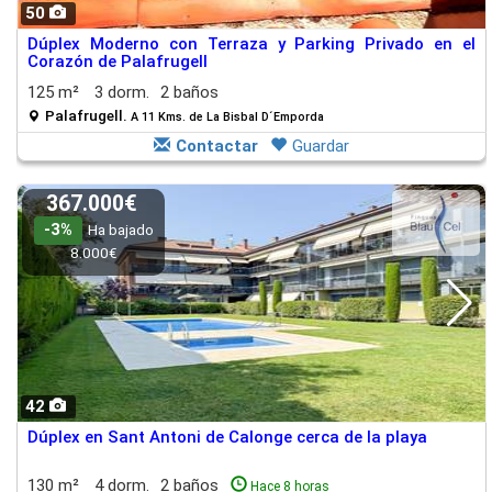
50
Dúplex Moderno con Terraza y Parking Privado en el
Corazón de Palafrugell
125 m²
3 dorm.
2 baños
Palafrugell.
A 11 Kms. de La Bisbal D´Emporda
Contactar
Guardar
367.000€
-3%
Ha bajado
8.000€
42
Dúplex en Sant Antoni de Calonge cerca de la playa
130 m²
4 dorm.
2 baños
Hace 8 horas