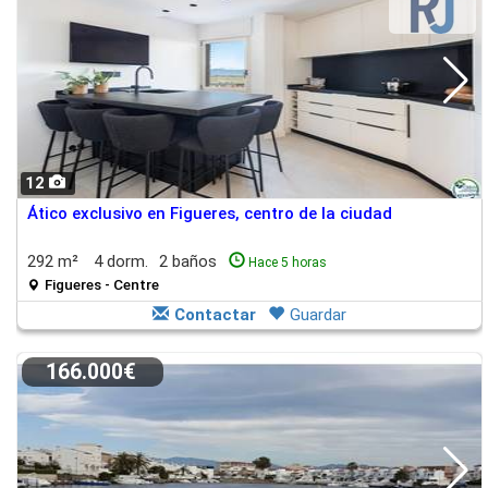
12
Ático exclusivo en Figueres, centro de la ciudad
292 m²
4 dorm.
2 baños
Hace 5 horas
Figueres - Centre
Contactar
Guardar
166.000€