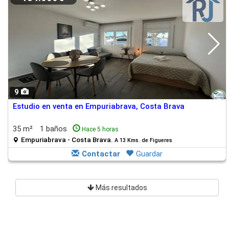
9
Estudio en venta en Empuriabrava, Costa Brava
35 m²
1 baños
Hace 5 horas
Empuriabrava - Costa Brava.
A 13 Kms. de Figueres
Contactar
Guardar
Más resultados