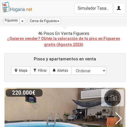
Simulador Tasación Gratis
Figueres
Dropdown
Cerca de Figueres
46 Pisos En Venta Figueres
¿Quieres vender? Obtén la valoración de tu piso en Figueres
gratis (Agosto 2026)
Pisos y apartamentos en venta
220.000€