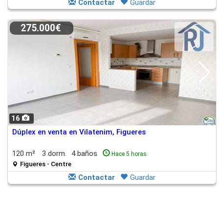
Contactar
Guardar
275.000€
16
Dúplex en venta en Vilatenim, Figueres
120 m²
3 dorm.
4 baños
Hace 5 horas
Figueres - Centre
Contactar
Guardar