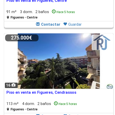
Piso en venta en Figueres, Centre
91 m²
3 dorm.
2 baños
Hace 5 horas
Figueres - Centre
Contactar
Guardar
275.000€
16
Piso en venta en Figueres, Cendrassos
113 m²
4 dorm.
2 baños
Hace 5 horas
Figueres - Centre