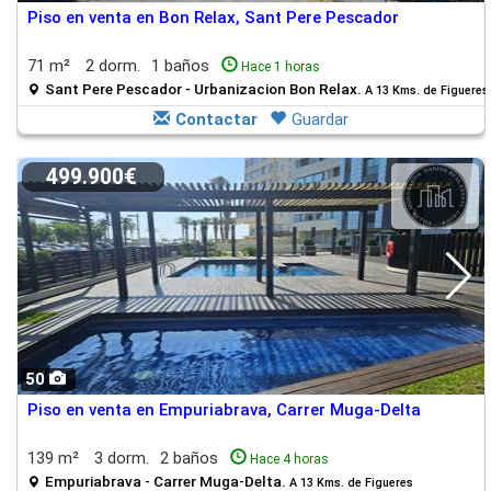
Piso en venta en Bon Relax, Sant Pere Pescador
71 m²
2 dorm.
1 baños
Hace 1 horas
Sant Pere Pescador - Urbanizacion Bon Relax.
A 13 Kms. de Figueres
Contactar
Guardar
499.900€
50
Piso en venta en Empuriabrava, Carrer Muga-Delta
139 m²
3 dorm.
2 baños
Hace 4 horas
Empuriabrava - Carrer Muga-Delta.
A 13 Kms. de Figueres