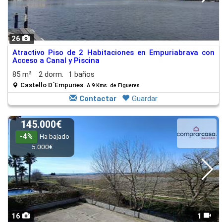
26
Atractivo Piso de 2 Habitaciones en Empuriabrava con
Acceso a Canal y Piscina
85 m²
2 dorm.
1 baños
Castello D´Empuries.
A 9 Kms. de Figueres
Contactar
Guardar
145.000€
-4%
Ha bajado
5.000€
16
1