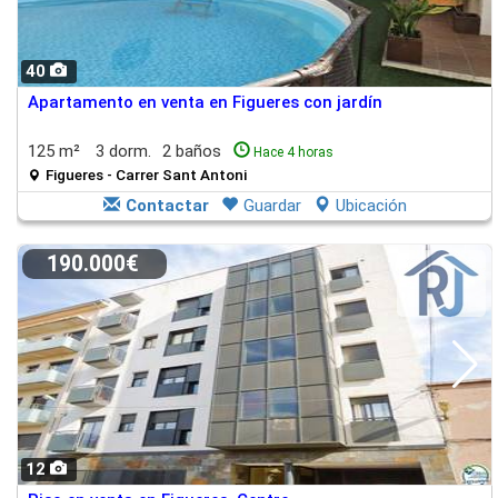
40
Apartamento en venta en Figueres con jardín
125 m²
3 dorm.
2 baños
Hace 4 horas
Figueres - Carrer Sant Antoni
Contactar
Guardar
Ubicación
190.000€
12