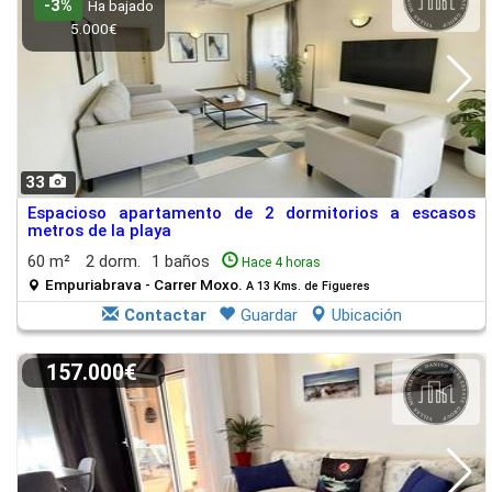
-3%
Ha bajado
5.000€
33
Espacioso apartamento de 2 dormitorios a escasos
metros de la playa
60 m²
2 dorm.
1 baños
Hace 4 horas
Empuriabrava - Carrer Moxo.
A 13 Kms. de Figueres
Contactar
Guardar
Ubicación
157.000€