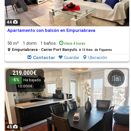
44
Apartamento con balcón en Empuriabrava
50 m²
1 dorm.
1 baños
Hace 4 horas
Empuriabrava - Carrer Port Banyuls.
A 13 Kms. de Figueres
Contactar
Guardar
Ubicación
219.000€
-5%
Ha bajado
10.000€
45