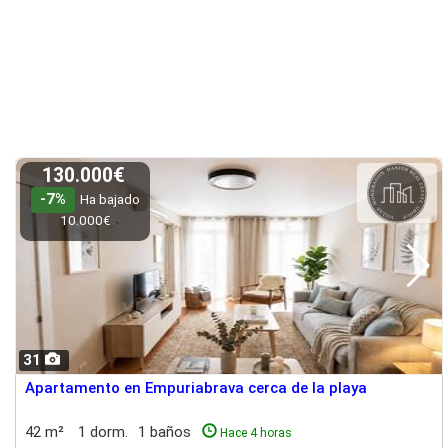
130.000€
-7%
Ha bajado
10.000€
31
Apartamento en Empuriabrava cerca de la playa
42 m²
1 dorm.
1 baños
Hace 4 horas