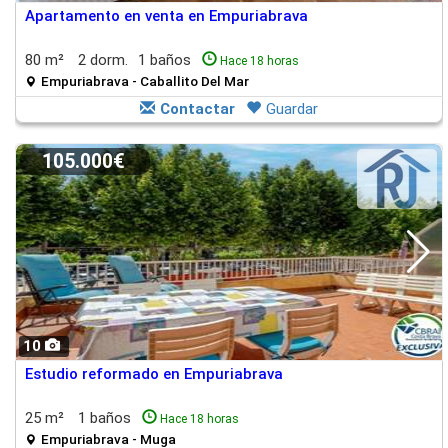
Apartamento en venta en Empuriabrava
80 m²
2 dorm.
1 baños
Hace 18 horas
Empuriabrava - Caballito Del Mar
Contactar
Guardar
105.000€
10
Estudio reformado en Empuriabrava
25 m²
1 baños
Hace 18 horas
Empuriabrava - Muga