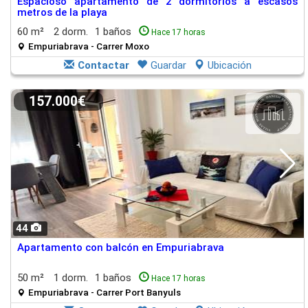
Espacioso apartamento de 2 dormitorios a escasos
metros de la playa
60 m²
2 dorm.
1 baños
Hace 17 horas
Empuriabrava - Carrer Moxo
Contactar
Guardar
Ubicación
157.000€
44
Apartamento con balcón en Empuriabrava
50 m²
1 dorm.
1 baños
Hace 17 horas
Empuriabrava - Carrer Port Banyuls