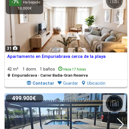
-7%
Ha bajado
10.000€
31
Apartamento en Empuriabrava cerca de la playa
42 m²
1 dorm.
1 baños
Hace 17 horas
Empuriabrava - Carrer Badia-Gran Reserva
Contactar
Guardar
Ubicación
499.900€