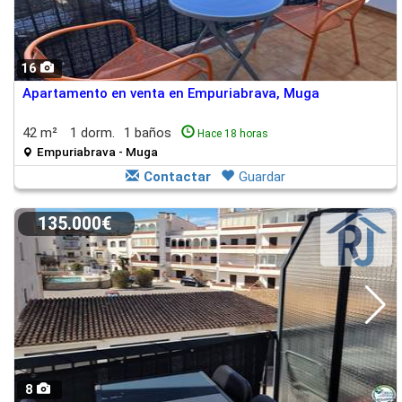
16
Apartamento en venta en Empuriabrava, Muga
42 m²
1 dorm.
1 baños
Hace 18 horas
Empuriabrava - Muga
Contactar
Guardar
135.000€
8