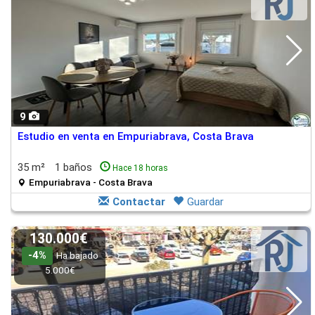
9
Estudio en venta en Empuriabrava, Costa Brava
35 m²
1 baños
Hace 18 horas
Empuriabrava - Costa Brava
Contactar
Guardar
130.000€
-4%
Ha bajado
5.000€