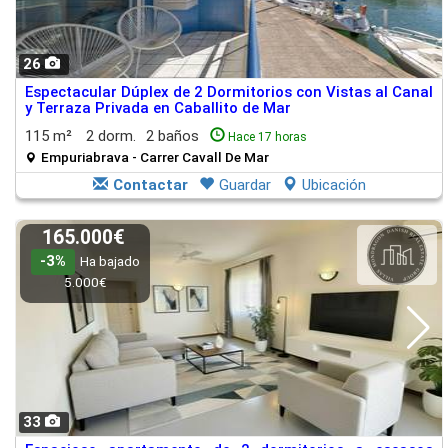
26
Espectacular Dúplex de 2 Dormitorios con Vistas al Canal
y Terraza Privada en Caballito de Mar
115 m²
2 dorm.
2 baños
Hace 17 horas
Empuriabrava - Carrer Cavall De Mar
Contactar
Guardar
Ubicación
165.000€
-3%
Ha bajado
5.000€
33