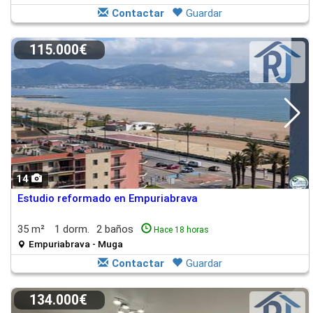
Contactar
Guardar
115.000€
14
Estudio reformado en Empuriabrava
35 m²
1 dorm.
2 baños
Hace 18 horas
Empuriabrava - Muga
Contactar
Guardar
134.000€