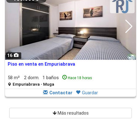
16
Piso en venta en Empuriabrava
58 m²
2 dorm.
1 baños
Hace 18 horas
Empuriabrava - Muga
Contactar
Guardar
Más resultados