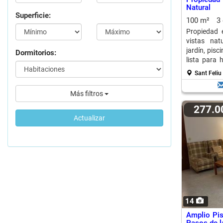
Natural
Superficie:
100 m²
3
Propiedad 
vistas nat
jardín, pisc
Dormitorios:
lista para h
turística.
Sant Feliu
Más filtros
277.
Actualizar
14
Amplio Pis