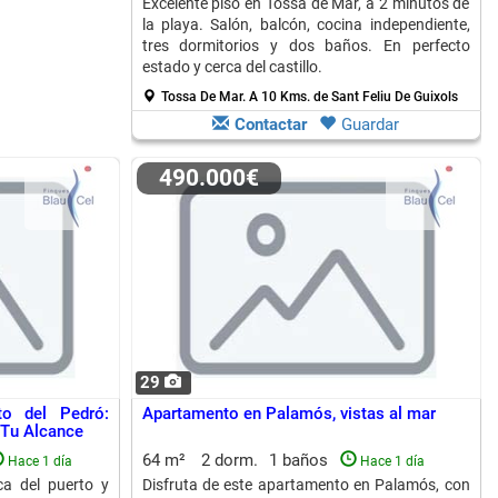
Excelente piso en Tossa de Mar, a 2 minutos de
la playa. Salón, balcón, cocina independiente,
tres dormitorios y dos baños. En perfecto
estado y cerca del castillo.
Tossa De Mar.
A 10 Kms. de Sant Feliu De Guixols
Contactar
Guardar
490.000€
29
to del Pedró:
Apartamento en Palamós, vistas al mar
 Tu Alcance
64 m²
2 dorm.
1 baños
Hace 1 día
Hace 1 día
ca del puerto y
Disfruta de este apartamento en Palamós, con