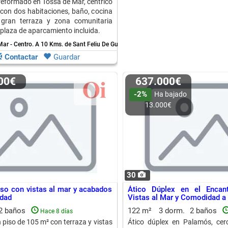
 reformado en Tossa de Mar, céntrico
 con dos habitaciones, baño, cocina
 gran terraza y zona comunitaria
 plaza de aparcamiento incluida.
ar - Centro.
A 10 Kms. de Sant Feliu De Guixols
Contactar
Guardar
000€
637.000€
-2%
Ha bajado
13.000€
30
iso con vistas al mar y acabados
Ático Dúplex en el Encan
idad
Vistas al Mar y Comodidad a
2 baños
122 m²
3 dorm.
2 baños
Hace 8 días
 piso de 105 m² con terraza y vistas
Ático dúplex en Palamós, cer