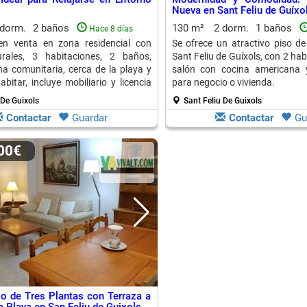
Nueva en Sant Feliu de Guíxo
 dorm.
2 baños
130 m²
2 dorm.
1 baños
Hace 8 días
en venta en zona residencial con
Se ofrece un atractivo piso d
urales, 3 habitaciones, 2 baños,
Sant Feliu de Guíxols, con 2 hab
ina comunitaria, cerca de la playa y
salón con cocina americana y
abitar, incluye mobiliario y licencia
para negocio o vivienda.
 De Guixols
Sant Feliu De Guixols
Contactar
Guardar
Contactar
Gu
000€
o de Tres Plantas con Terraza a