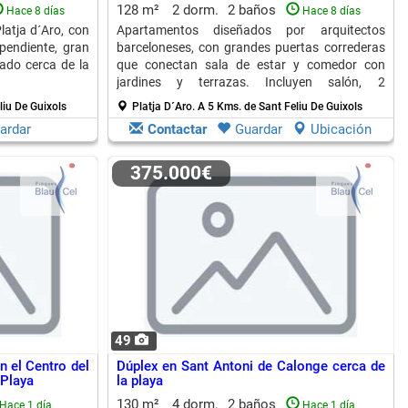
128 m²
2 dorm.
2 baños
Hace 8 días
Hace 8 días
latja d´Aro, con
Apartamentos diseñados por arquitectos
ependiente, gran
barceloneses, con grandes puertas correderas
cado cerca de la
que conectan sala de estar y comedor con
jardines y terrazas. Incluyen salón, 2
habitaciones y 2 baños completos.
liu De Guixols
Platja D´Aro.
A 5 Kms. de Sant Feliu De Guixols
ardar
Contactar
Guardar
Ubicación
375.000€
49
 el Centro del
Dúplex en Sant Antoni de Calonge cerca de
 Playa
la playa
130 m²
4 dorm.
2 baños
Hace 1 día
Hace 1 día