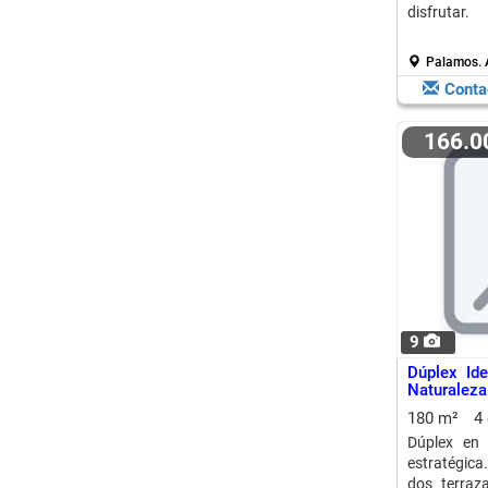
disfrutar.
Palamos.
Conta
166.
9
Dúplex Id
Naturaleza
180 m²
4
Dúplex en 
estratégica
dos terraz