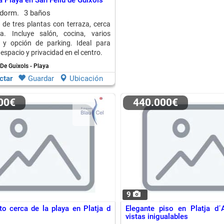
a Playa en San Feliu de Guixols
 dorm.
3 baños
 de tres plantas con terraza, cerca
a. Incluye salón, cocina, varios
s y opción de parking. Ideal para
 espacio y privacidad en el centro.
 De Guixols - Playa
ctar
Guardar
Ubicación
000€
440.000€
9
o cerca de la playa en Platja d
Elegante piso en Platja d´
vistas inigualables