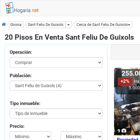
Inicio
Dropdown
Sant Feliu De Guixols
Girona
Cerca de Sant Feliu De Guixols
20 Pisos En Venta Sant Feliu De Guixols
Operación:
255.
Población:
+2%
Ha
5.00
Tipo inmueble:
Precio:
9
Propiedad 