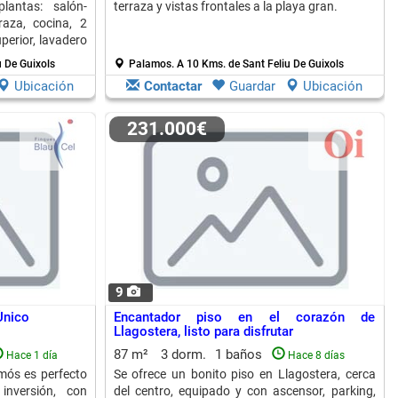
antas: salón-
terraza y vistas frontales a la playa gran.
aza, cocina, 2
perior, lavadero
u De Guixols
Palamos.
A 10 Kms. de Sant Feliu De Guixols
Ubicación
Contactar
Guardar
Ubicación
231.000€
9
Único
Encantador piso en el corazón de
Llagostera, listo para disfrutar
87 m²
3 dorm.
1 baños
Hace 1 día
Hace 8 días
mós es perfecto
Se ofrece un bonito piso en Llagostera, cerca
inversión, con
del centro, equipado y con ascensor, parking,