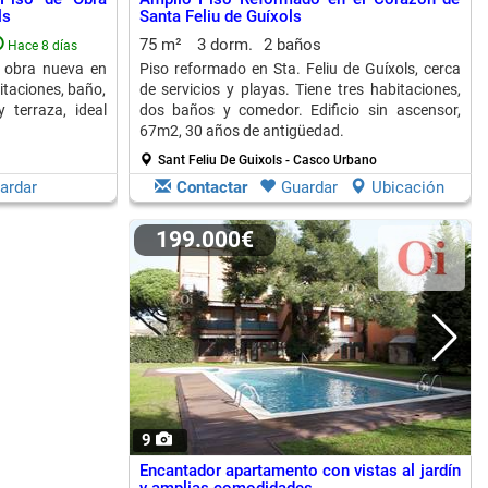
ls
Santa Feliu de Guíxols
75 m²
3 dorm.
2 baños
Hace 8 días
e obra nueva en
Piso reformado en Sta. Feliu de Guíxols, cerca
itaciones, baño,
de servicios y playas. Tiene tres habitaciones,
 terraza, ideal
dos baños y comedor. Edificio sin ascensor,
67m2, 30 años de antigüedad.
Sant Feliu De Guixols - Casco Urbano
ardar
Contactar
Guardar
Ubicación
199.000€
9
Encantador apartamento con vistas al jardín