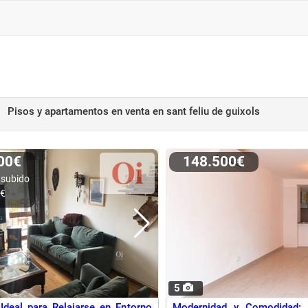
Pisos y apartamentos en venta
en sant feliu de guixols
000€
148.500€
 subido
0€
5
Ideal para Relajarse en Entorno
Modernidad y Comodidad: 