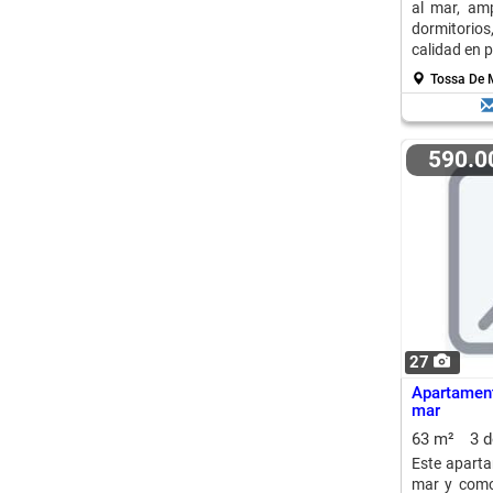
al mar, amp
dormitori
calidad en 
Tossa De 
590.
27
Apartament
mar
63 m²
3 
Este aparta
mar y comod