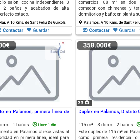
lio salón, cocina independiente, 3
comercios. 88 m² en dos pl
os, 2 baños y acabados de alta
comedor con chimenea y terr
perfecto estado.
dormitorios y baño; en planta su
y dormitorio.
Mar.
A 10 Kms. de Sant Feliu De Guixols
Palamos.
A 10 Kms. de Sant Feli
Contactar
Guardar
Contactar
Guardar
000€
358.000€
33
o en Palamós, primera línea de
Dúplex en Palamós, Distrito 
dorm.
1 baños
115 m²
3 dorm.
2 baños
Hace 1 día
mento en Palamós ofrece vistas al
Este dúplex de 115 m² en Pala
idad en primera línea, ideal para
como primera residencia o 