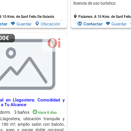
licencia de uso turístico.
A 10 Kms. de Sant Feliu De Guixols
Palamos.
A 10 Kms. de Sant Feli
ctar
Guardar
Ubicación
Contactar
Guardar
000€
eal en Llagostera: Comodidad y
 a Tu Alcance
 dorm.
3 baños
Hace 8 días
Llagostera, ubicación tranquila y
. 180 m², amplio salón con balcón,
as, aseo y garaje doble opcional.