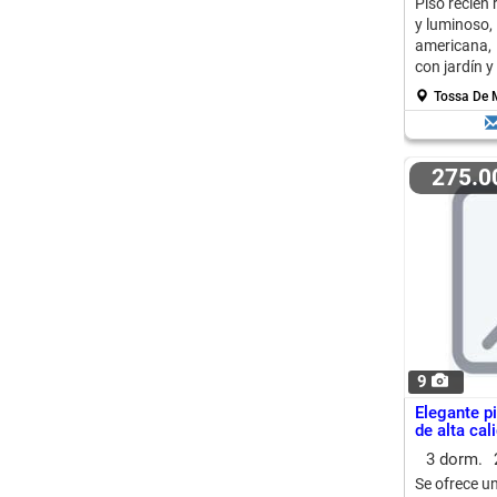
Piso recién
y luminoso,
americana,
con jardín y
Tossa De M
275.
9
Elegante p
de alta cal
3 dorm.
Se ofrece un