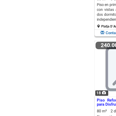
Piso en prim
con vistas 
dos dormito
independien
Platja D´A
Conta
240.
18
Piso Refo
para Disfru
80 m²
2 