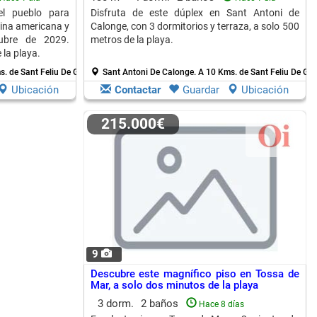
el pueblo para
Disfruta de este dúplex en Sant Antoni de
cina americana y
Calonge, con 3 dormitorios y terraza, a solo 500
tubre de 2029.
metros de la playa.
la playa.
. de Sant Feliu De Guixols
Sant Antoni De Calonge.
A 10 Kms. de Sant Feliu De Gui
Ubicación
Contactar
Guardar
Ubicación
215.000€
9
Descubre este magnífico piso en Tossa de
Mar, a solo dos minutos de la playa
3 dorm.
2 baños
Hace 8 días