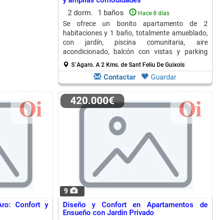
y amplias comodidades
2 dorm.
1 baños
Hace 8 días
Se ofrece un bonito apartamento de 2
habitaciones y 1 baño, totalmente amueblado,
con jardín, piscina comunitaria, aire
acondicionado, balcón con vistas y parking
sombreado. Bien iluminado y ventilado.
S´Agaro.
A 2 Kms. de Sant Feliu De Guixols
Contactar
Guardar
420.000€
9
Aro: Confort y
Diseño y Confort en Apartamentos de
Ensueño con Jardín Privado