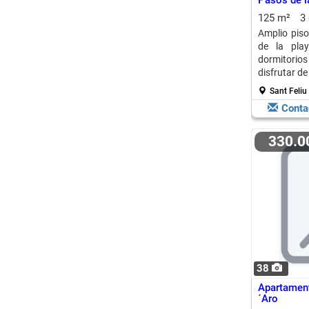
Pasos de l
125 m²
3
Amplio piso
de la play
dormitorio
disfrutar de
Sant Feliu
Conta
330.
38
Apartament
´Aro