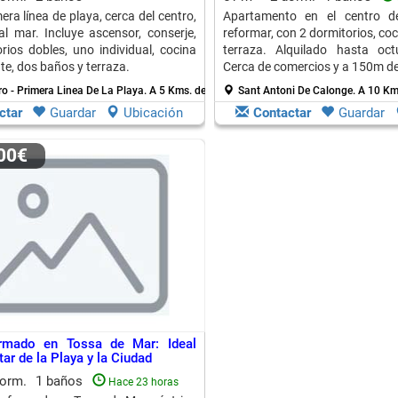
era línea de playa, cerca del centro,
Apartamento en el centro d
al mar. Incluye ascensor, conserje,
reformar, con 2 dormitorios, co
rios dobles, uno individual, cocina
terraza. Alquilado hasta oc
te, dos baños y terraza.
Cerca de comercios y a 150m de 
ro - Primera Linea De La Playa.
A 5 Kms. de Sant Feliu De Guixols
Sant Antoni De Calonge.
A 10 Kms
ctar
Guardar
Ubicación
Contactar
Guardar
000€
rmado en Tossa de Mar: Ideal
tar de la Playa y la Ciudad
dorm.
1 baños
Hace 23 horas