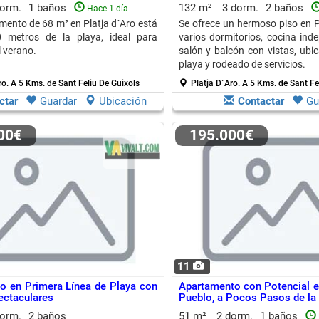
dorm.
1 baños
132 m²
3 dorm.
2 baños
Hace 1 día
mento de 68 m² en Platja d´Aro está
Se ofrece un hermoso piso en P
 metros de la playa, ideal para
varios dormitorios, cocina ind
l verano.
salón y balcón con vistas, ubi
playa y rodeado de servicios.
ro.
A 5 Kms. de Sant Feliu De Guixols
Platja D´Aro.
A 5 Kms. de Sant Fe
ctar
Guardar
Ubicación
Contactar
Gu
000€
195.000€
11
o en Primera Línea de Playa con
Apartamento con Potencial en
ectaculares
Pueblo, a Pocos Pasos de la
dorm.
2 baños
51 m²
2 dorm.
1 baños