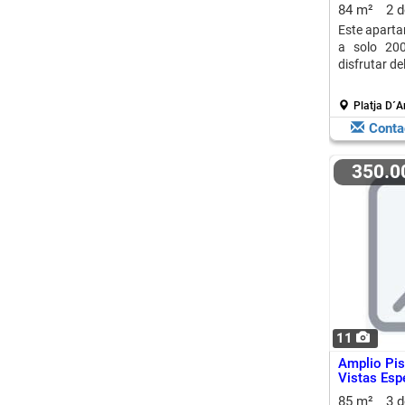
84 m²
2 
Este aparta
a solo 200
disfrutar de
Platja D´A
Conta
350.
11
Amplio Pis
Vistas Esp
85 m²
3 