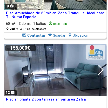
8
Piso Amueblado de 60m2 en Zona Tranquila: Ideal para
Tu Nuevo Espacio
60 m²
3 dorm.
1 baños
Hace 1 día
Zafra.
A 6 Kms. de Alconera
Contactar
Guardar
Ubicación
155.000€
12
Piso en planta 2 con terraza en venta en Zafra