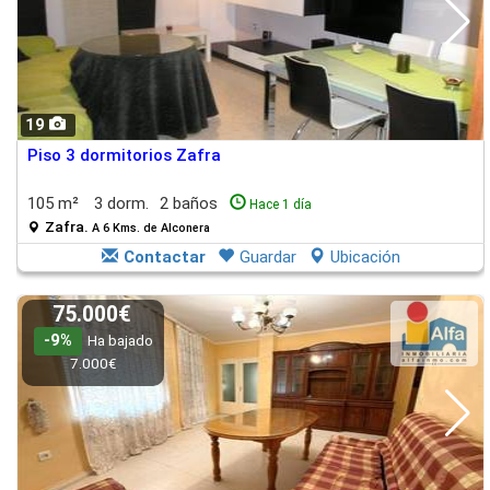
19
Piso 3 dormitorios Zafra
105 m²
3 dorm.
2 baños
Hace 1 día
Zafra.
A 6 Kms. de Alconera
Contactar
Guardar
Ubicación
75.000€
-9%
Ha bajado
7.000€