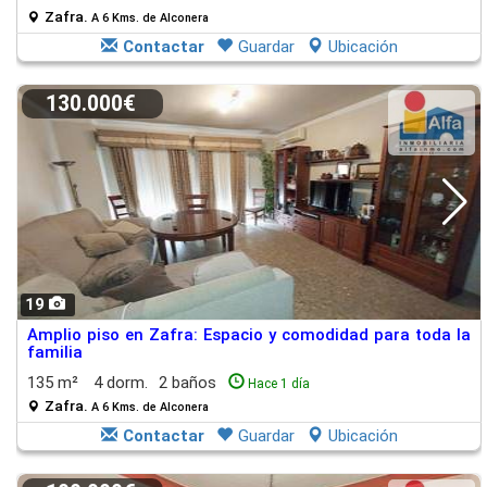
Zafra.
A 6 Kms. de Alconera
Contactar
Guardar
Ubicación
130.000€
19
Amplio piso en Zafra: Espacio y comodidad para toda la
familia
135 m²
4 dorm.
2 baños
Hace 1 día
Zafra.
A 6 Kms. de Alconera
Contactar
Guardar
Ubicación