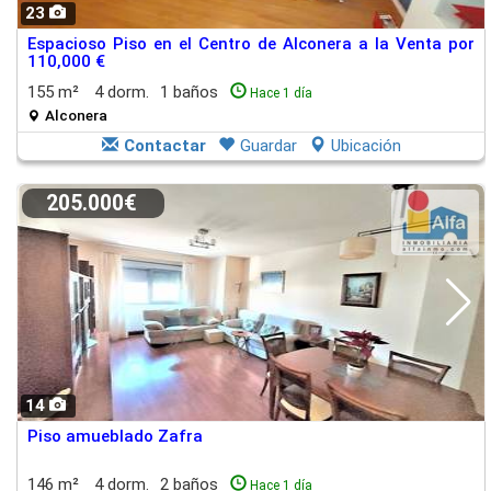
23
Espacioso Piso en el Centro de Alconera a la Venta por
110,000 €
155 m²
4 dorm.
1 baños
Hace 1 día
Alconera
Contactar
Guardar
Ubicación
205.000€
14
Piso amueblado Zafra
146 m²
4 dorm.
2 baños
Hace 1 día