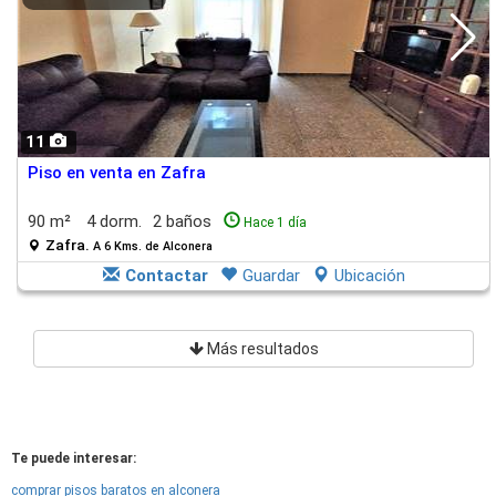
11
Piso en venta en Zafra
90 m²
4 dorm.
2 baños
Hace 1 día
Zafra.
A 6 Kms. de Alconera
Contactar
Guardar
Ubicación
Más resultados
Te puede interesar:
comprar pisos baratos en alconera