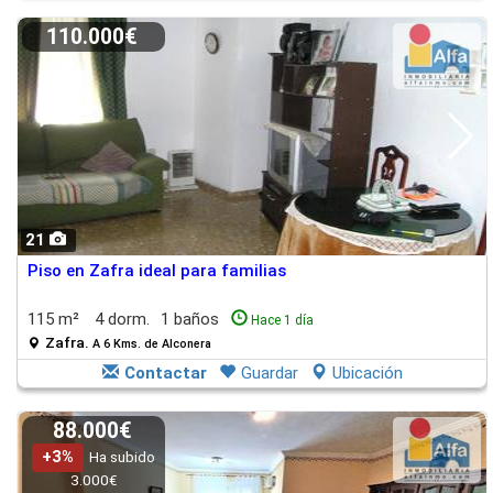
110.000€
21
Piso en Zafra ideal para familias
115 m²
4 dorm.
1 baños
Hace 1 día
Zafra.
A 6 Kms. de Alconera
Contactar
Guardar
Ubicación
88.000€
+3%
Ha subido
3.000€