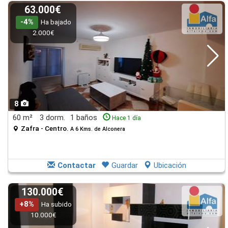
63.000€
-4%
Ha bajado
2.000€
8
60 m²
3 dorm.
1 baños
Hace 1 día
Zafra - Centro.
A 6 Kms. de Alconera
Contactar
Guardar
Ubicación
130.000€
+8%
Ha subido
10.000€