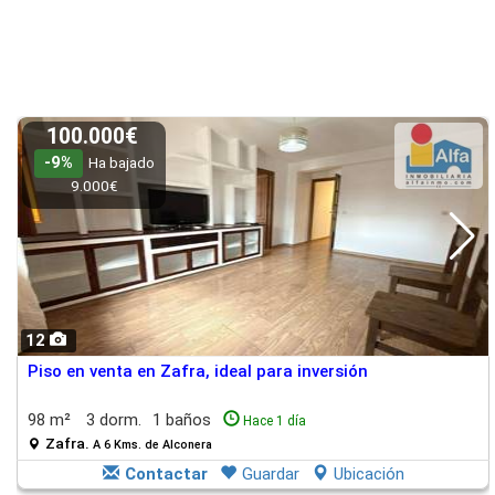
100.000€
-9%
Ha bajado
9.000€
12
Piso en venta en Zafra, ideal para inversión
98 m²
3 dorm.
1 baños
Hace 1 día
Zafra.
A 6 Kms. de Alconera
Contactar
Guardar
Ubicación