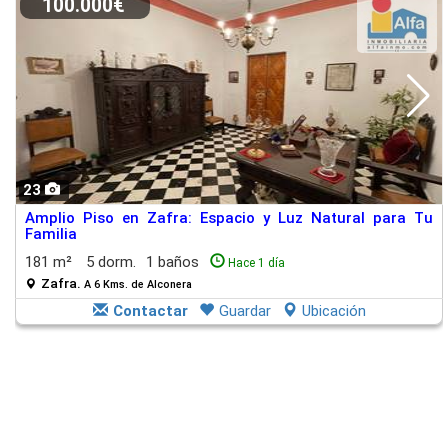
100.000€
23
Amplio Piso en Zafra: Espacio y Luz Natural para Tu
Familia
181 m²
5 dorm.
1 baños
Hace 1 día
Zafra.
A 6 Kms. de Alconera
Contactar
Guardar
Ubicación