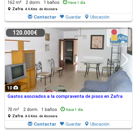
162 m²
2 dorm.
1 baños
Hace 1 día
Zafra.
A 6 Kms. de Alconera
Contactar
Guardar
Ubicación
120.000€
10
Gastos asociados a la compraventa de pisos en Zafra
70 m²
2 dorm.
1 baños
Hace 1 día
Zafra.
A 6 Kms. de Alconera
Contactar
Guardar
Ubicación