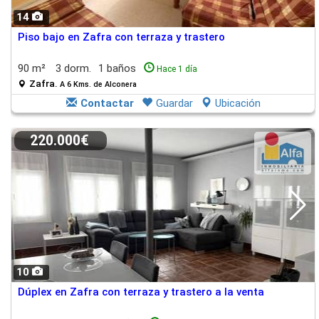
14
Piso bajo en Zafra con terraza y trastero
90 m²
3 dorm.
1 baños
Hace 1 día
Zafra.
A 6 Kms. de Alconera
Contactar
Guardar
Ubicación
220.000€
10
Dúplex en Zafra con terraza y trastero a la venta