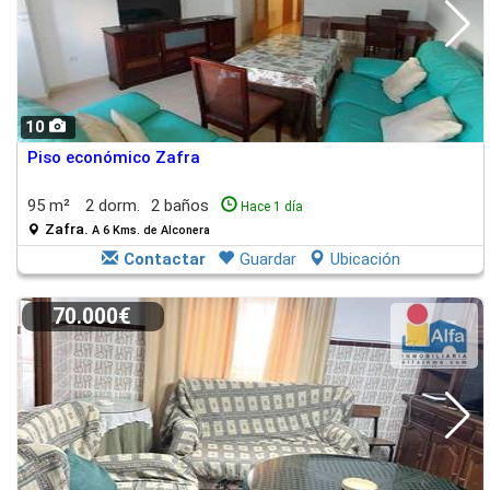
10
Piso económico Zafra
95 m²
2 dorm.
2 baños
Hace 1 día
Zafra.
A 6 Kms. de Alconera
Contactar
Guardar
Ubicación
70.000€