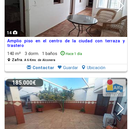
14
Amplio piso en el centro de la ciudad con terraza y
trastero
140 m²
3 dorm.
1 baños
Hace 1 día
Zafra.
A 6 Kms. de Alconera
Contactar
Guardar
Ubicación
185.000€