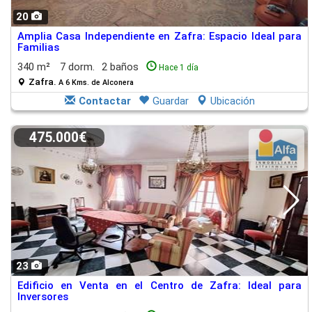
20
Amplia Casa Independiente en Zafra: Espacio Ideal para
Familias
340 m²
7 dorm.
2 baños
Hace 1 día
Zafra.
A 6 Kms. de Alconera
Contactar
Guardar
Ubicación
475.000€
23
Edificio en Venta en el Centro de Zafra: Ideal para
Inversores