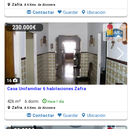
Zafra.
A 6 Kms. de Alconera
Contactar
Guardar
Ubicación
230.000€
16
Casa Unifamiliar 6 habitaciones Zafra
426 m²
6 dorm.
Hace 1 día
Zafra.
A 6 Kms. de Alconera
Contactar
Guardar
Ubicación