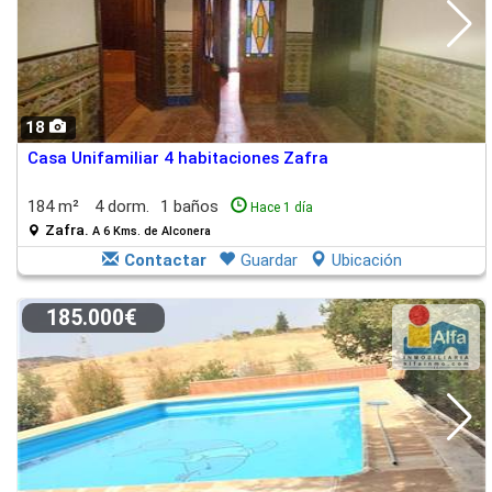
18
Casa Unifamiliar 4 habitaciones Zafra
184 m²
4 dorm.
1 baños
Hace 1 día
Zafra.
A 6 Kms. de Alconera
Contactar
Guardar
Ubicación
185.000€