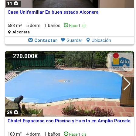
11
Casa Unifamiliar En buen estado Alconera
588 m²
5 dorm.
1 baños
Hace 1 día
Alconera
Contactar
Guardar
Ubicación
220.000€
29
Chalet Espacioso con Piscina y Huerto en Amplia Parcela
100 m²
4 dorm.
1 baños
Hace 1 día