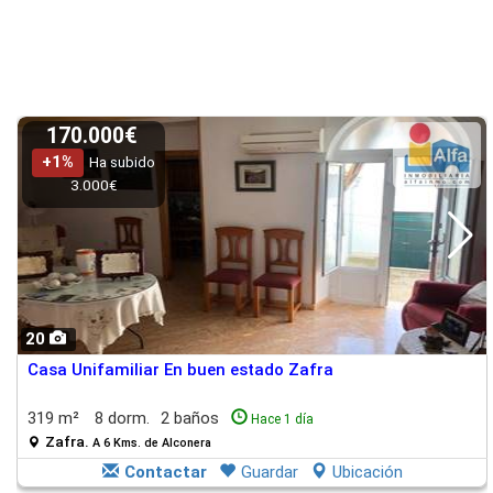
170.000€
+1%
Ha subido
3.000€
20
Casa Unifamiliar En buen estado Zafra
319 m²
8 dorm.
2 baños
Hace 1 día
Zafra.
A 6 Kms. de Alconera
Contactar
Guardar
Ubicación