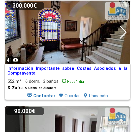
300.000€
41
Información Importante sobre Costes Asociados a la
Compraventa
552 m²
6 dorm.
3 baños
Hace 1 día
Zafra.
A 6 Kms. de Alconera
Contactar
Guardar
Ubicación
90.000€