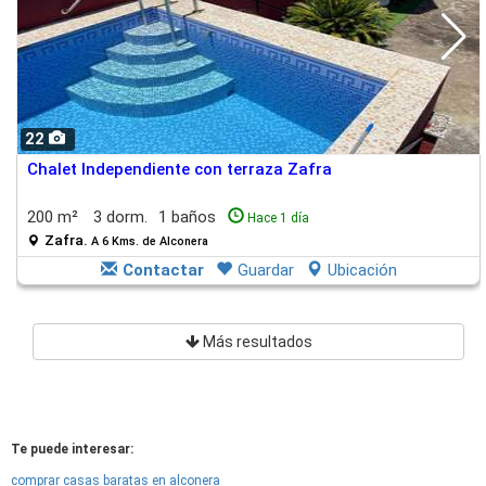
22
Chalet Independiente con terraza Zafra
200 m²
3 dorm.
1 baños
Hace 1 día
Zafra.
A 6 Kms. de Alconera
Contactar
Guardar
Ubicación
Más resultados
Te puede interesar:
comprar casas baratas en alconera