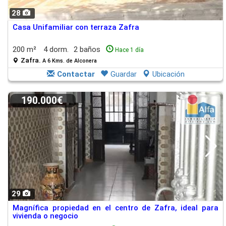
28
Casa Unifamiliar con terraza Zafra
200 m²
4 dorm.
2 baños
Hace 1 día
Zafra.
A 6 Kms. de Alconera
Contactar
Guardar
Ubicación
190.000€
29
Magnífica propiedad en el centro de Zafra, ideal para
vivienda o negocio