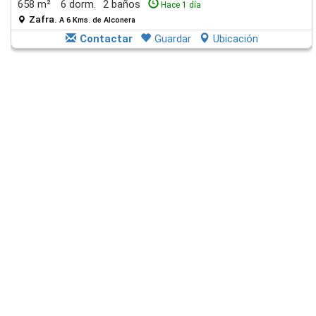
658 m²
6 dorm.
2 baños
Hace 1 día
Zafra.
A 6 Kms. de Alconera
Contactar
Guardar
Ubicación