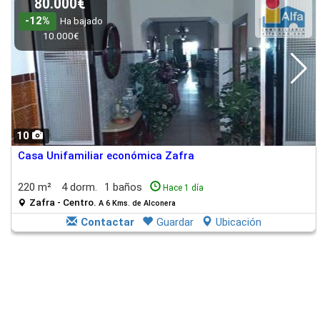
80.000€
-12%
Ha bajado
10.000€
10
Casa Unifamiliar económica Zafra
220 m²
4 dorm.
1 baños
Hace 1 día
Zafra - Centro.
A 6 Kms. de Alconera
Contactar
Guardar
Ubicación