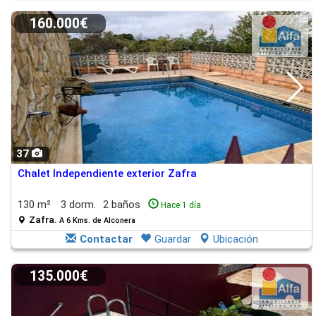
160.000€
37
Chalet Independiente exterior Zafra
130 m²
3 dorm.
2 baños
Hace 1 día
Zafra.
A 6 Kms. de Alconera
Contactar
Guardar
Ubicación
135.000€