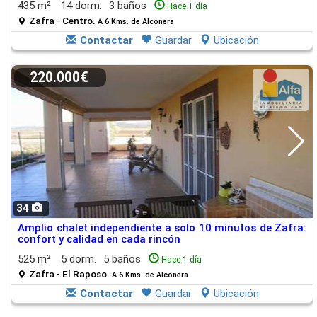
435 m²
14 dorm.
3 baños
Hace 1 día
Zafra - Centro.
A 6 Kms. de Alconera
Contactar
Guardar
Ubicación
220.000€
34
Amplio chalet independiente a solo 10 minutos de Zafra:
confort y calidad en cada rincón
525 m²
5 dorm.
5 baños
Hace 1 día
Zafra - El Raposo.
A 6 Kms. de Alconera
Contactar
Guardar
Ubicación