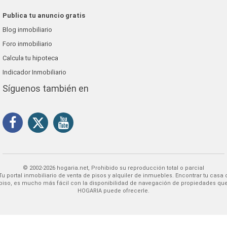
Publica tu anuncio gratis
Blog inmobiliario
Foro inmobiliario
Calcula tu hipoteca
Indicador Inmobiliario
Síguenos también en
© 2002-2026 hogaria.net, Prohibido su reproducción total o parcial
 alquiler de inmuebles. Encontrar tu casa o
piso, es mucho más fácil con la disponibilidad de navegación de propiedades qu
HOGARIA puede ofrecerle.