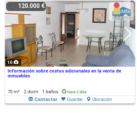
120.000 €
10
Información sobre costos adicionales en la venta de
inmuebles
70 m²
2 dorm.
1 baños
Hace 2 días
Contactar
Guardar
Ubicación