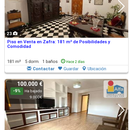
23
Piso en Venta en Zafra: 181 m² de Posibilidades y
Comodidad
181 m²
5 dorm.
1 baños
Hace 2 días
Contactar
Guardar
Ubicación
100.000 €
-9%
Ha bajado
9.000€