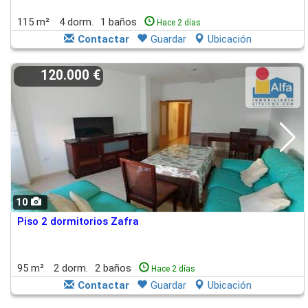
115 m²
4 dorm.
1 baños
Hace 2 días
Contactar
Guardar
Ubicación
120.000 €
10
Piso 2 dormitorios Zafra
95 m²
2 dorm.
2 baños
Hace 2 días
Contactar
Guardar
Ubicación