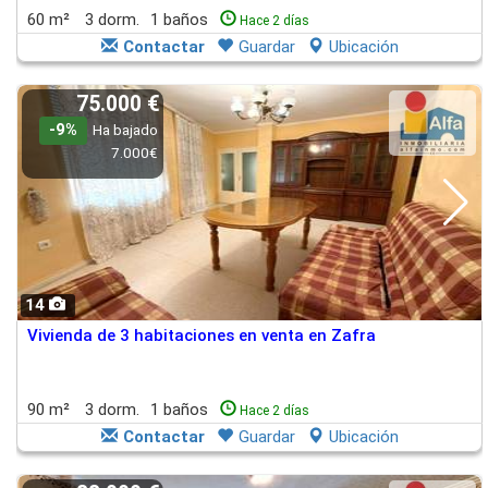
60 m²
3 dorm.
1 baños
Hace 2 días
Contactar
Guardar
Ubicación
75.000 €
-9%
Ha bajado
7.000€
14
Vivienda de 3 habitaciones en venta en Zafra
90 m²
3 dorm.
1 baños
Hace 2 días
Contactar
Guardar
Ubicación