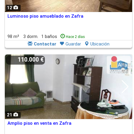
12
Luminoso piso amueblado en Zafra
98 m²
3 dorm.
1 baños
Hace 2 días
Contactar
Guardar
Ubicación
110.000 €
21
Amplio piso en venta en Zafra