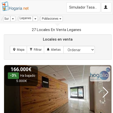
Simulador Tasación Gratis
Leganes
Dropdown
Dropdown
Sur
Poblaciones
27 Locales En Venta Leganes
Locales en venta
166.000€
-3%
Ha bajado
5.000€