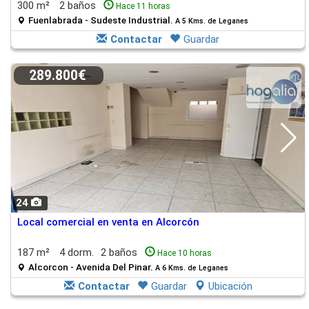
300 m²
2 baños
Hace 11 horas
Fuenlabrada - Sudeste Industrial.
A 5 Kms. de Leganes
Contactar
Guardar
289.800€
24
Local comercial en venta en Alcorcón
187 m²
4 dorm.
2 baños
Hace 10 horas
Alcorcon - Avenida Del Pinar.
A 6 Kms. de Leganes
Contactar
Guardar
Ubicación