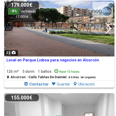
179.000€
-9%
Ha bajado
17.000€
22
Local en Parque Lisboa para negocios en Alcorcón
126 m²
5 dorm.
1 baños
Hace 10 horas
Alcorcon - Calle Tablas De Daimiel.
A 6 Kms. de Leganes
Contactar
Guardar
Ubicación
155.000€