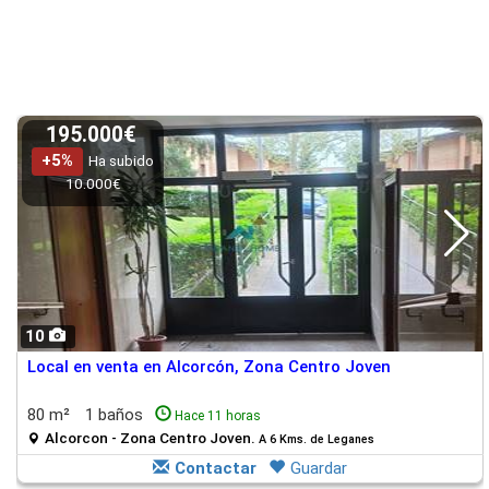
195.000€
+5%
Ha subido
10.000€
10
Local en venta en Alcorcón, Zona Centro Joven
80 m²
1 baños
Hace 11 horas
Alcorcon - Zona Centro Joven.
A 6 Kms. de Leganes
Contactar
Guardar