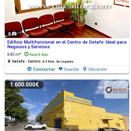
8
Edificio Multifuncional en el Centro de Getafe: Ideal para
Negocios y Servicios
645 m²
Hace 8 días
Getafe - Centro.
A 3 Kms. de Leganes
Contactar
Guardar
Ubicación
1.600.000€