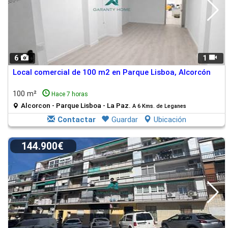
6
1
Local comercial de 100 m2 en Parque Lisboa, Alcorcón
100 m²
Hace 7 horas
Alcorcon - Parque Lisboa - La Paz.
A 6 Kms. de Leganes
Contactar
Guardar
Ubicación
144.900€