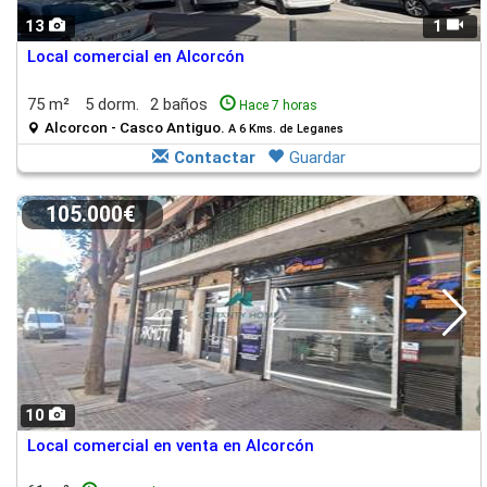
13
1
Local comercial en Alcorcón
75 m²
5 dorm.
2 baños
Hace 7 horas
Alcorcon - Casco Antiguo.
A 6 Kms. de Leganes
Contactar
Guardar
105.000€
10
Local comercial en venta en Alcorcón