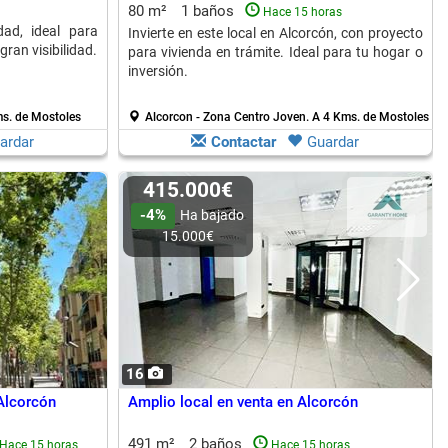
80 m²
1 baños
Hace 15 horas
ad, ideal para
Invierte en este local en Alcorcón, con proyecto
ran visibilidad.
para vivienda en trámite. Ideal para tu hogar o
inversión.
s. de Mostoles
Alcorcon - Zona Centro Joven.
A 4 Kms. de Mostoles
ardar
Contactar
Guardar
415.000€
-4%
Ha bajado
15.000€
16
Alcorcón
Amplio local en venta en Alcorcón
491 m²
2 baños
Hace 15 horas
Hace 15 horas