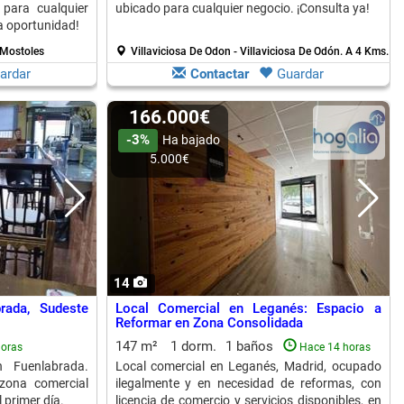
 para cualquier
ubicado para cualquier negocio. ¡Consulta ya!
ta oportunidad!
 Mostoles
Villaviciosa De Odon - Villaviciosa De Odón.
A 4 Kms. de
ardar
Contactar
Guardar
166.000€
-3%
Ha bajado
5.000€
14
rada, Sudeste
Local Comercial en Leganés: Espacio a
Reformar en Zona Consolidada
147 m²
1 dorm.
1 baños
horas
Hace 14 horas
 Fuenlabrada.
Local comercial en Leganés, Madrid, ocupado
zona comercial
ilegalmente y en necesidad de reformas, con
l primer día.
licencia de comercio y servicios disponibles, en