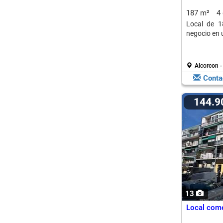
187 m²
4
Local de 1
negocio en 
Alcorcon -
Conta
144.
13
Local come