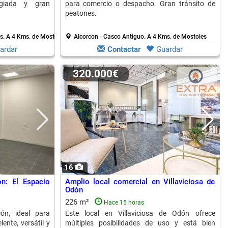
legiada y gran
para comercio o despacho. Gran tránsito de
peatones.
os.
A 4 Kms. de Mostoles
Alcorcon - Casco Antiguo.
A 4 Kms. de Mostoles
ardar
Contactar
Guardar
320.000€
16
n: El Espacio
Amplio local comercial en Villaviciosa de
Odón
226 m²
Hace 15 horas
ón, ideal para
Este local en Villaviciosa de Odón ofrece
ente, versátil y
múltiples posibilidades de uso y está bien