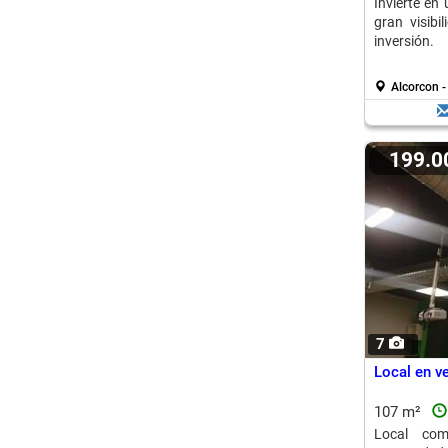
Invierte en
gran visibi
inversión.
Alcorcon 
199.
7
Local en v
107 m²
Local com