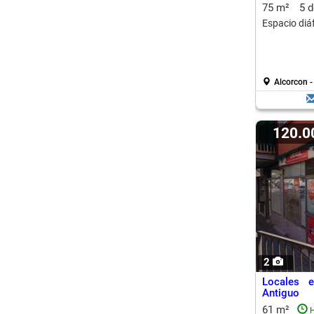
75 m²
5 
Espacio diá
Alcorcon 
120.
2
Locales 
Antiguo
61 m²
H