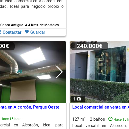
 un local comercial en Alcorcón, con
lidad. Ideal para negocio propio o
- Casco Antiguo.
A 4 Kms. de Mostoles
Contactar
Guardar
000€
240.000€
1
enta en Alcorcón, Parque Oeste
Local comercial en venta en 
127 m²
2 baños
Hace 15 horas
Hace 15 
ercial en Alcorcón, ideal para
Local versátil en Alcorcón,