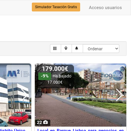
Simulador Tasación Gratis
Acceso usuarios
179.000€
-9%
Ha bajado
17.000€
22
istrito Único
Local en Parque Lisboa para negocios en