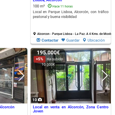
Lisboa, Alcorcón
100 m²
Hace 11 horas
Local en Parque Lisboa, Alcorcón, con tráfico
peatonal y buena visibilidad
Alcorcon - Parque Lisboa - La Paz.
A 4 Kms. de Mostole
Contactar
Guardar
Ubicación
195.000€
+5%
Ha subido
10.000€
10
Alcorcón
Local en venta en Alcorcón, Zona Centro
Joven