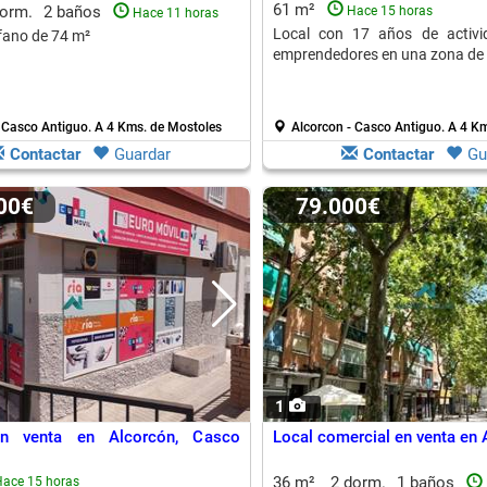
61 m²
dorm.
2 baños
Hace 15 horas
Hace 11 horas
Local con 17 años de activid
fano de 74 m²
emprendedores en una zona de g
- Casco Antiguo.
A 4 Kms. de Mostoles
Alcorcon - Casco Antiguo.
A 4 Km
Contactar
Guardar
Contactar
Gu
000€
79.000€
1
en venta en Alcorcón, Casco
Local comercial en venta en 
36 m²
2 dorm.
1 baños
ace 15 horas