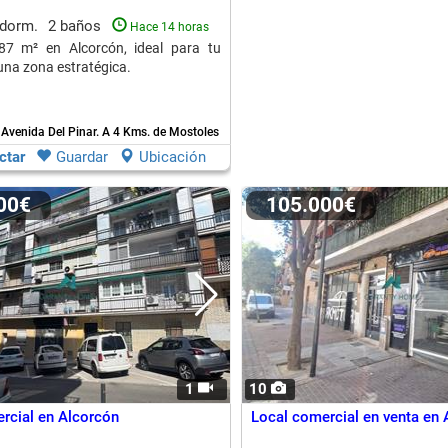
 dorm.
2 baños
Hace 14 horas
87 m² en Alcorcón, ideal para tu
una zona estratégica.
 Avenida Del Pinar.
A 4 Kms. de Mostoles
ctar
Guardar
Ubicación
900€
105.000€
1
10
rcial en Alcorcón
Local comercial en venta en 