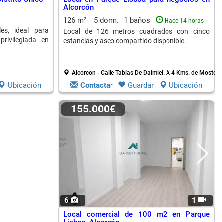
Alcorcón
126 m²
5 dorm.
1 baños
Hace 14 horas
s, ideal para
Local de 126 metros cuadrados con cinco
privilegiada en
estancias y aseo compartido disponible.
Alcorcon - Calle Tablas De Daimiel.
A 4 Kms. de Mostole
Ubicación
Contactar
Guardar
Ubicación
155.000€
6
1
Local comercial de 100 m2 en Parque