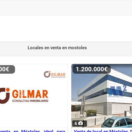
Locales en venta
en mostoles
000€
1.200.000€
6
venta en Móstoles, ideal para
Venta de local en Móstoles, D