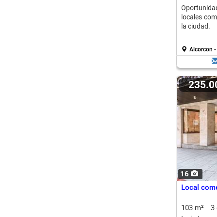
Oportunida
locales com
la ciudad.
Alcorcon 
235.
16
Local come
103 m²
3