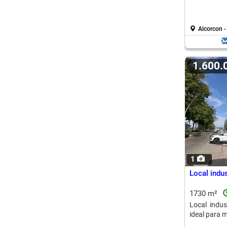
Alcorcon -
1.600
1
Local indus
1730 m²
Local indus
ideal para m