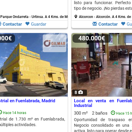
listo para funcionar. Perfecto
tipo de negocio. ¡No pierdas es
 Parque Ondarreta - Urtinsa.
A 4 Kms. de Mostoles
Alcorcon - Alcorcón.
A 4 Kms. de
Contactar
Guardar
Contactar
Gu
.000€
480.000€
8
trial en Fuenlabrada, Madrid
Local en venta en Fuenlab
Industrial
300 m²
2 baños
Hace 14 horas
Hace 15 
trial de 1.730 m² en Fuenlabrada,
Oportunidad de traspaso en
últiples actividades.
Negocio consolidado en una 
activa, listo para operar desde e