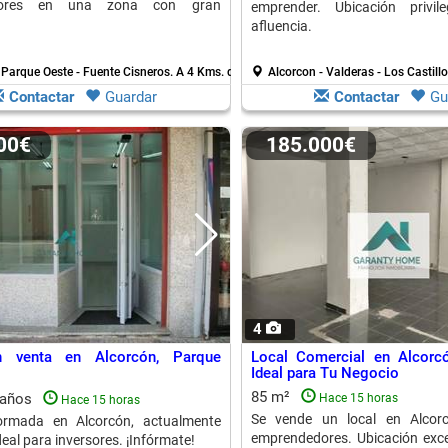
dores en una zona con gran
emprender. Ubicación privi
afluencia.
 Parque Oeste - Fuente Cisneros.
A 4 Kms. de Mostoles
Alcorcon - Valderas - Los Castill
Contactar
Guardar
Contactar
Gu
000€
185.000€
4
n venta en Alcorcón, Parque
Local Comercial en Alcorcó
Ideal para Tu Negocio
85 m²
baños
Hace 15 horas
Hace 15 horas
Se vende un local en Alcorc
formada en Alcorcón, actualmente
emprendedores. Ubicación excel
deal para inversores. ¡Infórmate!