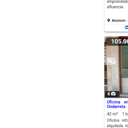
emprende
afluencia.
Alcorcon -
105.
8
Oficina e
Ondarreta
42 m²
1 
Oficina re
alquilada. I