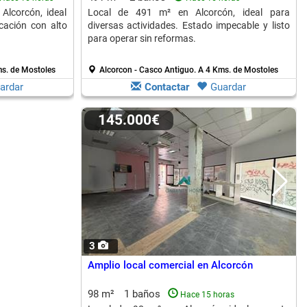
Alcorcón, ideal
Local de 491 m² en Alcorcón, ideal para
cación con alto
diversas actividades. Estado impecable y listo
para operar sin reformas.
s. de Mostoles
Alcorcon - Casco Antiguo.
A 4 Kms. de Mostoles
ardar
Contactar
Guardar
145.000€
3
Amplio local comercial en Alcorcón
98 m²
1 baños
Hace 15 horas