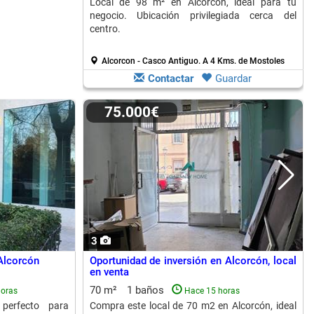
Local de 98 m² en Alcorcón, ideal para tu
negocio. Ubicación privilegiada cerca del
centro.
Alcorcon - Casco Antiguo.
A 4 Kms. de Mostoles
Contactar
Guardar
75.000€
3
Alcorcón
Oportunidad de inversión en Alcorcón, local
en venta
70 m²
1 baños
horas
Hace 15 horas
 perfecto para
Compra este local de 70 m2 en Alcorcón, ideal