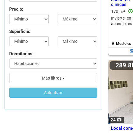
clínicas
Precio:
170 m²
Invierte en
acondiciona
Superficie:
Mostoles
Dormitorios:
289.
Más filtros
Actualizar
24
Local come