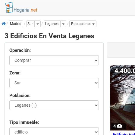
Inicio
Dropdown
Dropdown
Leganes
Madrid
Sur
Poblaciones
3 Edificios En Venta Leganes
Operación:
4.400
Zona:
Población:
Tipo inmueble:
4
Edificio i