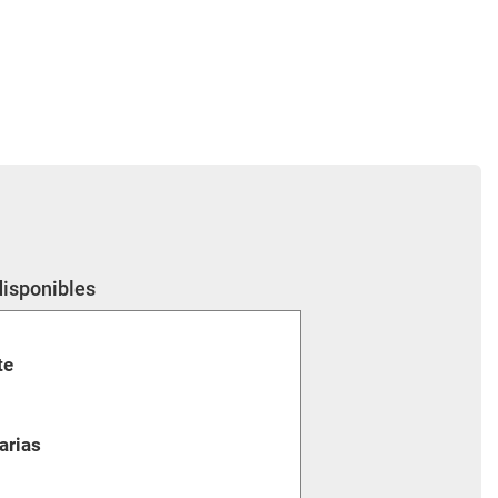
disponibles
te
arias