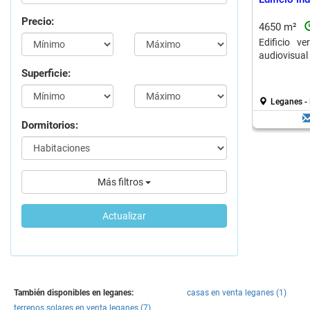
Precio:
4650 m²
Edificio ve
audiovisual
Superficie:
Leganes -
Dormitorios:
Más filtros
Actualizar
También disponibles en leganes:
casas en venta leganes (1)
terrenos solares en venta leganes (7)