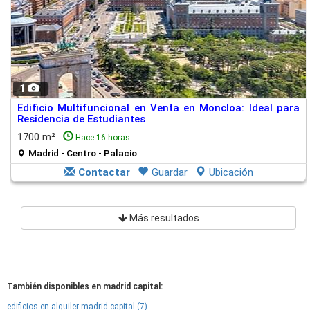
1
Edificio Multifuncional en Venta en Moncloa: Ideal para
Residencia de Estudiantes
1700 m²
Hace 16 horas
Madrid - Centro - Palacio
Contactar
Guardar
Ubicación
Más resultados
También disponibles en madrid capital:
edificios en alquiler madrid capital (7)