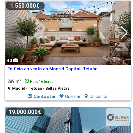
1.550.000€
40
Edificio en venta en Madrid Capital, Tetuán
289 m²
Hace 16 horas
Madrid - Tetuan - Bellas Vistas
Contactar
Guardar
Ubicación
19.000.000€