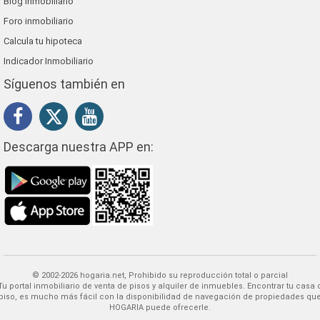
Blog inmobiliario
Foro inmobiliario
Calcula tu hipoteca
Indicador Inmobiliario
Síguenos también en
Descarga nuestra APP en:
© 2002-2026 hogaria.net, Prohibido su reproducción total o parcial
 alquiler de inmuebles. Encontrar tu casa o
piso, es mucho más fácil con la disponibilidad de navegación de propiedades qu
HOGARIA puede ofrecerle.