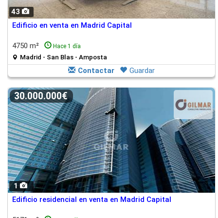
43
Edificio en venta en Madrid Capital
4750 m²
Hace 1 día
Madrid - San Blas - Amposta
Contactar
Guardar
30.000.000€
1
Edificio residencial en venta en Madrid Capital