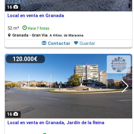
16
Local en venta en Granada
52 m²
Hace 7 horas
Granada - Gran Via.
A 4 Kms. de Maracena
Contactar
Guardar
120.000€
16
Local en venta en Granada, Jardín de la Reina