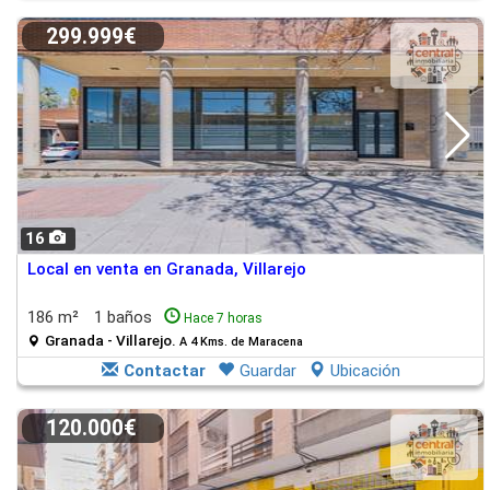
299.999€
16
Local en venta en Granada, Villarejo
186 m²
1 baños
Hace 7 horas
Granada - Villarejo.
A 4 Kms. de Maracena
Contactar
Guardar
Ubicación
120.000€