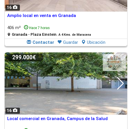
16
Amplio local en venta en Granada
406 m²
Hace 7 horas
Granada - Plaza Einstein.
A 4 Kms. de Maracena
Contactar
Guardar
Ubicación
299.000€
16
Local comercial en Granada, Campus de la Salud