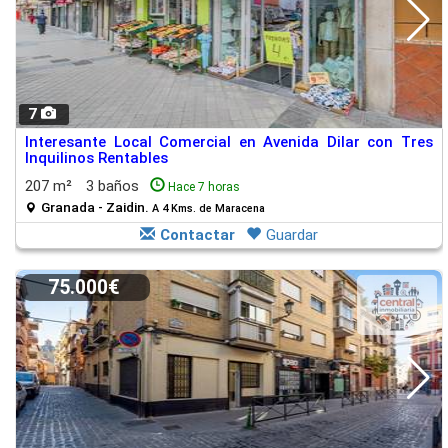
7
Interesante Local Comercial en Avenida Dilar con Tres
Inquilinos Rentables
207 m²
3 baños
Hace 7 horas
Granada - Zaidin.
A 4 Kms. de Maracena
Contactar
Guardar
75.000€