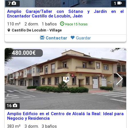
7
1
Amplio Garaje/Taller con Sótano y Jardín en el
Encantador Castillo de Locubín, Jaén
110 m²
2 dorm.
1 baños
Hace 15 horas
Castillo De Locubin - Village
Contactar
Guardar
480.000€
16
Amplio Edificio en el Centro de Alcalá la Real: Ideal para
Negocio y Residencia
383 m²
3 dorm.
3 baños