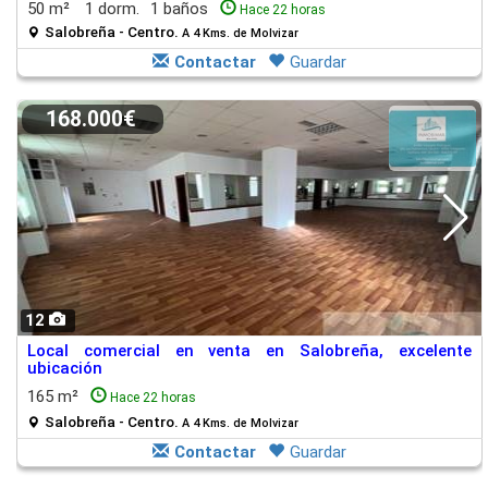
50 m²
1 dorm.
1 baños
Hace 22 horas
Salobreña - Centro.
A 4 Kms. de Molvizar
Contactar
Guardar
168.000€
12
Local comercial en venta en Salobreña, excelente
ubicación
165 m²
Hace 22 horas
Salobreña - Centro.
A 4 Kms. de Molvizar
Contactar
Guardar