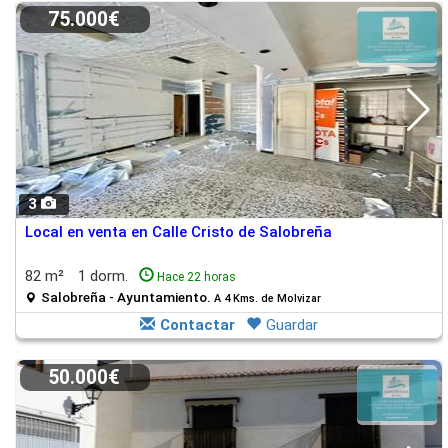
75.000€
3
Local en venta en Calle Cristo de Salobreña
82 m²
1 dorm.
Hace 22 horas
Salobreña - Ayuntamiento.
A 4 Kms. de Molvizar
Contactar
Guardar
50.000€