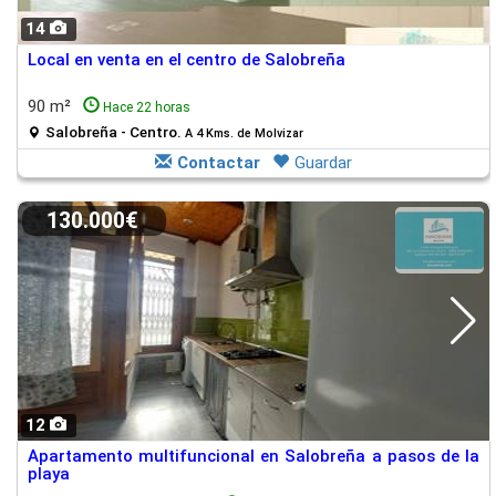
14
Local en venta en el centro de Salobreña
90 m²
Hace 22 horas
Salobreña - Centro.
A 4 Kms. de Molvizar
Contactar
Guardar
130.000€
12
Apartamento multifuncional en Salobreña a pasos de la
playa