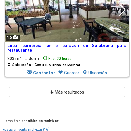
16
Local comercial en el corazón de Salobreña para
restaurante
203 m²
5 dorm.
Hace 23 horas
Salobreña - Centro.
A 4 Kms. de Molvizar
Contactar
Guardar
Ubicación
Más resultados
También disponibles en molvizar:
casas en venta molvizar (16)