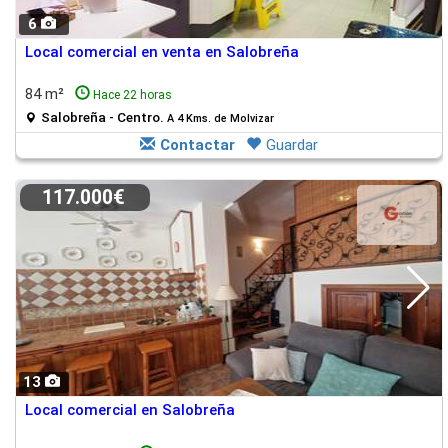
6
Local comercial en venta en Salobreña
84 m²
Hace 22 horas
Salobreña - Centro.
A 4 Kms. de Molvizar
Contactar
Guardar
117.000€
13
Local comercial en Salobreña