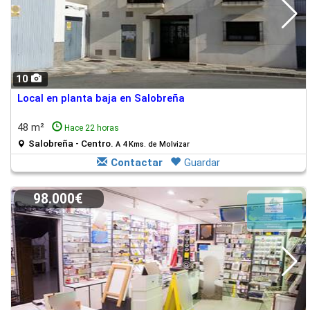
10
Local en planta baja en Salobreña
48 m²
Hace 22 horas
Salobreña - Centro.
A 4 Kms. de Molvizar
Contactar
Guardar
98.000€