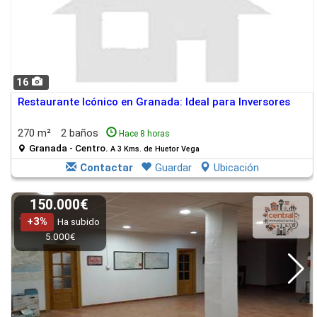
16
Restaurante Icónico en Granada: Ideal para Inversores
270 m²
2 baños
Hace 8 horas
Granada - Centro.
A 3 Kms. de Huetor Vega
Contactar
Guardar
Ubicación
150.000€
+3%
Ha subido
5.000€