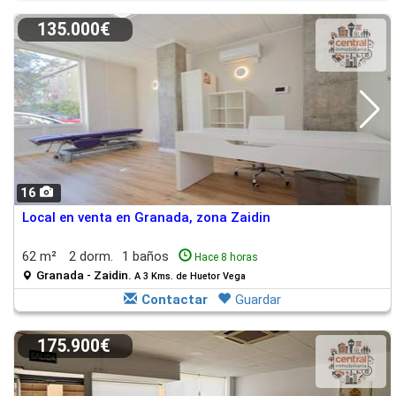
135.000€
16
Local en venta en Granada, zona Zaidin
62 m²
2 dorm.
1 baños
Hace 8 horas
Granada - Zaidin.
A 3 Kms. de Huetor Vega
Contactar
Guardar
175.900€