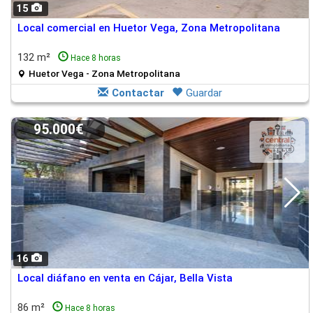
15
Local comercial en Huetor Vega, Zona Metropolitana
132 m²
Hace 8 horas
Huetor Vega - Zona Metropolitana
Contactar
Guardar
95.000€
16
Local diáfano en venta en Cájar, Bella Vista
86 m²
Hace 8 horas