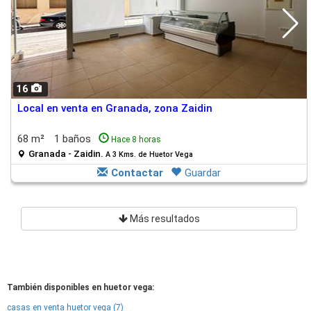
16
Local en venta en Granada, zona Zaidin
68 m²
1 baños
Hace 8 horas
Granada - Zaidin.
A 3 Kms. de Huetor Vega
Contactar
Guardar
Más resultados
También disponibles en huetor vega:
casas en venta huetor vega (7)