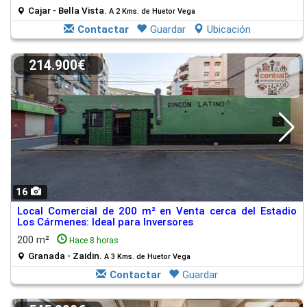
Cajar - Bella Vista.
A 2 Kms. de Huetor Vega
Contactar
Guardar
Ubicación
214.900€
16
Local Comercial de 200 m² en Venta cerca del Estadio
Los Cármenes: Ideal para Inversores
200 m²
Hace 8 horas
Granada - Zaidin.
A 3 Kms. de Huetor Vega
Contactar
Guardar