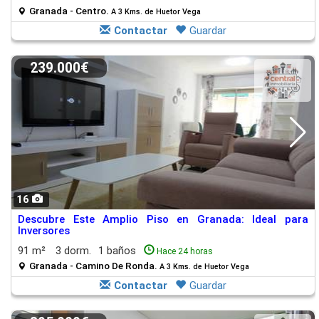
Granada - Centro.
A 3 Kms. de Huetor Vega
Contactar
Guardar
239.000€
16
Descubre Este Amplio Piso en Granada: Ideal para
Inversores
91 m²
3 dorm.
1 baños
Hace 24 horas
Granada - Camino De Ronda.
A 3 Kms. de Huetor Vega
Contactar
Guardar