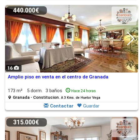
440.000€
16
Amplio piso en venta en el centro de Granada
173 m²
5 dorm.
3 baños
Hace 24 horas
Granada - Constitucion.
A 3 Kms. de Huetor Vega
Contactar
Guardar
315.000€