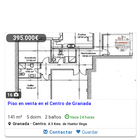
395.000€
16
Piso en venta en el Centro de Granada
141 m²
5 dorm.
2 baños
Hace 24 horas
Granada - Centro.
A 3 Kms. de Huetor Vega
Contactar
Guardar