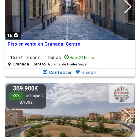
16
Piso en venta en Granada, Centro
115 m²
3 dorm.
1 baños
Hace 24 horas
Granada - Centro.
A 3 Kms. de Huetor Vega
Contactar
Guardar
369.900€
-3%
Ha bajado
8.100€