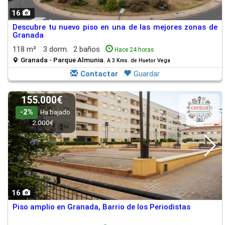
16
Descubre tu nuevo piso en una de las mejores zonas de
Granada
118 m²
3 dorm.
2 baños
Hace 24 horas
Granada - Parque Almunia.
A 3 Kms. de Huetor Vega
Contactar
Guardar
155.000€
-2%
Ha bajado
2.000€
16
Piso amplio en Granada, Barrio de los Periodistas