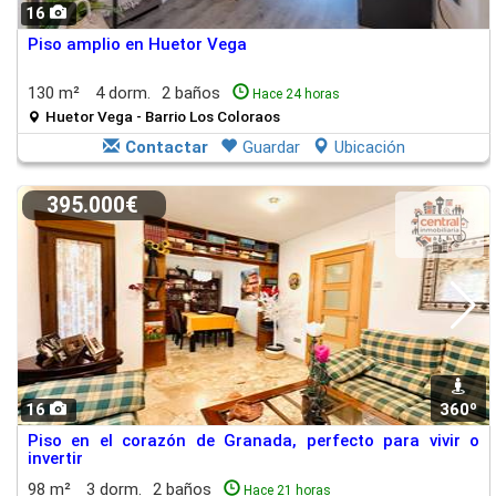
16
Piso amplio en Huetor Vega
130 m²
4 dorm.
2 baños
Hace 24 horas
Huetor Vega - Barrio Los Coloraos
Contactar
Guardar
Ubicación
395.000€
16
360º
Piso en el corazón de Granada, perfecto para vivir o
invertir
98 m²
3 dorm.
2 baños
Hace 21 horas