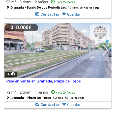
93 m²
3 dorm.
2 baños
Hace 24 horas
Granada - Barrio De Los Periodistas.
A 3 Kms. de Huetor Vega
Contactar
Guardar
310.000€
16
Piso en venta en Granada, Plaza de Toros
72 m²
2 dorm.
1 baños
Hace 24 horas
Granada - Plaza De Toros.
A 3 Kms. de Huetor Vega
Contactar
Guardar