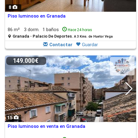
8
Piso luminoso en Granada
86 m²
3 dorm.
1 baños
Hace 24 horas
Granada - Palacio De Deportes.
A 3 Kms. de Huetor Vega
Contactar
Guardar
149.000€
15
Piso luminoso en venta en Granada