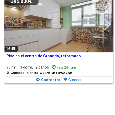
395.000€
16
Piso en el centro de Granada, reformado
98 m²
3 dorm.
2 baños
Hace 24 horas
Granada - Centro.
A 3 Kms. de Huetor Vega
Contactar
Guardar