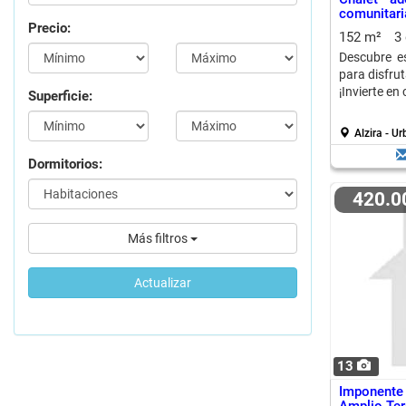
comunitari
Precio:
152 m²
3
Descubre es
para disfrut
¡Invierte en 
Superficie:
Alzira - U
Dormitorios:
420.
Más filtros
Actualizar
13
Imponente 