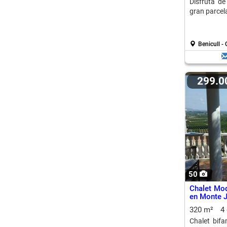
Disfruta de
gran parcela
Benicull 
299.
50
Chalet Mod
en Monte J
320 m²
4
Chalet bifa