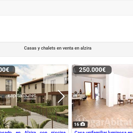
Casas y chalets en venta
en alzira
000€
250.000€
16
osado en Alzira con piscina
Casa unifamiliar luminosa en 