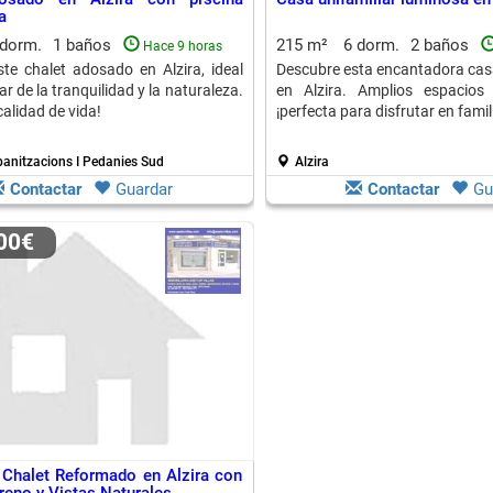
a
 dorm.
1 baños
215 m²
6 dorm.
2 baños
Hace 9 horas
te chalet adosado en Alzira, ideal
Descubre esta encantadora casa
ar de la tranquilidad y la naturaleza.
en Alzira. Amplios espacios 
calidad de vida!
¡perfecta para disfrutar en famil
rbanitzacions I Pedanies Sud
Alzira
Contactar
Guardar
Contactar
Gu
000€
Chalet Reformado en Alzira con