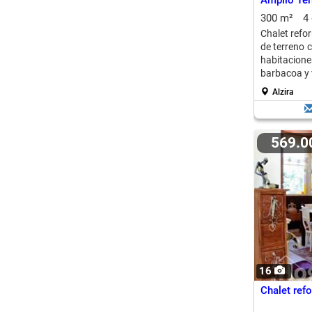
Amplio Ter
300 m²
4
Chalet refo
de terreno 
habitacio
barbacoa y v
Alzira
569.
16
Chalet ref