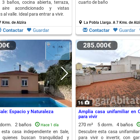
, 3 baños, cocina abierta, terraza,
cuarto de baño
 aire acondicionado y vistas
al valle. Ideal para entrar a vivir.
7 Kms. de Alzira
La Pobla Llarga.
A 7 Kms. de Alzi
Contactar
Guardar
Contactar
Guardar
000€
285.000€
16
Sale: Espacio y Naturaleza
Amplia casa unifamiliar en C
para vivir
 dorm.
2 baños
270 m²
5 dorm.
4 baños
Hace 1 día
 esta casa independiente en Sale,
Descubre esta casa unifamiliar 
 quienes buscan tranquilidad y
para vivir o invertir, con gar