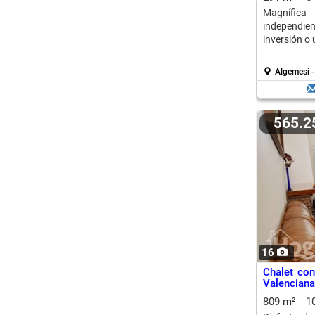
Magnífic
independi
inversión o 
Algemesi 
565.
16
Chalet con
Valenciana
809 m²
1