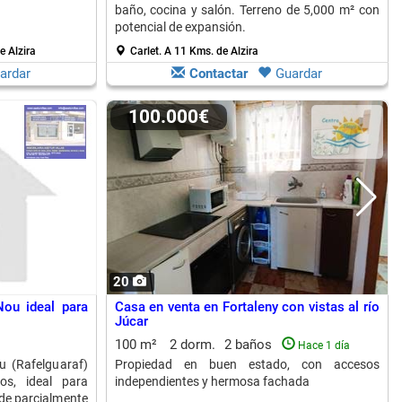
baño, cocina y salón. Terreno de 5,000 m² con
potencial de expansión.
e Alzira
Carlet.
A 11 Kms. de Alzira
ardar
Contactar
Guardar
100.000€
20
Nou ideal para
Casa en venta en Fortaleny con vistas al río
Júcar
100 m²
2 dorm.
2 baños
Hace 1 día
 (Rafelguaraf)
Propiedad en buen estado, con accesos
s, ideal para
independientes y hermosa fachada
nde parcialmente