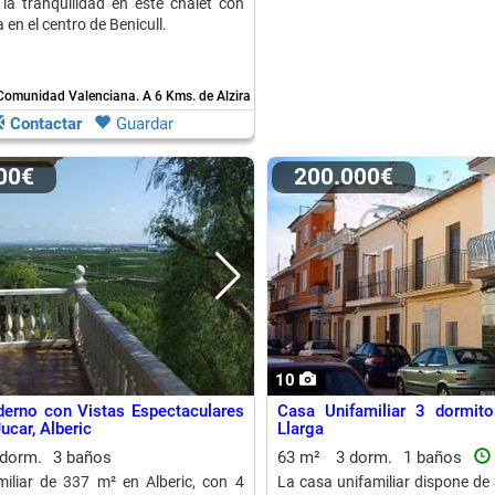
 la tranquilidad en este chalet con
 en el centro de Benicull.
- Comunidad Valenciana.
A 6 Kms. de Alzira
Contactar
Guardar
000€
200.000€
10
erno con Vistas Espectaculares
Casa Unifamiliar 3 dormito
ucar, Alberic
Llarga
 dorm.
3 baños
63 m²
3 dorm.
1 baños
miliar de 337 m² en Alberic, con 4
La casa unifamiliar dispone de 