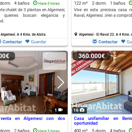
 dorm.
4 baños
122 m²
2 dorm.
1 baños
Hace 5 horas
te chalet de 3 plantas en Algemesí,
Vive en esta preciosa casa r
a quienes buscan elegancia y
Raval, Algemesí. ¡Ven a comprob
ad.
 Algemesí.
A 4 Kms. de Alzira
Algemesi - El Raval 22.
A 4 Kms. d
Contactar
Guardar
Contactar
Gu
000€
360.000€
1
16
venta en Algemesí con dos
Casa unifamiliar en Beni
oportunidad
 dorm.
2 baños
400 m²
5 dorm.
4 baños
Hace 5 horas