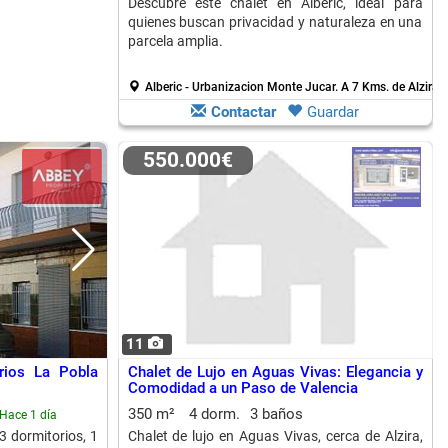
Descubre este chalet en Alberic, ideal para
quienes buscan privacidad y naturaleza en una
parcela amplia.
Alberic - Urbanizacion Monte Jucar.
A 7 Kms. de Alzira
Contactar
Guardar
550.000€
11
rios La Pobla
Chalet de Lujo en Aguas Vivas: Elegancia y
Comodidad a un Paso de Valencia
350 m²
4 dorm.
3 baños
Hace 1 día
3 dormitorios, 1
Chalet de lujo en Aguas Vivas, cerca de Alzira,