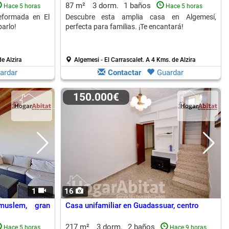
87 m²
3 dorm.
1 baños
Hace 5 horas
Hace 5 horas
eformada en El
Descubre esta amplia casa en Algemesí,
arlo!
perfecta para familias. ¡Te encantará!
e Alzira
Algemesi - El Carrascalet.
A 4 Kms. de Alzira
ardar
Contactar
Guardar
150.000€
1
16
muslem, gran
Casa unifamiliar en Guadassuar, centro
217 m²
3 dorm.
2 baños
Hace 5 horas
Hace 9 horas