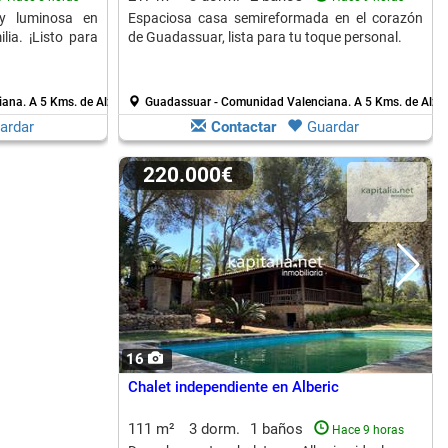
y luminosa en
Espaciosa casa semireformada en el corazón
lia. ¡Listo para
de Guadassuar, lista para tu toque personal.
iana.
A 5 Kms. de Alzira
Guadassuar - Comunidad Valenciana.
A 5 Kms. de Alzir
ardar
Contactar
Guardar
220.000€
16
Chalet independiente en Alberic
111 m²
3 dorm.
1 baños
Hace 9 horas