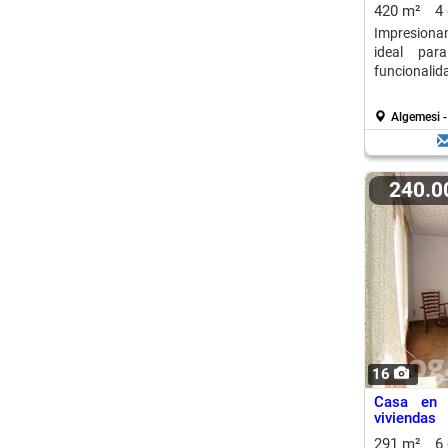
420 m²
4
Impresionan
ideal par
funcionalid
Algemesi -
240.
16
Casa en 
viviendas
291 m²
6