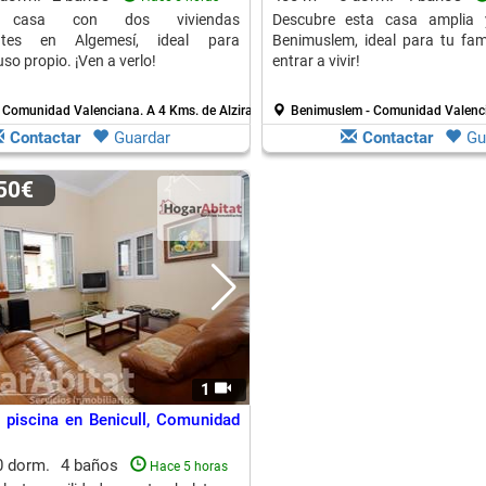
a casa con dos viviendas
Descubre esta casa amplia 
entes en Algemesí, ideal para
Benimuslem, ideal para tu fami
uso propio. ¡Ven a verlo!
entrar a vivir!
- Comunidad Valenciana.
A 4 Kms. de Alzira
Benimuslem - Comunidad Valenc
Contactar
Guardar
Contactar
Gu
250€
1
 piscina en Benicull, Comunidad
0 dorm.
4 baños
Hace 5 horas