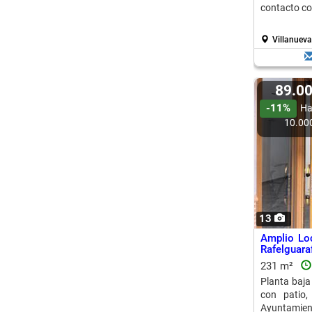
contacto co
Villanueva
89.0
-11%
Ha
10.00
13
Amplio Lo
Rafelguara
231 m²
Planta baja
con patio,
Ayuntamient