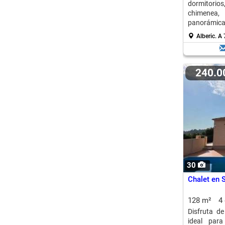
dormitorios
chimenea,
panorámicas 
Alberic.
A 
240.
30
Chalet en 
128 m²
4
Disfruta de
ideal para