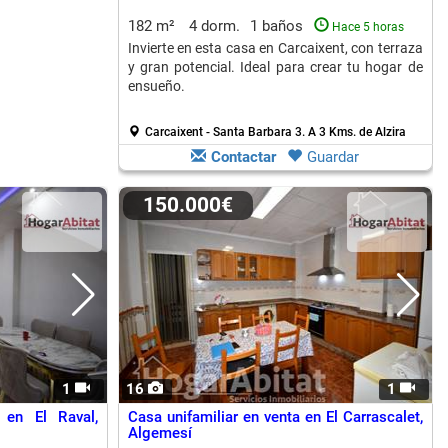
182 m²
4 dorm.
1 baños
Hace 5 horas
Invierte en esta casa en Carcaixent, con terraza
y gran potencial. Ideal para crear tu hogar de
ensueño.
Carcaixent - Santa Barbara 3.
A 3 Kms. de Alzira
Contactar
Guardar
150.000€
1
16
1
 en El Raval,
Casa unifamiliar en venta en El Carrascalet,
Algemesí