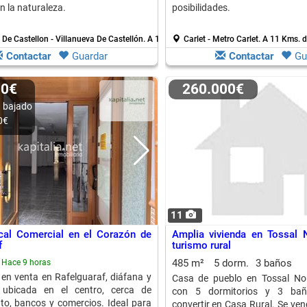
n la naturaleza.
posibilidades.
 De Castellon - Villanueva De Castellón.
A 10 Kms. de Alzira
Carlet - Metro Carlet.
A 11 Kms. d
Contactar
Guardar
Contactar
Gu
00€
260.000€
 bajado
0€
11
cal Comercial en el Corazón de
Amplia vivienda en Tossal 
f
turismo rural
485 m²
5 dorm.
3 baños
Hace 9 horas
 en venta en Rafelguaraf, diáfana y
Casa de pueblo en Tossal Nou
 ubicada en el centro, cerca de
con 5 dormitorios y 3 baño
o, bancos y comercios. Ideal para
convertir en Casa Rural. Se ve