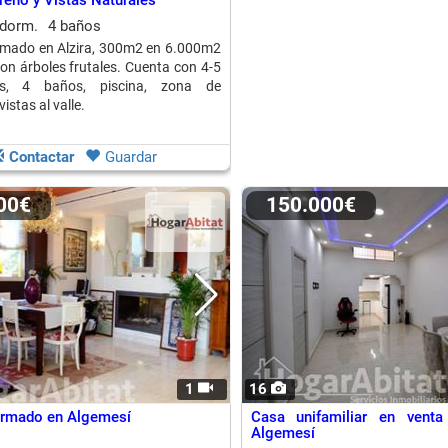
reno y Vistas Naturales
 dorm.
4 baños
rmado en Alzira, 300m2 en 6.000m2
con árboles frutales. Cuenta con 4-5
nes, 4 baños, piscina, zona de
istas al valle.
Contactar
Guardar
000€
150.000€
1
16
ormado en Algemesí
Casa unifamiliar en venta
Algemesí