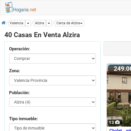
Inicio
Dropdown
Dropdown
Alzira
Valencia
Cerca de Alzira
40 Casas En Venta Alzira
Operación:
249.
Zona:
Población:
Tipo inmueble:
13
Chalet ad