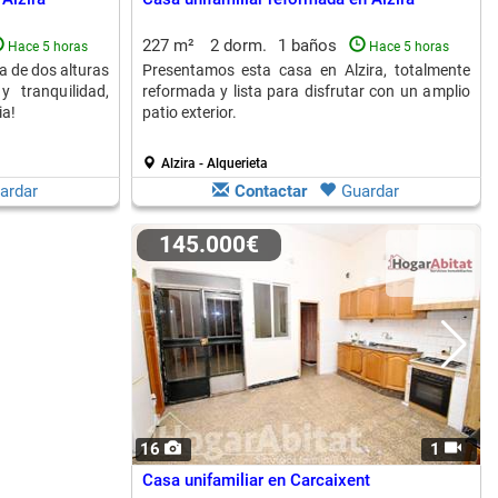
227 m²
2 dorm.
1 baños
Hace 5 horas
Hace 5 horas
 de dos alturas
Presentamos esta casa en Alzira, totalmente
y tranquilidad,
reformada y lista para disfrutar con un amplio
ia!
patio exterior.
Alzira - Alquerieta
ardar
Contactar
Guardar
145.000€
16
1
Casa unifamiliar en Carcaixent