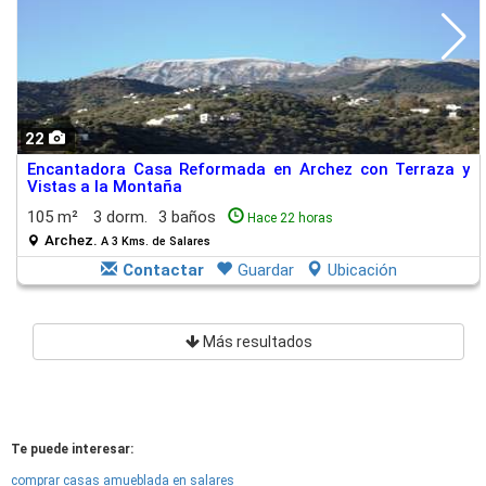
22
Encantadora Casa Reformada en Archez con Terraza y
Vistas a la Montaña
105 m²
3 dorm.
3 baños
Hace 22 horas
Archez.
A 3 Kms. de Salares
Contactar
Guardar
Ubicación
Más resultados
Te puede interesar:
comprar casas amueblada en salares