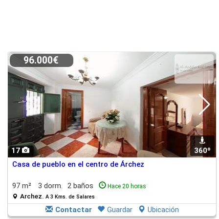
96.000€
17
360º
Casa de pueblo en el centro de Árchez
97 m²
3 dorm.
2 baños
Hace 20 horas
Archez.
A 3 Kms. de Salares
Contactar
Guardar
Ubicación