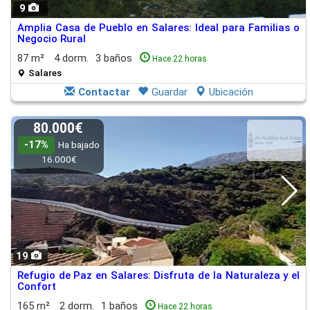
9
Amplia Casa de Pueblo en Salares: Ideal para Familias o
Negocio Rural
87 m²
4 dorm.
3 baños
Hace 22 horas
Salares
Contactar
Guardar
Ubicación
80.000€
-17%
Ha bajado
16.000€
19
Refugio de Paz en Salares: Disfruta de la Naturaleza y el
Confort
165 m²
2 dorm.
1 baños
Hace 22 horas