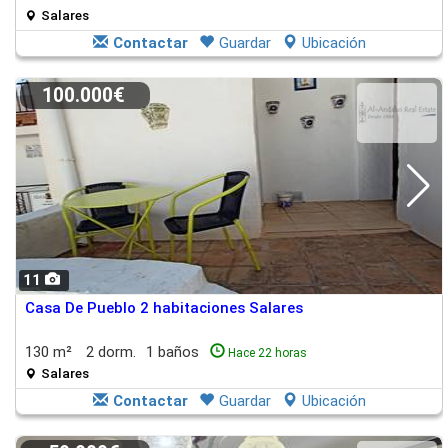
Salares
Contactar
Guardar
Ubicación
100.000€
11
Casa De Pueblo 2 habitaciones Salares
130 m²
2 dorm.
1 baños
Hace 22 horas
Salares
Contactar
Guardar
Ubicación