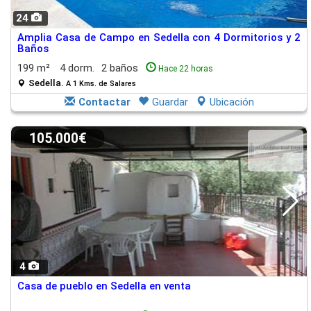
24
Amplia Casa de Campo en Sedella con 4 Dormitorios y 2
Baños
199 m²
4 dorm.
2 baños
Hace 22 horas
Sedella.
A 1 Kms. de Salares
Contactar
Guardar
Ubicación
105.000€
4
Casa de pueblo en Sedella en venta