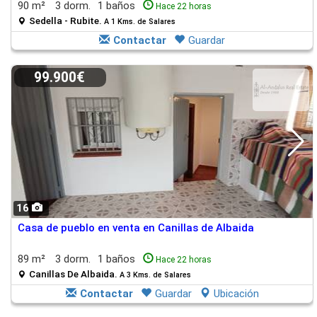
90 m²
3 dorm.
1 baños
Hace 22 horas
Sedella - Rubite.
A 1 Kms. de Salares
Contactar
Guardar
99.900€
16
Casa de pueblo en venta en Canillas de Albaida
89 m²
3 dorm.
1 baños
Hace 22 horas
Canillas De Albaida.
A 3 Kms. de Salares
Contactar
Guardar
Ubicación