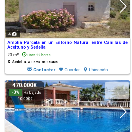
4
Amplia Parcela en un Entorno Natural entre Canillas de
Aceituno y Sedella
20 m²
Hace 22 horas
Sedella.
A 1 Kms. de Salares
Contactar
Guardar
Ubicación
470.000€
-3%
Ha bajado
10.000€