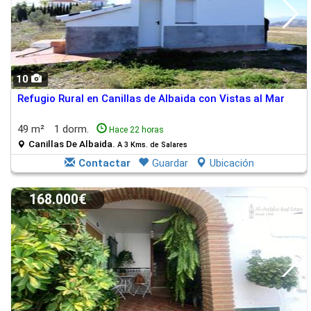
10
Refugio Rural en Canillas de Albaida con Vistas al Mar
49 m²
1 dorm.
Hace 22 horas
Canillas De Albaida.
A 3 Kms. de Salares
Contactar
Guardar
Ubicación
168.000€