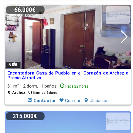
66.000€
5
Encantadora Casa de Pueblo en el Corazón de Archez a
Precio Atractivo
61 m²
2 dorm.
1 baños
Hace 22 horas
Archez.
A 3 Kms. de Salares
Contactar
Guardar
Ubicación
215.000€