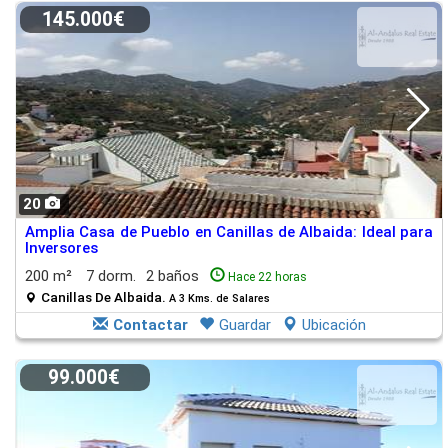
145.000€
20
Amplia Casa de Pueblo en Canillas de Albaida: Ideal para
Inversores
200 m²
7 dorm.
2 baños
Hace 22 horas
Canillas De Albaida.
A 3 Kms. de Salares
Contactar
Guardar
Ubicación
99.000€