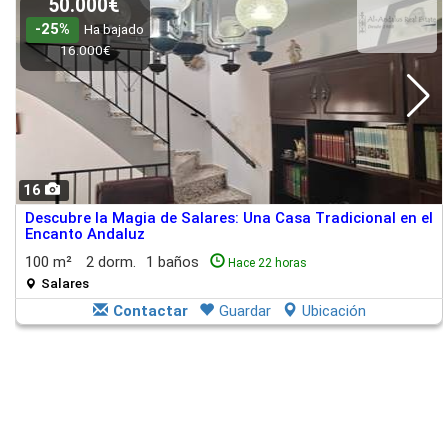
50.000€
-25%
Ha bajado
16.000€
16
Descubre la Magia de Salares: Una Casa Tradicional en el
Encanto Andaluz
100 m²
2 dorm.
1 baños
Hace 22 horas
Salares
Contactar
Guardar
Ubicación