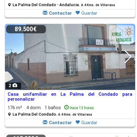
La Palma Del Condado - Andalucia.
A 4 Kms. de Villarrasa
Contactar
Guardar
89.500€
2
Casa unifamiliar en La Palma del Condado para
personalizar
176 m²
4 dorm.
1 baños
Hace 13 horas
La Palma Del Condado.
A 4 Kms. de Villarrasa
Contactar
Guardar