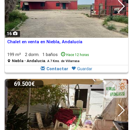
16
Chalet en venta en Niebla, Andalucía
199 m²
2 dorm.
1 baños
Hace 12 horas
Niebla - Andalucia.
A 7 Kms. de Villarrasa
Contactar
Guardar
69.500€