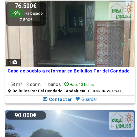
76.500€
-9%
Ha bajado
7.500€
1
Casa de pueblo a reformar en Bollullos Par del Condado
158 m²
3 dorm.
1 baños
Hace 13 horas
Bollullos Par Del Condado - Andalucia.
A 8 Kms. de Villarrasa
Contactar
Guardar
90.000€