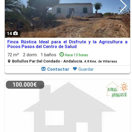
14
Finca Rústica Ideal para el Disfrute y la Agricultura a
Pocos Pasos del Centro de Salud
72 m²
2 dorm.
1 baños
Hace 13 horas
Bollullos Par Del Condado - Andalucia.
A 8 Kms. de Villarrasa
Contactar
Guardar
100.000€