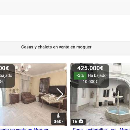
Casas y chalets en venta
en moguer
900€
425.000€
-3%
bajado
Ha bajado
0€
10.000€
360º
16
sado en venta en Moguer
Casa unifamiliar en Mog