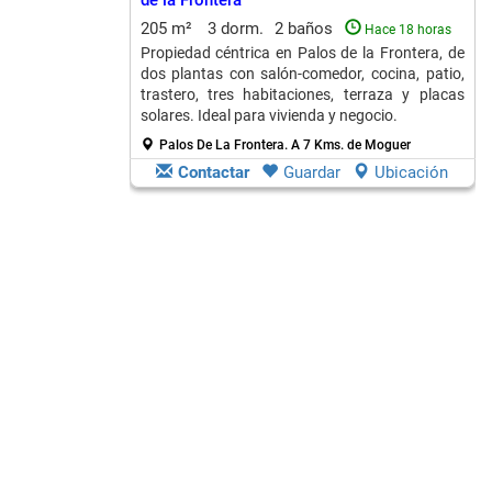
de la Frontera
205 m²
3 dorm.
2 baños
Hace 18 horas
Propiedad céntrica en Palos de la Frontera, de
dos plantas con salón-comedor, cocina, patio,
trastero, tres habitaciones, terraza y placas
solares. Ideal para vivienda y negocio.
Palos De La Frontera.
A 7 Kms. de Moguer
Contactar
Guardar
Ubicación