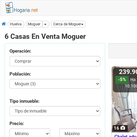
Inicio
Dropdown
Moguer
Huelva
Cerca de Moguer
6 Casas En Venta Moguer
Operación:
239.
Población:
-5%
Ha 
10.10
Tipo inmueble:
Precio:
16
Chalet ado