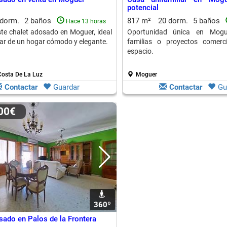
potencial
 dorm.
2 baños
817 m²
20 dorm.
5 baños
Hace 13 horas
te chalet adosado en Moguer, ideal
Oportunidad única en Mogue
tar de un hogar cómodo y elegante.
familias o proyectos comerc
espacio.
Costa De La Luz
Moguer
Contactar
Guardar
Contactar
Gu
000€
360º
sado en Palos de la Frontera