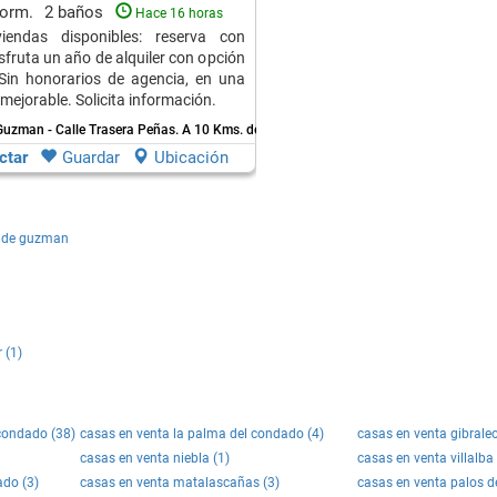
dorm.
2 baños
Hace 16 horas
viendas disponibles: reserva con
sfruta un año de alquiler con opción
Sin honorarios de agencia, en una
mejorable. Solicita información.
Guzman - Calle Trasera Peñas.
A 10 Kms. de Moguer
ctar
Guardar
Ubicación
a de guzman
 (1)
 condado (38)
casas en venta la palma del condado (4)
casas en venta gibraleo
casas en venta niebla (1)
casas en venta villalba 
ado (3)
casas en venta matalascañas (3)
casas en venta palos de