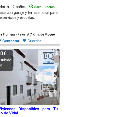
 dorm.
2 baños
Hace 13 horas
asa con garaje y terraza, ideal para
de servicios y escuelas.
a Frontera - Palos.
A 7 Kms. de Moguer
Contactar
Guardar
00€
 subido
0€
Viviendas Disponibles para Tu
lo de Vida!