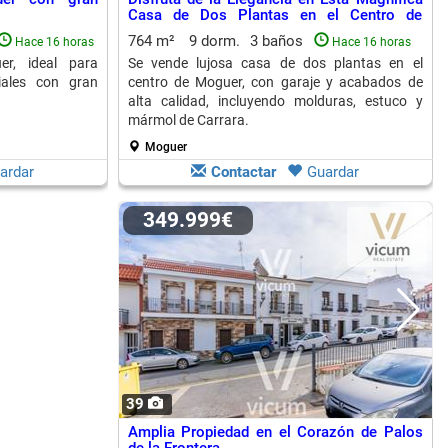
Casa de Dos Plantas en el Centro de
Moguer
764 m²
9 dorm.
3 baños
Hace 16 horas
Hace 16 horas
r, ideal para
Se vende lujosa casa de dos plantas en el
iales con gran
centro de Moguer, con garaje y acabados de
alta calidad, incluyendo molduras, estuco y
mármol de Carrara.
Moguer
ardar
Contactar
Guardar
349.999€
39
Amplia Propiedad en el Corazón de Palos