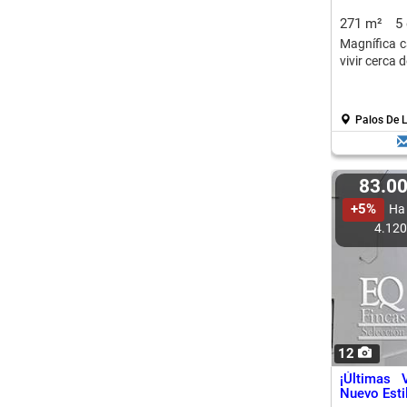
271 m²
5
Magnífica c
vivir cerca 
Palos De L
83.0
+5%
Ha
4.12
12
¡Últimas 
Nuevo Esti