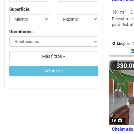
Superficie:
191 m²
3
Descubre es
para disfru
Dormitorios:
Moguer - 
Más filtros
330.
Actualizar
16
Chalet ado