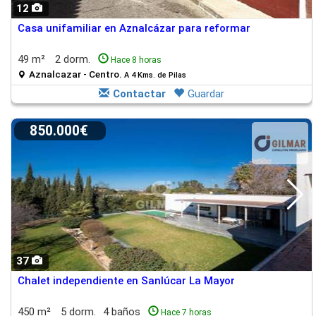
12
Casa unifamiliar en Aznalcázar para reformar
49 m²
2 dorm.
Hace 8 horas
Aznalcazar - Centro.
A 4 Kms. de Pilas
Contactar
Guardar
850.000€
37
Chalet independiente en Sanlúcar La Mayor
450 m²
5 dorm.
4 baños
Hace 7 horas