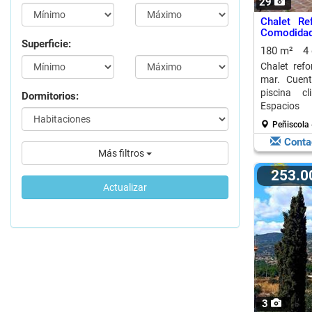
29
Chalet Re
Comodidad 
Superficie:
180 m²
4
Chalet ref
mar. Cuent
piscina c
Dormitorios:
Espacios 
lavaderos.
Peñiscola 
Conta
Más filtros
253.
Actualizar
3