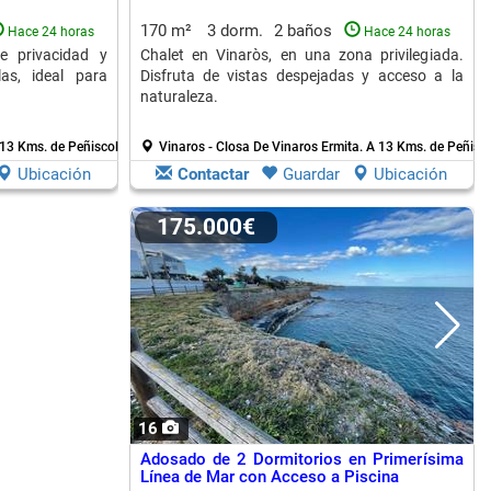
170 m²
3 dorm.
2 baños
Hace 24 horas
Hace 24 horas
e privacidad y
Chalet en Vinaròs, en una zona privilegiada.
as, ideal para
Disfruta de vistas despejadas y acceso a la
naturaleza.
13 Kms. de Peñiscola
Vinaros - Closa De Vinaros Ermita.
A 13 Kms. de Peñisc
Ubicación
Contactar
Guardar
Ubicación
175.000€
16
Adosado de 2 Dormitorios en Primerísima
Línea de Mar con Acceso a Piscina