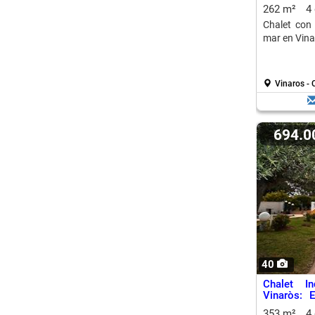
262 m²
4
Chalet con 
mar en Vina
Vinaros - 
694.
40
Chalet I
Vinaròs: 
Rincón
353 m²
4