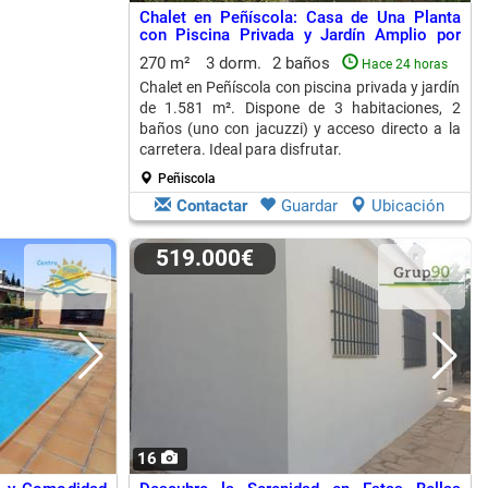
Chalet en Peñíscola: Casa de Una Planta
con Piscina Privada y Jardín Amplio por
399.000€
270 m²
3 dorm.
2 baños
Hace 24 horas
Chalet en Peñíscola con piscina privada y jardín
de 1.581 m². Dispone de 3 habitaciones, 2
baños (uno con jacuzzi) y acceso directo a la
carretera. Ideal para disfrutar.
Peñiscola
Contactar
Guardar
Ubicación
519.000€
16