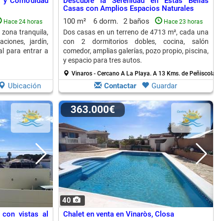
io y Comodidad
Descubre la Serenidad en Estas Bellas
Casas con Amplios Espacios Naturales
100 m²
6 dorm.
2 baños
Hace 24 horas
Hace 23 horas
 zona tranquila,
Dos casas en un terreno de 4713 m², cada una
ciones, jardín,
con 2 dormitorios dobles, cocina, salón
al para entrar a
comedor, amplias galerías, pozo propio, piscina,
y espacio para tres autos.
Vinaros - Cercano A La Playa.
A 13 Kms. de Peñiscola
Ubicación
Contactar
Guardar
363.000€
40
 con vistas al
Chalet en venta en Vinaròs, Closa