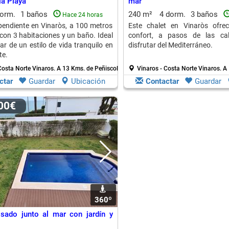
la Playa
mar
dorm.
1 baños
240 m²
4 dorm.
3 baños
Hace 24 horas
pendiente en Vinaròs, a 100 metros
Este chalet en Vinaròs ofrec
 con 3 habitaciones y un baño. Ideal
confort, a pasos de las cal
ar de un estilo de vida tranquilo en
disfrutar del Mediterráneo.
te.
Costa Norte Vinaros.
A 13 Kms. de Peñiscola
Vinaros - Costa Norte Vinaros.
A 
ctar
Guardar
Ubicación
Contactar
Guardar
000€
360º
sado junto al mar con jardín y