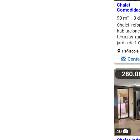
Chalet 
Comodidad 
90 m²
3 
Chalet ref
habitacione
terrazas (u
jardín de 1.
Peñiscola 
Conta
280.
40