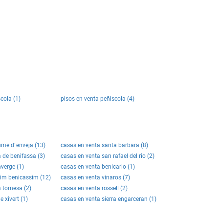
cola (1)
pisos en venta peñiscola (4)
ume d´enveja (13)
casas en venta santa barbara (8)
 de benifassa (3)
casas en venta san rafael del rio (2)
verge (1)
casas en venta benicarlo (1)
sim benicassim (12)
casas en venta vinaros (7)
 tornesa (2)
casas en venta rossell (2)
 xivert (1)
casas en venta sierra engarceran (1)