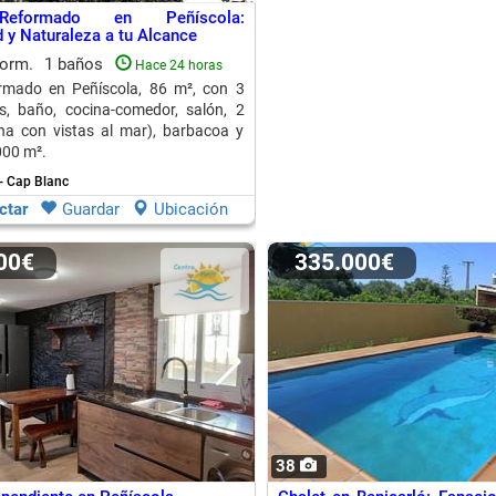
Reformado en Peñíscola:
y Naturaleza a tu Alcance
dorm.
1 baños
Hace 24 horas
ormado en Peñíscola, 86 m², con 3
s, baño, cocina-comedor, salón, 2
na con vistas al mar), barbacoa y
000 m².
- Cap Blanc
ctar
Guardar
Ubicación
000€
335.000€
38