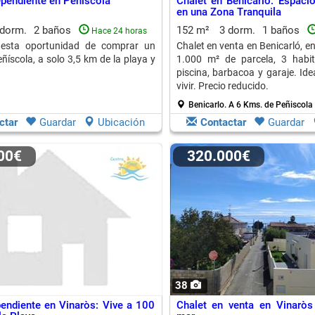
ependiente en Peñíscola
Chalet en Benicarló: Espac
en una Zona Tranquila
 dorm.
2 baños
152 m²
3 dorm.
1 baños
Hace 24 horas
esta oportunidad de comprar un
Chalet en venta en Benicarló, en
ñíscola, a solo 3,5 km de la playa y
1.000 m² de parcela, 3 habita
piscina, barbacoa y garaje. Ide
vivir. Precio reducido.
Benicarlo.
A 6 Kms. de Peñiscola
ctar
Guardar
Ubicación
Contactar
Guardar
000€
320.000€
38
endiente en Vinaròs: Vive a 100
Chalet en venta en Vinaròs