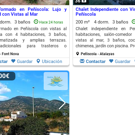
36
formado en Peñíscola: Lujo y
Chalet Independiente con Vi
con Vistas al Mar
Peñíscola
 dorm.
3 baños
200 m²
4 dorm.
3 baños
Hace 24 horas
ormado en Peñíscola con vistas al
Chalet independiente en Pe
a con 4 habitaciones, 3 baños,
habitaciones, salón-comedor
limatizada y amplias terrazas.
vistas al mar, 3 baños, coc
adicionales para trasteros o
chimenea, jardín con piscina. Pr
- Font Nova
Peñiscola - Atalayas
ctar
Guardar
Ubicación
Contactar
Guardar
000€