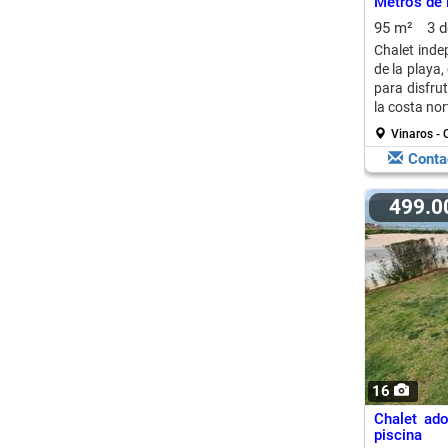
Metros de 
95 m²
3 
Chalet inde
de la playa,
para disfrut
la costa nor
Vinaros - 
Conta
499.
16
Chalet ado
piscina