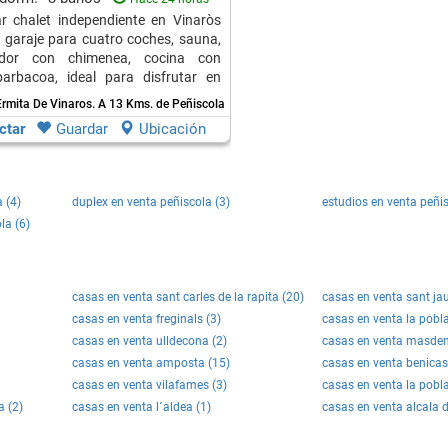
r chalet independiente en Vinaròs
, garaje para cuatro coches, sauna,
edor con chimenea, cocina con
barbacoa, ideal para disfrutar en
Ermita De Vinaros.
A 13 Kms. de Peñiscola
ctar
Guardar
Ubicación
 (4)
duplex en venta peñiscola (3)
estudios en venta peñis
la (6)
casas en venta sant carles de la rapita (20)
casas en venta sant ja
casas en venta freginals (3)
casas en venta la pobla
casas en venta ulldecona (2)
casas en venta masden
casas en venta amposta (15)
casas en venta benica
casas en venta vilafames (3)
casas en venta la pobla
a (2)
casas en venta l´aldea (1)
casas en venta alcala de