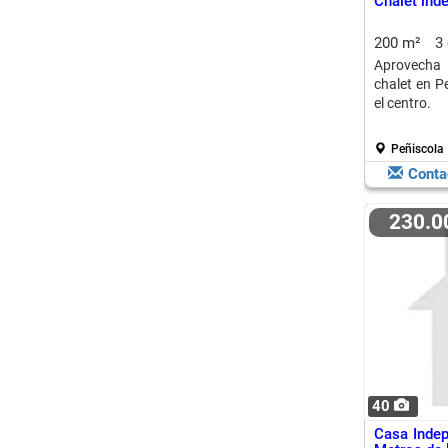
Chalet ind
200 m²
3
Aprovecha 
chalet en Pe
el centro.
Peñiscola
Conta
230.
40
Casa Indep