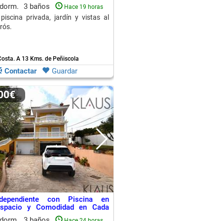
 dorm.
3 baños
Hace 19 horas
piscina privada, jardín y vistas al
rós.
Costa.
A 13 Kms. de Peñiscola
Contactar
Guardar
000€
ndependiente con Piscina en
Espacio y Comodidad en Cada
 dorm.
3 baños
Hace 24 horas