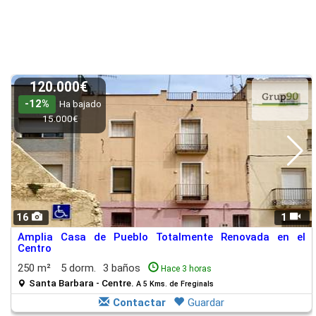
120.000€
-12%
Ha bajado
15.000€
16
1
Amplia Casa de Pueblo Totalmente Renovada en el
Centro
250 m²
5 dorm.
3 baños
Hace 3 horas
Santa Barbara - Centre.
A 5 Kms. de Freginals
Contactar
Guardar