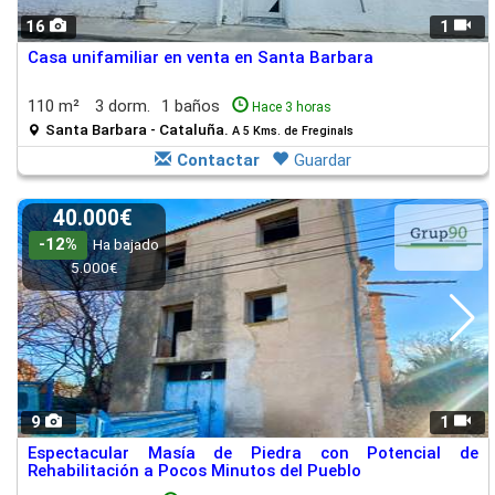
16
1
Casa unifamiliar en venta en Santa Barbara
110 m²
3 dorm.
1 baños
Hace 3 horas
Santa Barbara - Cataluña.
A 5 Kms. de Freginals
Contactar
Guardar
40.000€
-12%
Ha bajado
5.000€
9
1
Espectacular Masía de Piedra con Potencial de
Rehabilitación a Pocos Minutos del Pueblo