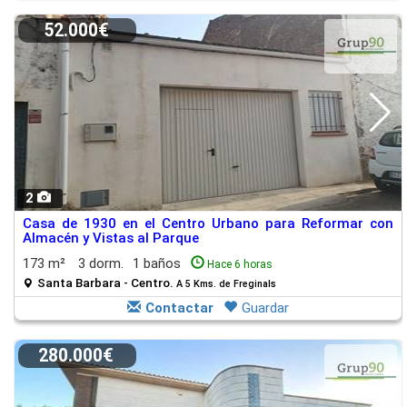
52.000€
2
Casa de 1930 en el Centro Urbano para Reformar con
Almacén y Vistas al Parque
173 m²
3 dorm.
1 baños
Hace 6 horas
Santa Barbara - Centro.
A 5 Kms. de Freginals
Contactar
Guardar
280.000€