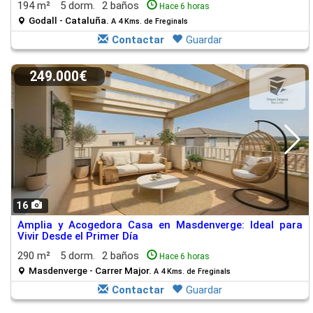
194 m²
5 dorm.
2 baños
Hace 6 horas
Godall - Cataluña.
A 4 Kms. de Freginals
Contactar
Guardar
249.000€
16
Amplia y Acogedora Casa en Masdenverge: Ideal para
Vivir Desde el Primer Día
290 m²
5 dorm.
2 baños
Hace 6 horas
Masdenverge - Carrer Major.
A 4 Kms. de Freginals
Contactar
Guardar