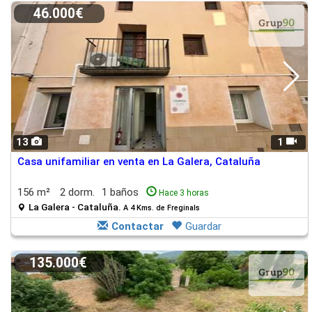
46.000€
13
1
Casa unifamiliar en venta en La Galera, Cataluña
156 m²
2 dorm.
1 baños
Hace 3 horas
La Galera - Cataluña.
A 4 Kms. de Freginals
Contactar
Guardar
135.000€