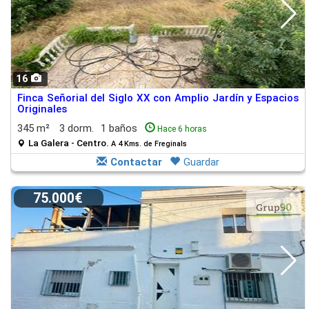
16
Finca Señorial del Siglo XX con Amplio Jardín y Espacios
Originales
345 m²
3 dorm.
1 baños
Hace 6 horas
La Galera - Centro.
A 4 Kms. de Freginals
Contactar
Guardar
75.000€