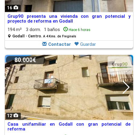
16
Grup90 presenta una vivienda con gran potencial y
proyecto de reforma en Godall
194 m²
3 dorm.
1 baños
Hace 6 horas
Godall - Centro.
A 4 Kms. de Freginals
Contactar
Guardar
80.000€
12
Casa unifamiliar en Godall con gran potencial de
reforma