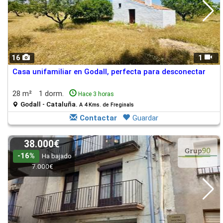
16
1
Casa unifamiliar en Godall, perfecta para desconectar
28 m²
1 dorm.
Hace 3 horas
Godall - Cataluña.
A 4 Kms. de Freginals
Contactar
Guardar
38.000€
-16%
Ha bajado
7.000€