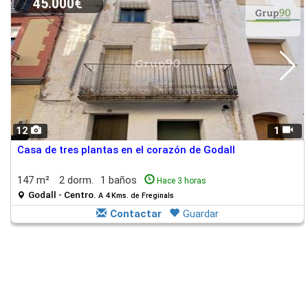
45.000€
12
1
Casa de tres plantas en el corazón de Godall
147 m²
2 dorm.
1 baños
Hace 3 horas
Godall - Centro.
A 4 Kms. de Freginals
Contactar
Guardar