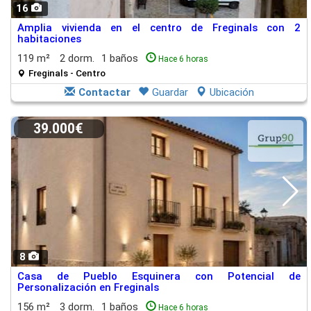
16
Amplia vivienda en el centro de Freginals con 2
habitaciones
119 m²
2 dorm.
1 baños
Hace 6 horas
Freginals - Centro
Contactar
Guardar
Ubicación
39.000€
8
Casa de Pueblo Esquinera con Potencial de
Personalización en Freginals
156 m²
3 dorm.
1 baños
Hace 6 horas