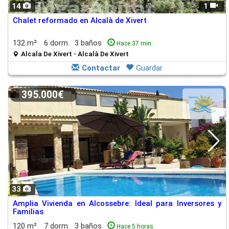
14
1
Chalet reformado en Alcalà de Xivert
132 m²
6 dorm.
3 baños
Hace 37 min.
Alcala De Xivert - Alcalà De Xivert
Contactar
Guardar
395.000€
33
Amplia Vivienda en Alcossebre: Ideal para Inversores y
Familias
120 m²
7 dorm.
3 baños
Hace 5 horas