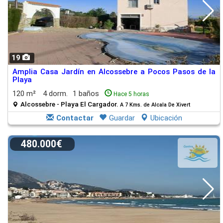
19
Amplia Casa Jardín en Alcossebre a Pocos Pasos de la
Playa
120 m²
4 dorm.
1 baños
Hace 5 horas
Alcossebre - Playa El Cargador.
A 7 Kms. de Alcala De Xivert
Contactar
Guardar
Ubicación
480.000€