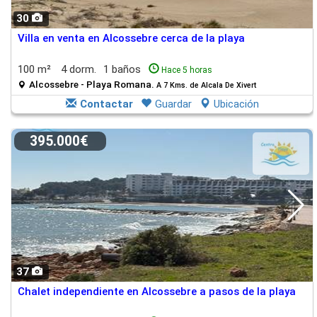
30
Villa en venta en Alcossebre cerca de la playa
100 m²
4 dorm.
1 baños
Hace 5 horas
Alcossebre - Playa Romana.
A 7 Kms. de Alcala De Xivert
Contactar
Guardar
Ubicación
395.000€
37
Chalet independiente en Alcossebre a pasos de la playa