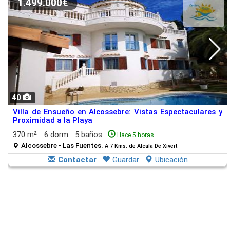
1.499.000€
40
Villa de Ensueño en Alcossebre: Vistas Espectaculares y
Proximidad a la Playa
370 m²
6 dorm.
5 baños
Hace 5 horas
Alcossebre - Las Fuentes.
A 7 Kms. de Alcala De Xivert
Contactar
Guardar
Ubicación