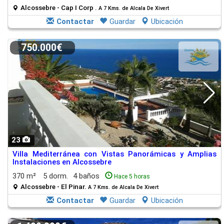
Alcossebre - Cap I Corp .
A 7 Kms. de Alcala De Xivert
Contactar
Guardar
Ubicación
750.000€
23
Villa Mediterránea con Vistas Panorámicas y Amplias
Instalaciones en Alcossebre
370 m²
5 dorm.
4 baños
Hace 5 horas
Alcossebre - El Pinar.
A 7 Kms. de Alcala De Xivert
Contactar
Guardar
Ubicación