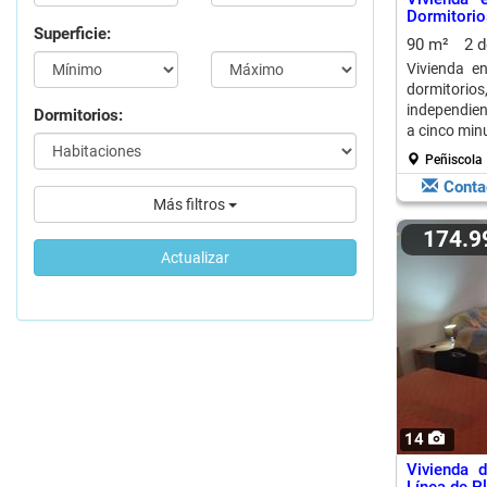
Dormitor
Superficie:
179.000€
90 m²
2 
Vivienda e
dormitor
independien
Dormitorios:
a cinco minu
Peñiscola
Conta
Más filtros
174.
Actualizar
14
Vivienda 