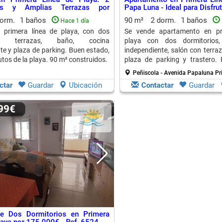
ios y Amplias Terrazas por
Papa Luna - Ideal para Disfru
dorm.
1 baños
90 m²
2 dorm.
1 baños
Hace 1 día
n primera línea de playa, con dos
Se vende apartamento en pr
ios, terrazas, baño, cocina
playa con dos dormitorios,
te y plaza de parking. Buen estado,
independiente, salón con terraz
tos de la playa. 90 m² construidos.
plaza de parking y trastero. 
euros.
Peñiscola - Avenida Papaluna Pr
ctar
Guardar
Ubicación
Contactar
Guardar
999€
de Dos Dormitorios en Primera