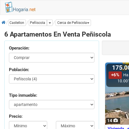
Inicio
Dropdown
Peñiscola
Castellon
Cerca de Peñiscola
6 Apartamentos En Venta Peñiscola
Operación:
175.
Población:
+6%
Ha
10.00
Tipo inmueble:
Precio:
14
Vivienda 