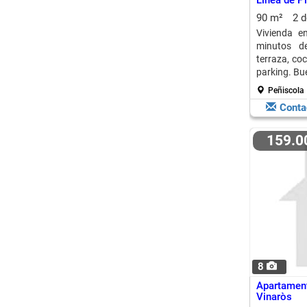
Línea de P
90 m²
2 
Vivienda e
minutos de
terraza, co
parking. Bu
Peñiscola
Conta
159.
8
Apartamen
Vinaròs