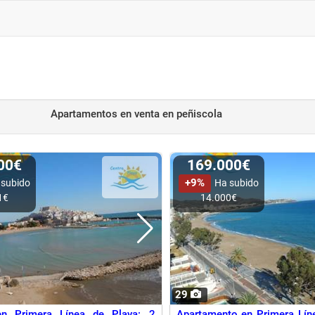
Apartamentos en venta
en peñiscola
000€
169.000€
+9%
 subido
Ha subido
1€
14.000€
29
en Primera Línea de Playa: 2
Apartamento en Primera Lín