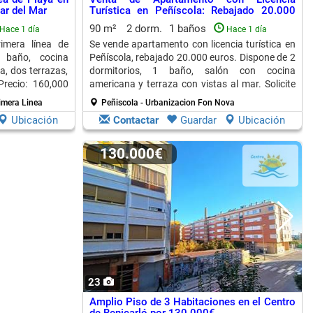
tar del Mar
Turística en Peñíscola: Rebajado 20.000
Euros
90 m²
2 dorm.
1 baños
Hace 1 día
Hace 1 día
imera línea de
Se vende apartamento con licencia turística en
 baño, cocina
Peñíscola, rebajado 20.000 euros. Dispone de 2
a, dos terrazas,
dormitorios, 1 baño, salón con cocina
Precio: 160,000
americana y terraza con vistas al mar. Solicite
visita.
imera Linea
Peñiscola - Urbanizacion Fon Nova
Ubicación
Contactar
Guardar
Ubicación
130.000€
23
Amplio Piso de 3 Habitaciones en el Centro