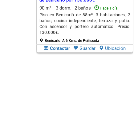
de Benicarló por 130.000€
90 m²
3 dorm.
2 baños
Hace 1 día
Piso en Benicarló de 88m², 3 habitaciones, 2
baños, cocina independiente, terraza y patio.
Con ascensor y portero automático. Precio:
130.000€.
Benicarlo.
A 6 Kms. de Peñiscola
Contactar
Guardar
Ubicación