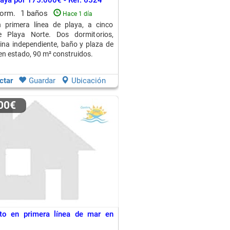
laya por 175.000€ - Ref. 6524
dorm.
1 baños
Hace 1 día
n primera línea de playa, a cinco
 Playa Norte. Dos dormitorios,
cina independiente, baño y plaza de
en estado, 90 m² construidos.
ctar
Guardar
Ubicación
000€
to en primera línea de mar en