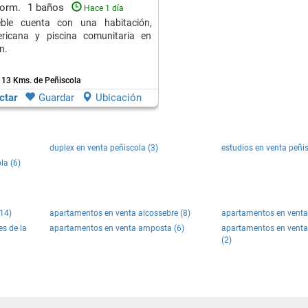
dorm.
1 baños
Hace 1 día
ble cuenta con una habitación,
ricana y piscina comunitaria en
n.
 13 Kms. de Peñiscola
ctar
Guardar
Ubicación
duplex en venta peñiscola (3)
estudios en venta peñis
la (6)
14)
apartamentos en venta alcossebre (8)
apartamentos en venta a
es de la
apartamentos en venta amposta (6)
apartamentos en venta
(2)