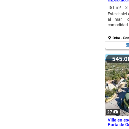
espectacul
181 m²
3
Este chalet
al mar, i
comodidad y
Orba - Co
545.
27
Villa en e
Porta de O