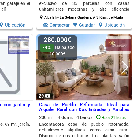
ran garaje en el
exclusivo de 35 parcelas con casas
alí.
unifamiliares modernas y alta eficiencia
térmica.
Alcalali - La Solana Gardens.
A 3 Kms. de Murla
Ubicación
Contactar
Guardar
Ubicación
280.000€
-4%
Ha bajado
10.000€
29
í con jardín y
Casa de Pueblo Reformada: Ideal para
Alquiler Rural con Dos Entradas y Amplias
Estancias
230 m²
4 dorm.
4 baños
Hace 21 horas
s, 69 m², jardín,
Encantadora casa de pueblo reformada,
actualmente alquilada como casa rural.
Dispone de dos entradas, tres plantas, salón