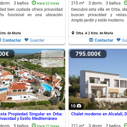
 dorm.
3 baños
215 m²
3 dorm.
3 baños
Hace 22 horas
dad bien cuidada ofrece privacidad
Descubre esta villa en Orba, id
ño funcional en una ubicación
buscan privacidad y vistas
.
Amplio jardín y estilo moderno.
Kms. de Murla
Orba.
A 2 Kms. de Murla
Contactar
Guardar
Contactar
Gu
000€
795.000€
10
sta Propiedad Singular en Orba:
Chalet moderno en Alcalalí, D
ivacidad y Estilo Mediterráneo
 dorm.
5 baños
211 m²
3 dorm.
2 baños
Hace 22 horas