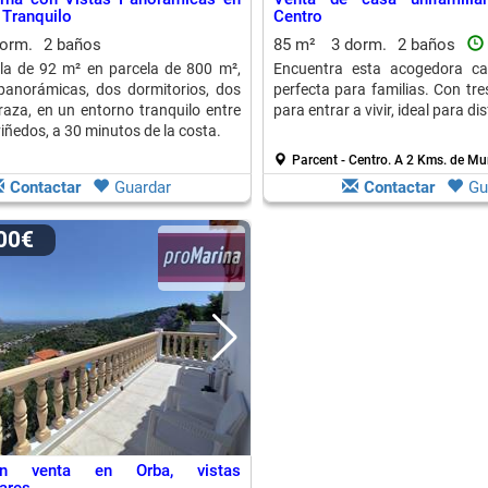
 Tranquilo
Centro
dorm.
2 baños
85 m²
3 dorm.
2 baños
la de 92 m² en parcela de 800 m²,
Encuentra esta acogedora ca
panorámicas, dos dormitorios, dos
perfecta para familias. Con tres
raza, en un entorno tranquilo entre
para entrar a vivir, ideal para dis
iñedos, a 30 minutos de la costa.
Parcent - Centro.
A 2 Kms. de Mu
Contactar
Guardar
Contactar
Gu
000€
en venta en Orba, vistas