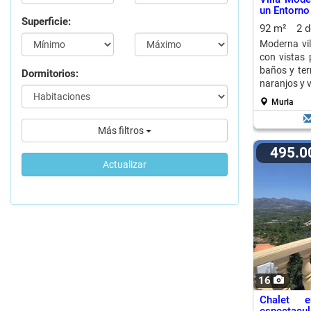
un Entorno
Superficie:
92 m²
2 
Moderna vil
con vistas 
baños y ter
Dormitorios:
naranjos y v
Murla
Más filtros
495.
Actualizar
16
Chalet 