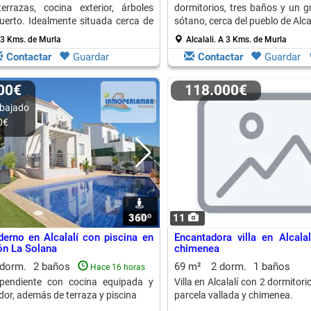
errazas, cocina exterior, árboles
dormitorios, tres baños y un g
huerto. Idealmente situada cerca de
sótano, cerca del pueblo de Alcal
 restaurantes.
 3 Kms. de Murla
Alcalali.
A 3 Kms. de Murla
Contactar
Guardar
Contactar
Guardar
000€
118.000€
bajado
0€
360º
1
11
erno en Alcalalí con piscina en
Encantadora villa en Alcalal
ón La Solana
chimenea
 dorm.
2 baños
69 m²
2 dorm.
1 baños
Hace 16 horas
ependiente con cocina equipada y
Villa en Alcalalí con 2 dormitorio
or, además de terraza y piscina
parcela vallada y chimenea.