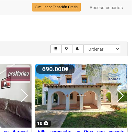
Simulador Tasación Gratis
Acceso usuarios
690.000€
10
r en Parcent,
Villa campestre en Orba con encanto