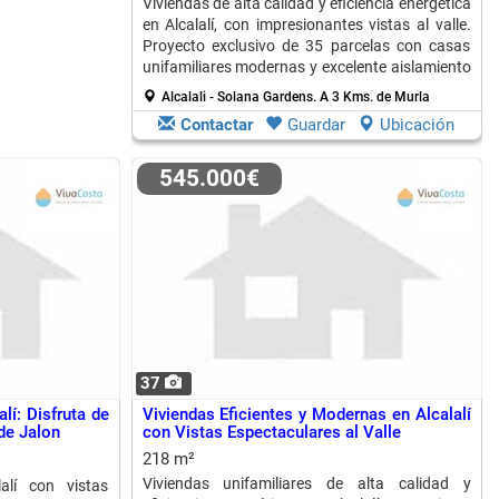
Viviendas de alta calidad y eficiencia energética
en Alcalalí, con impresionantes vistas al valle.
Proyecto exclusivo de 35 parcelas con casas
unifamiliares modernas y excelente aislamiento
térmico.
Alcalali - Solana Gardens.
A 3 Kms. de Murla
Contactar
Guardar
Ubicación
545.000€
37
lí: Disfruta de
Viviendas Eficientes y Modernas en Alcalalí
 de Jalon
con Vistas Espectaculares al Valle
218 m²
Viviendas unifamiliares de alta calidad y
lalí con vistas