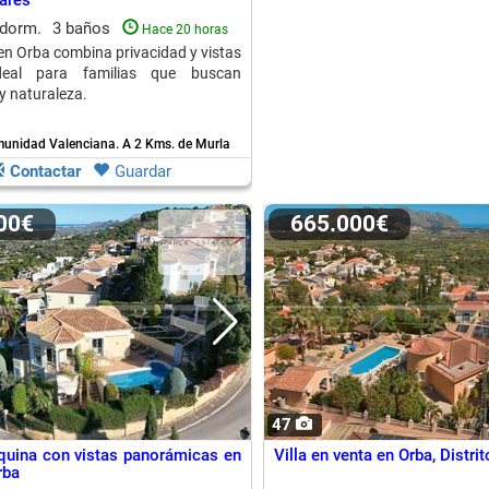
ares
 dorm.
3 baños
Hace 20 horas
 en Orba combina privacidad y vistas
deal para familias que buscan
 naturaleza.
munidad Valenciana.
A 2 Kms. de Murla
Contactar
Guardar
000€
665.000€
47
squina con vistas panorámicas en
Villa en venta en Orba, Distri
rba