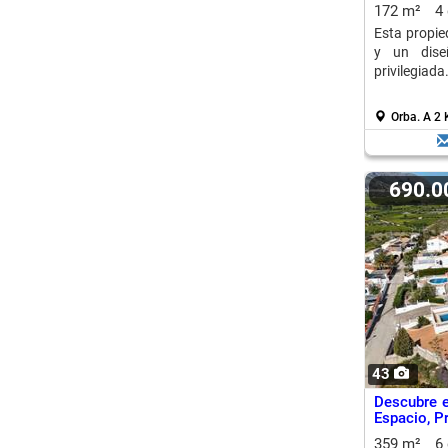
172 m²
4
Esta propie
y un dise
privilegiada
Orba.
A 2 
690.
43
Descubre e
Espacio, Pr
359 m²
6