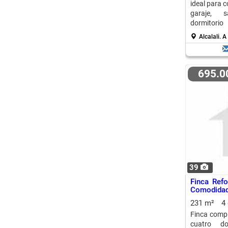
ideal para c
garaje, s
dormitorio
lavadero.
Alcalali.
A
695.
39
Finca Refo
Comodidad
Jalon
231 m²
4
Finca compl
cuatro do