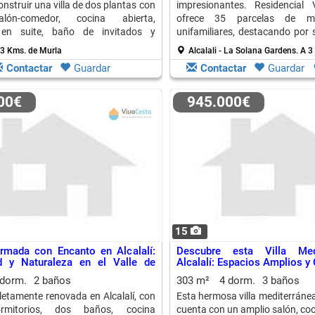
onstruir una villa de dos plantas con
impresionantes. Residencia
alón-comedor, cocina abierta,
ofrece 35 parcelas de mo
 en suite, baño de invitados y
unifamiliares, destacando por 
avanzada y alta eficiencia energ
 3 Kms. de Murla
Alcalali - La Solana Gardens.
A 3
Contactar
Guardar
Contactar
Guardar
000€
945.000€
15
rmada con Encanto en Alcalalí:
Descubre esta Villa Med
 y Naturaleza en el Valle de
Alcalalí: Espacios Amplios 
 dorm.
2 baños
303 m²
4 dorm.
3 baños
etamente renovada en Alcalalí, con
Esta hermosa villa mediterráne
rmitorios, dos baños, cocina
cuenta con un amplio salón, coci