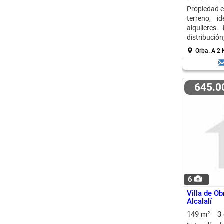
Propiedad e
terreno, i
alquileres.
distribuci
invernadero
Orba.
A 2 
645.
6
Villa de O
Alcalalí
149 m²
3