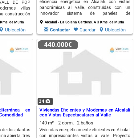
eficiencia energética en Alcalalí, con vistas
l VALL DE POP
panorámicas al valle, construidas con un
dernas villas
innovador sistema de paneles de
su construcción
microconcreto.
ética.
 Kms. de Murla
Alcalali - La Solana Gardens.
A 3 Kms. de Murla
Ubicación
Contactar
Guardar
Ubicación
440.000€
34
iterránea en
Viviendas Eficientes y Modernas en Alcalalí
y Comodidad
con Vistas Espectaculares al Valle
140 m²
2 dorm.
2 baños
a de dos plantas
Viviendas energéticamente eficientes en Alcalalí
na abierta, tres
con impresionantes vistas al valle. Proyecto