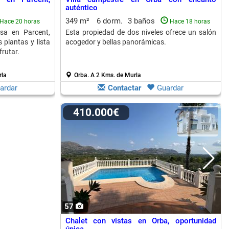
auténtico
349 m²
6 dorm.
3 baños
Hace 20 horas
Hace 18 horas
sa en Parcent,
Esta propiedad de dos niveles ofrece un salón
 plantas y lista
acogedor y bellas panorámicas.
frutar.
rla
Orba.
A 2 Kms. de Murla
ardar
Contactar
Guardar
410.000€
57
Chalet con vistas en Orba, oportunidad