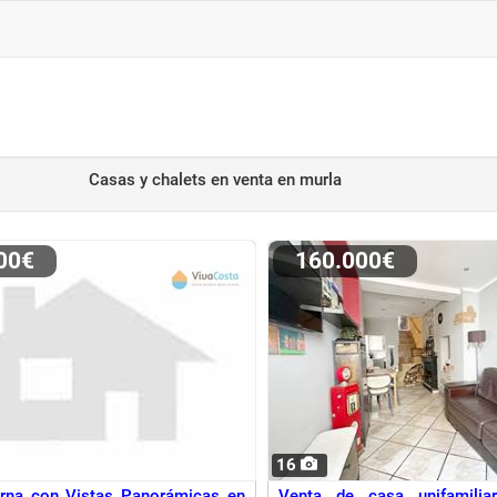
Casas y chalets en venta
en murla
000€
160.000€
16
erna con Vistas Panorámicas en
Venta de casa unifamilia