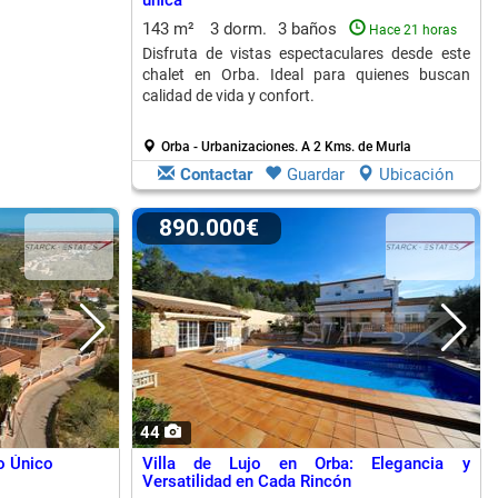
única
143 m²
3 dorm.
3 baños
Hace 21 horas
Disfruta de vistas espectaculares desde este
chalet en Orba. Ideal para quienes buscan
calidad de vida y confort.
Orba - Urbanizaciones.
A 2 Kms. de Murla
Contactar
Guardar
Ubicación
890.000€
44
to Único
Villa de Lujo en Orba: Elegancia y
Versatilidad en Cada Rincón