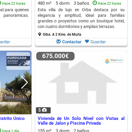
480 m²
5 dorm.
3 baños
Hace 22 horas
Hace 22 horas
eal para quienes
Esta villa de lujo en Orba destaca por su
 panorámicas.
elegancia y amplitud, ideal para familias
grandes o proyectos como un boutique hotel,
con cuatro dormitorios y amplias terrazas.
Orba.
A 2 Kms. de Murla
ardar
Contactar
Guardar
675.000€
5
istrito Único
Vivienda de Un Solo Nivel con Vistas al
Valle de Jalon y Piscina Privada
155 m²
3 dorm.
2 baños
Hace 1 día