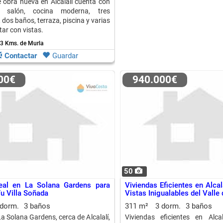
de obra nueva en Alcalalí cuenta con
 salón, cocina moderna, tres
 dos baños, terraza, piscina y varias
ar con vistas.
 3 Kms. de Murla
Contactar
Guardar
000€
940.000€
50
deal en La Solana Gardens para
Viviendas Eficientes en Alcala
Tu Villa Soñada
Vistas Inigualables del Valle
 dorm.
3 baños
311 m²
3 dorm.
3 baños
a Solana Gardens, cerca de Alcalalí,
Viviendas eficientes en Alca