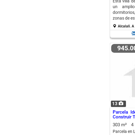
Esta villa 
un amplio
dormitorios,
zonas de est
Alcalali.
A
945.
13
Parcela I
Construir 
303 m²
4
Parcela en L