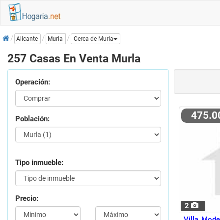
Inicio
Murla
Alicante
Cerca de Murla
257 Casas En Venta Murla
Operación:
475.
Población:
Tipo inmueble:
Precio:
2
Villa Mod