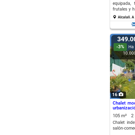
equipada, t
frutales y 
comercios y
Alcalali.
A
349.
-3%
Ha 
10.00
16
Chalet mod
urbanizaci
105 m²
2
Chalet ind
salón-comed