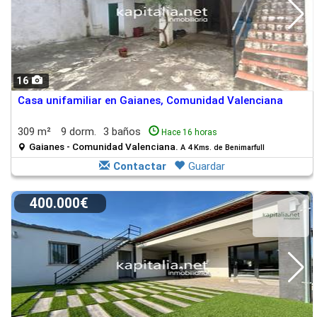
16
Casa unifamiliar en Gaianes, Comunidad Valenciana
309 m²
9 dorm.
3 baños
Hace 16 horas
Gaianes - Comunidad Valenciana.
A 4 Kms. de Benimarfull
Contactar
Guardar
400.000€