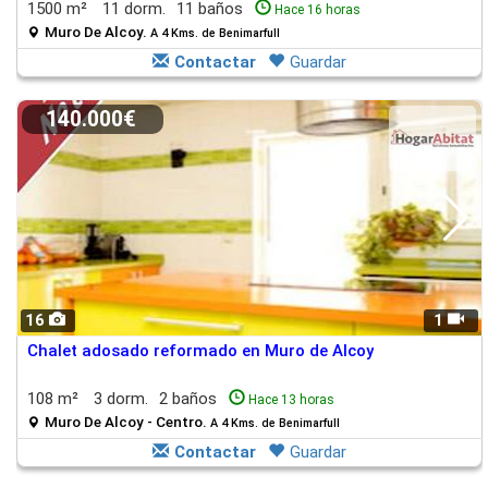
1500 m²
11 dorm.
11 baños
Hace 16 horas
Muro De Alcoy.
A 4 Kms. de Benimarfull
Contactar
Guardar
140.000€
16
1
Chalet adosado reformado en Muro de Alcoy
108 m²
3 dorm.
2 baños
Hace 13 horas
Muro De Alcoy - Centro.
A 4 Kms. de Benimarfull
Contactar
Guardar