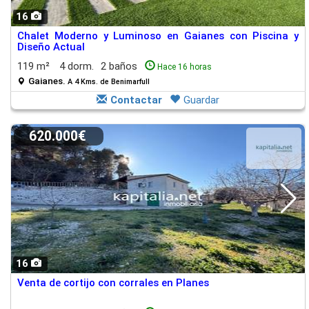
16
Chalet Moderno y Luminoso en Gaianes con Piscina y
Diseño Actual
119 m²
4 dorm.
2 baños
Hace 16 horas
Gaianes.
A 4 Kms. de Benimarfull
Contactar
Guardar
620.000€
16
Venta de cortijo con corrales en Planes