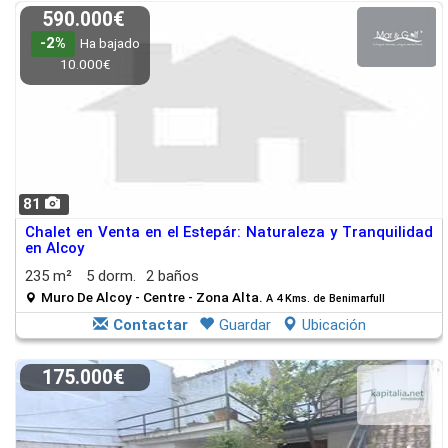
590.000€
-2%
Ha bajado
10.000€
81
Chalet en Venta en el Estepár: Naturaleza y Tranquilidad
en Alcoy
235 m²
5 dorm.
2 baños
Muro De Alcoy - Centre - Zona Alta.
A 4 Kms. de Benimarfull
Contactar
Guardar
Ubicación
175.000€