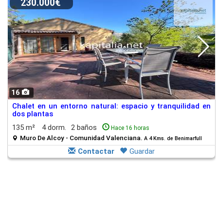
230.000€
16
Chalet en un entorno natural: espacio y tranquilidad en
dos plantas
135 m²
4 dorm.
2 baños
Hace 16 horas
Muro De Alcoy - Comunidad Valenciana.
A 4 Kms. de Benimarfull
Contactar
Guardar