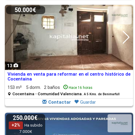
50.000€
13
Vivienda en venta para reformar en el centro histórico de
Cocentaina
153 m²
5 dorm.
2 baños
Hace 16 horas
Cocentaina - Comunidad Valenciana.
A 5 Kms. de Benimarfull
Contactar
Guardar
250.000€
+2%
Ha subido
7.000€