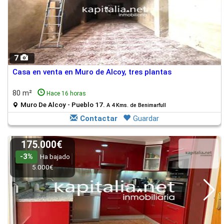
7
Casa en venta en Muro de Alcoy, tres plantas
80 m²
Hace 16 horas
Muro De Alcoy - Pueblo 17.
A 4 Kms. de Benimarfull
Contactar
Guardar
175.000€
-3%
Ha bajado
5.000€