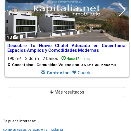
13
Descubre Tu Nuevo Chalet Adosado en Cocentaina:
Espacios Amplios y Comodidades Modernas
190 m²
3 dorm.
2 baños
Hace 16 horas
Cocentaina - Comunidad Valenciana.
A 5 Kms. de Benimarfull
Contactar
Guardar
Más resultados
Te puede interesar:
comprar casas baratas en almudaina