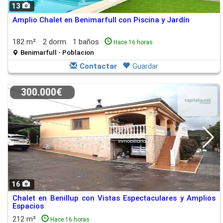
13
Amplio Chalet en Benimarfull con Piscina y Jardín
182 m²
2 dorm.
1 baños
Hace 16 horas
Benimarfull - Poblacion
Contactar
Guardar
300.000€
16
Chalet en Benillup con Vistas Espectaculares y Amplios
Espacios
212 m²
Hace 16 horas