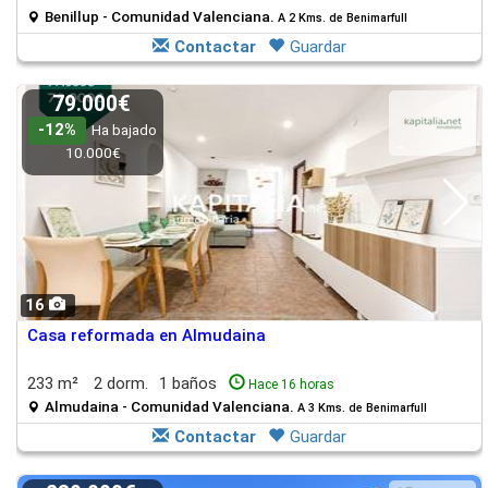
Benillup - Comunidad Valenciana.
A 2 Kms. de Benimarfull
Contactar
Guardar
79.000€
-12%
Ha bajado
10.000€
16
Casa reformada en Almudaina
233 m²
2 dorm.
1 baños
Hace 16 horas
Almudaina - Comunidad Valenciana.
A 3 Kms. de Benimarfull
Contactar
Guardar