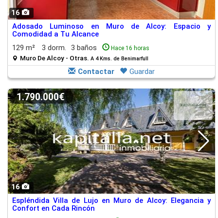
16
Adosado Luminoso en Muro de Alcoy: Espacio y
Comodidad a Tu Alcance
129 m²
3 dorm.
3 baños
Hace 16 horas
Muro De Alcoy - Otras.
A 4 Kms. de Benimarfull
Contactar
Guardar
1.790.000€
16
Espléndida Villa de Lujo en Muro de Alcoy: Elegancia y
Confort en Cada Rincón