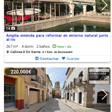
14
Amplia vivienda para reformar en entorno natural junto
al río
267 m²
4 dorm.
2 baños
Hace 1 día
Callosa D´En Sarria.
A 7 Kms. de Benimantell
Contactar
Guardar
220.000€