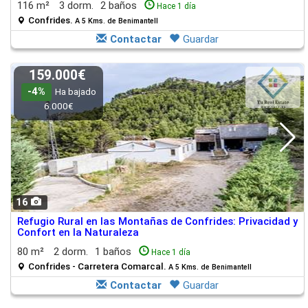
116 m²
3 dorm.
2 baños
Hace 1 día
Confrides.
A 5 Kms. de Benimantell
Contactar
Guardar
159.000€
-4%
Ha bajado
6.000€
16
Refugio Rural en las Montañas de Confrides: Privacidad y
Confort en la Naturaleza
80 m²
2 dorm.
1 baños
Hace 1 día
Confrides - Carretera Comarcal.
A 5 Kms. de Benimantell
Contactar
Guardar