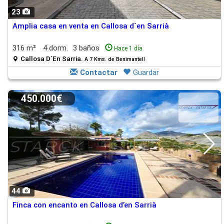
23
Amplia casa en venta en Callosa d´en Sarrià
316 m²
4 dorm.
3 baños
Hace 1 día
Callosa D´En Sarria.
A 7 Kms. de Benimantell
Contactar
Guardar
450.000€
44
Finca con encanto en Callosa d’en Sarrià