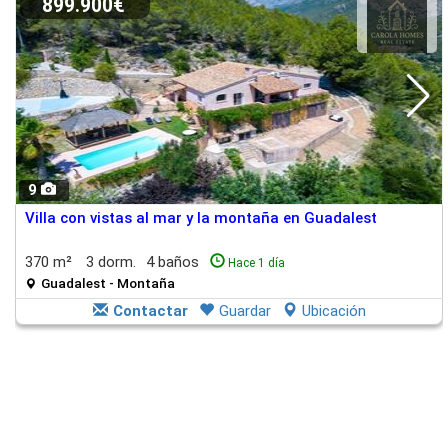
899.900€
9
Villa con vistas al mar y la montaña en Guadalest
370 m²
3 dorm.
4 baños
Hace 1 día
Guadalest - Montaña
Contactar
Guardar
Ubicación