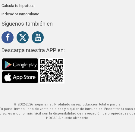
Calcula tu hipoteca
Indicador Inmobiliario
Síguenos también en
Descarga nuestra APP en:
© 2002-2026 hogaria.net, Prohibido su reproducción total o parcial
 alquiler de inmuebles. Encontrar tu casa o
piso, es mucho más fácil con la disponibilidad de navegación de propiedades qu
HOGARIA puede ofrecerle.