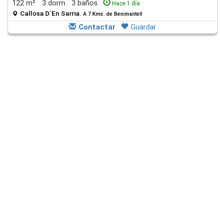
122 m²
3 dorm.
3 baños
Hace 1 día
Callosa D´En Sarria.
A 7 Kms. de Benimantell
Contactar
Guardar