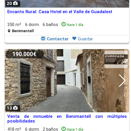
20
Encanto Rural: Casa Hotel en el Valle de Guadalest
350 m²
6 dorm.
6 baños
Hace 1 día
Benimantell
Contactar
Guardar
190.000€
13
Venta de inmueble en Benimantell con múltiples
posibilidades
418 m²
6 dorm.
2 baños
Hace 1 día