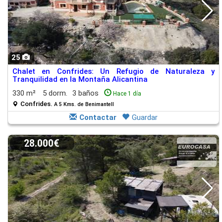
25
Chalet en Confrides: Un Refugio de Naturaleza y
Tranquilidad en la Montaña Alicantina
330 m²
5 dorm.
3 baños
Hace 1 día
Confrides.
A 5 Kms. de Benimantell
Contactar
Guardar
28.000€