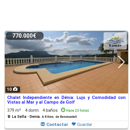
770.000€
10
Chalet Independiente en Dénia: Lujo y Comodidad con
Vistas al Mar y al Campo de Golf
379 m²
4 dorm.
4 baños
Hace 23 horas
La Sella - Denia.
A 8 Kms. de Benimantell
Contactar
Guardar