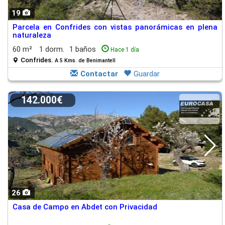
19
Parcela en Confrides con vistas panorámicas en plena
naturaleza
60 m²
1 dorm.
1 baños
Hace 1 día
Confrides.
A 5 Kms. de Benimantell
Contactar
Guardar
142.000€
26
Casa de Campo en Abdet con Privacidad