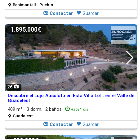
Benimantell - Pueblo
Contactar
Guardar
1.895.000€
26
Descubre el Lujo Absoluto en Esta Villa Loft en el Valle de
Guadelest
409 m²
3 dorm.
2 baños
Hace 1 día
Guadalest
Contactar
Guardar