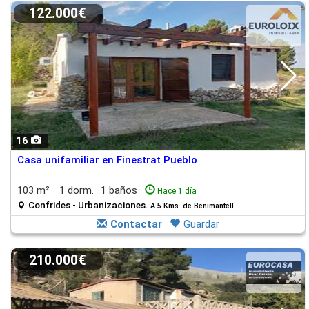
122.000€
16
Casa unifamiliar en Finestrat Pueblo
103 m²
1 dorm.
1 baños
Hace 1 día
Confrides - Urbanizaciones.
A 5 Kms. de Benimantell
Contactar
Guardar
210.000€