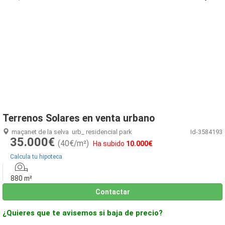
1
/
38
Terrenos Solares en venta urbano
maçanet de la selva
urb_ residencial park
Id-3584193
35.000€
(40€/m²)
Ha subido
10.000€
Calcula tu hipoteca
880 m²
Contactar
¿Quieres que te avisemos si baja de precio?