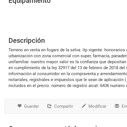
Equipamiento
Descripción
terreno en venta en fogars de la selva. itp vigente. honorarios de intermediación incluidos en el precio. parc princeps i, calle principal,
urbanización con zona comercial con super, farmacia, panadería
unifamiliar. nuestro mayor valor es la confianza que depositan
en cumplimiento de la ley 32917 del 13 de febrero de 2018 del 
información al consumidor en la compraventa y arrendamiento d
notariales, registrales e impuestos que le sean de aplicación (
incluidos en el precio. número de registro aicat: 6436 numero 
Guardar
Compartir
Modificar
Env