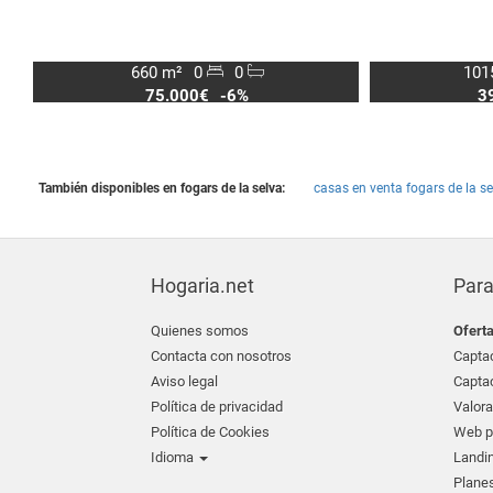
660 m²
0
0
101
75.000€
-6%
3
También disponibles en fogars de la selva:
casas en venta fogars de la se
Hogaria.net
Para
Quienes somos
Ofert
Contacta con nosotros
Captac
Aviso legal
Captac
Política de privacidad
Valora
Política de Cookies
Web pr
Idioma
Landin
Planes