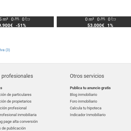
5 m²
0
0
0 m²
0
0
9.900€
-51%
53.000€
1%
lva (3)
 profesionales
Otros servicios
as
Publica tu anuncio gratis
ión de particulares
Blog inmobiliario
ión de propietarios
Foro inmobiliario
ción profesional
Calcula tu hipoteca
ofesional inmobiliaria
Indicador Inmobiliario
g page alta conversión
 de publicación