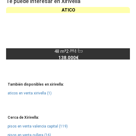
Te puede interesar en Xirivella
ATICO
48 m²
2
1
138.000€
También disponibles en xirivella:
aticos en venta xirivella (1)
Cerca de Xirivella:
pisos en venta valencia capital (119)
pisos en venta cullera (16)