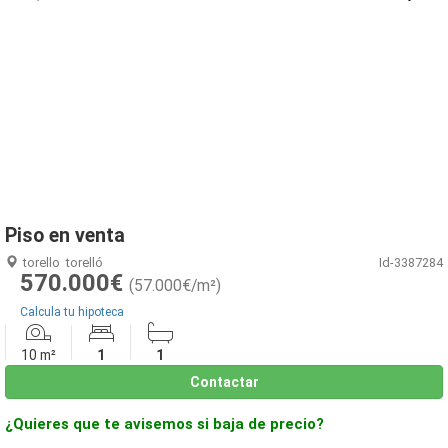
1
/
4
Piso en venta
torello
torelló
Id-3387284
570.000€
(57.000€/m²)
Calcula tu hipoteca
10 m²
1
1
Contactar
¿Quieres que te avisemos si baja de precio?