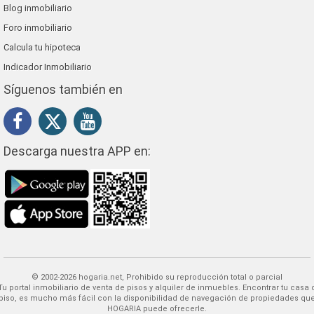
Blog inmobiliario
Foro inmobiliario
Calcula tu hipoteca
Indicador Inmobiliario
Síguenos también en
Descarga nuestra APP en:
© 2002-2026 hogaria.net, Prohibido su reproducción total o parcial
 alquiler de inmuebles. Encontrar tu casa o
piso, es mucho más fácil con la disponibilidad de navegación de propiedades qu
HOGARIA puede ofrecerle.