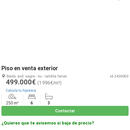
1
/
30
Piso en venta exterior
lleida
avd. segre - riu - rambla farran
Id-3436903
499.000€
(1.996€/m²)
Calcula tu hipoteca
250 m²
6
3
Contactar
¿Quieres que te avisemos si baja de precio?