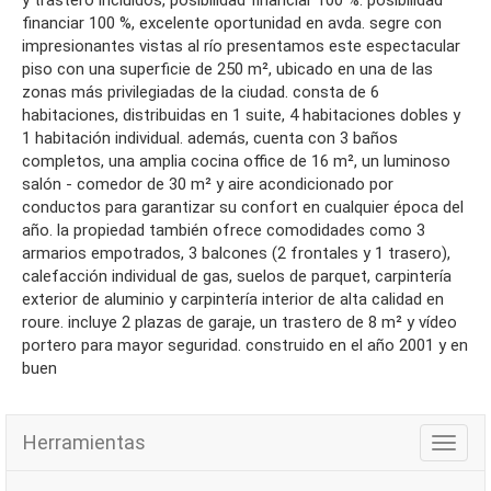
y trastero incluidos, posibilidad financiar 100 %. posibilidad
financiar 100 %, excelente oportunidad en avda. segre con
impresionantes vistas al río presentamos este espectacular
piso con una superficie de 250 m², ubicado en una de las
zonas más privilegiadas de la ciudad. consta de 6
habitaciones, distribuidas en 1 suite, 4 habitaciones dobles y
1 habitación individual. además, cuenta con 3 baños
completos, una amplia cocina office de 16 m², un luminoso
salón - comedor de 30 m² y aire acondicionado por
conductos para garantizar su confort en cualquier época del
año. la propiedad también ofrece comodidades como 3
armarios empotrados, 3 balcones (2 frontales y 1 trasero),
calefacción individual de gas, suelos de parquet, carpintería
exterior de aluminio y carpintería interior de alta calidad en
roure. incluye 2 plazas de garaje, un trastero de 8 m² y vídeo
portero para mayor seguridad. construido en el año 2001 y en
buen
Herramientas
Herra