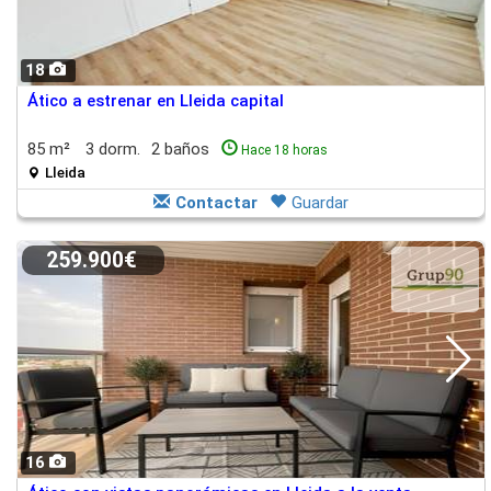
18
Ático a estrenar en Lleida capital
85 m²
3 dorm.
2 baños
Hace 18 horas
Lleida
Contactar
Guardar
259.900€
16