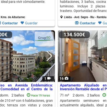
 ideal para vivir cómodamente.
habitaciones, 3 baños, cocina
luminoso. Incluye 2 plazas
trastero. Oportunidad de financ
 Kms. de Albatarrec
Lleida - Avd. Segre - Riu - Rambla
Contactar
Guardar
Contactar
Gu
000€
134.500€
1
16
iso en Avenida Emblemática:
Apartamento Alquilado en
 Comodidad en el Centro de la
Inversión Rentable desde el P
 dorm.
2 baños
71 m²
2 dorm.
2 baños
Hace 19 horas
 de 210 m² con 6 habitaciones, gran
Apartamento seminuevo en
dor, terraza con vistas y cocina
actualmente alquilado, ideal p