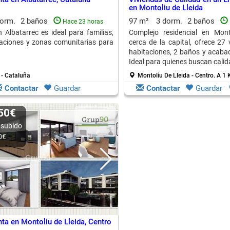
en Montoliu de Lleida
dorm.
2 baños
97 m²
3 dorm.
2 baños
Hace 23 horas
n Albatarrec es ideal para familias,
Complejo residencial en Mont
aciones y zonas comunitarias para
cerca de la capital, ofrece 27
habitaciones, 2 baños y acabad
Ideal para quienes buscan calid
 - Cataluña
Montoliu De Lleida - Centro.
A 1 
Contactar
Guardar
Contactar
Guardar
750€
 subido
0€
ta en Montoliu de Lleida, Centro