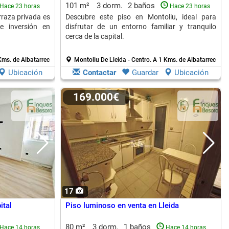
101 m²
3 dorm.
2 baños
Hace 23 horas
Hace 23 horas
rraza privada es
Descubre este piso en Montoliu, ideal para
e inversión en
disfrutar de un entorno familiar y tranquilo
cerca de la capital.
Kms. de Albatarrec
Montoliu De Lleida - Centro.
A 1 Kms. de Albatarrec
Ubicación
Contactar
Guardar
Ubicación
169.000€
17
ital
Piso luminoso en venta en Lleida
80 m²
3 dorm.
1 baños
Hace 14 horas
Hace 14 horas