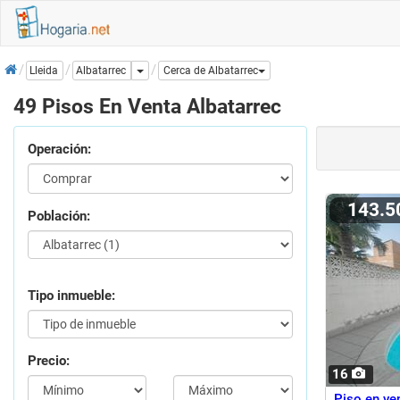
Inicio
Dropdown
Albatarrec
Lleida
Cerca de Albatarrec
49 Pisos En Venta Albatarrec
Operación:
143.
Población:
Tipo inmueble:
Precio:
16
Piso en ven