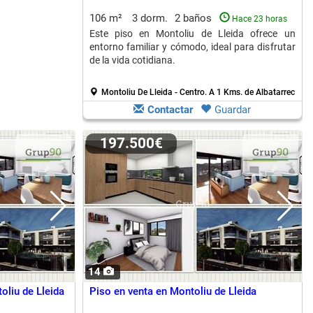
106 m²
3 dorm.
2 baños
Hace 23 horas
Este piso en Montoliu de Lleida ofrece un
entorno familiar y cómodo, ideal para disfrutar
de la vida cotidiana.
Montoliu De Lleida - Centro.
A 1 Kms. de Albatarrec
Contactar
Guardar
197.500€
14
oliu de Lleida
Piso en venta en Montoliu de Lleida