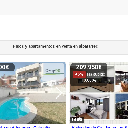
Pisos y apartamentos en venta
en albatarrec
500€
209.950€
+5%
Ha subido
10.000€
14
ta en Albatarrec, Cataluña
Viviendas de Calidad en un E