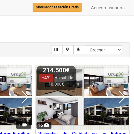
Simulador Tasación Gratis
Acceso usuarios
214.500€
+4%
Ha subido
10.000€
1
16
ntorno Familiar
Viviendas de Calidad en un Entorno