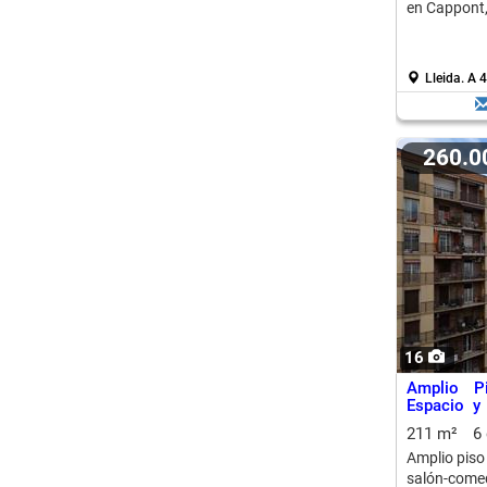
en Cappont,
Lleida.
A 4
260.
16
Amplio P
Espacio y
Ciudad
211 m²
6
Amplio piso
salón-come