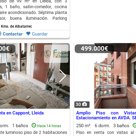
piso de 99 m² en Lleida, con 3
es, 1 baño, salón-comedor, cocina
aire acondicionado. Séptima planta
or, buena iluminación. Parking
 Kms. de Albatarrec
Contactar
Guardar
000€
499.000€
30
nta en Cappont, Lleida
Amplio Piso con Vist
Estacionamiento en AVDA. 
dorm.
1 baños
250 m²
6 dorm.
3 baños
Hace 14 horas
te luminoso piso de 2 habitaciones
Piso en venta con vistas al 