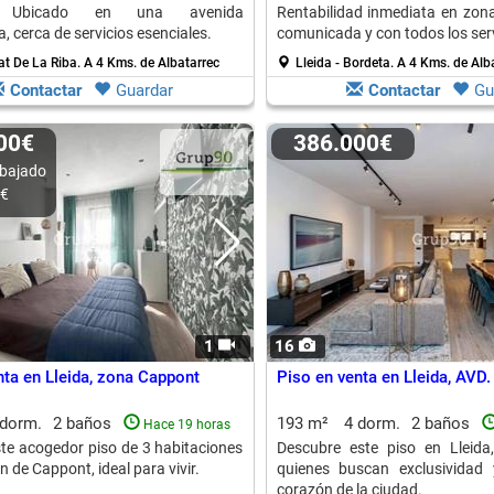
. Ubicado en una avenida
Rentabilidad inmediata en zona
 cerca de servicios esenciales.
comunicada y con todos los ser
Oportunidad segura.
rat De La Riba.
A 4 Kms. de Albatarrec
Lleida - Bordeta.
A 4 Kms. de Alb
Contactar
Guardar
Contactar
Gu
500€
386.000€
bajado
0€
1
16
nta en Lleida, zona Cappont
Piso en venta en Lleida, AVD.
 dorm.
2 baños
193 m²
4 dorm.
2 baños
Hace 19 horas
te acogedor piso de 3 habitaciones
Descubre este piso en Lleida
n de Cappont, ideal para vivir.
quienes buscan exclusividad 
corazón de la ciudad.