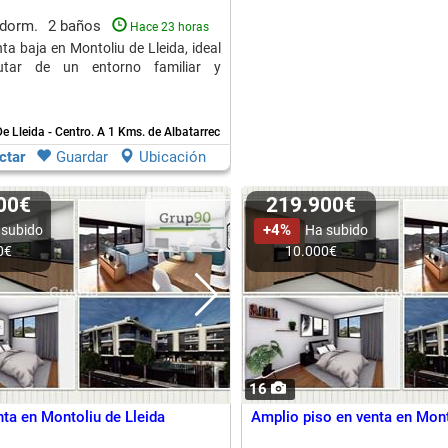
 dorm.
2 baños
Hace 23 horas
ta baja en Montoliu de Lleida, ideal
rutar de un entorno familiar y
e Lleida - Centro.
A 1 Kms. de Albatarrec
ctar
Guardar
Ubicación
500€
219.900€
+4%
 subido
Ha subido
0€
10.000€
16
nta en Montoliu de Lleida
Amplio piso en venta en Mont