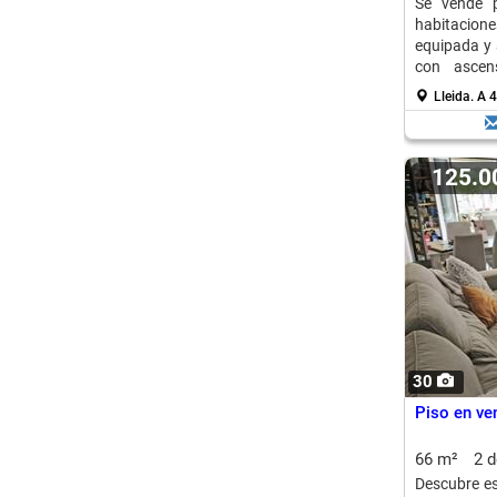
Se vende 
habitacion
equipada y 
con ascens
opcional.
Lleida.
A 4
125.
30
Piso en ve
66 m²
2 
Descubre es