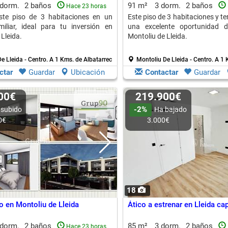
 dorm.
2 baños
91 m²
3 dorm.
2 baños
Hace 23 horas
ste piso de 3 habitaciones en un
Este piso de 3 habitaciones y te
iliar, ideal para tu inversión en
una excelente oportunidad d
Lleida.
Montoliu de Lleida.
e Lleida - Centro.
A 1 Kms. de Albatarrec
Montoliu De Lleida - Centro.
A 1 
ctar
Guardar
Ubicación
Contactar
Guardar
500€
219.900€
-2%
 subido
Ha bajado
0€
3.000€
18
o en Montoliu de Lleida
Ático a estrenar en Lleida cap
 dorm.
2 baños
85 m²
3 dorm.
2 baños
Hace 23 horas