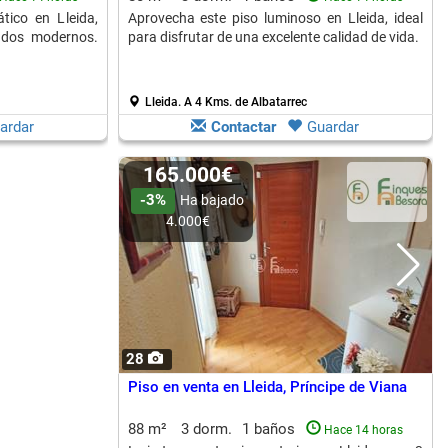
tico en Lleida,
Aprovecha este piso luminoso en Lleida, ideal
ados modernos.
para disfrutar de una excelente calidad de vida.
Lleida.
A 4 Kms. de Albatarrec
ardar
Contactar
Guardar
165.000€
-3%
Ha bajado
4.000€
28
Piso en venta en Lleida, Príncipe de Viana
88 m²
3 dorm.
1 baños
Hace 14 horas