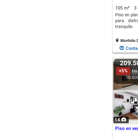
105 m²
3
Piso en plan
para disf
tranquilo.
Montoliu D
Conta
209.
+5%
Ha
10.00
14
Piso en ve