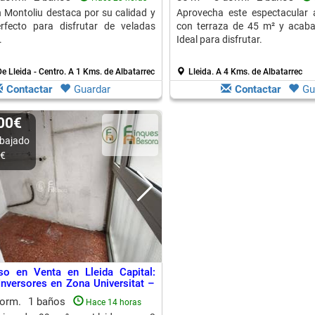
n Montoliu destaca por su calidad y
Aprovecha este espectacular á
erfecto para disfrutar de veladas
con terraza de 45 m² y acab
.
Ideal para disfrutar.
e Lleida - Centro.
A 1 Kms. de Albatarrec
Lleida.
A 4 Kms. de Albatarrec
Contactar
Guardar
Contactar
Gu
000€
bajado
0€
so en Venta en Lleida Capital:
 Inversores en Zona Universitat –
– Roca Labrador
dorm.
1 baños
Hace 14 horas