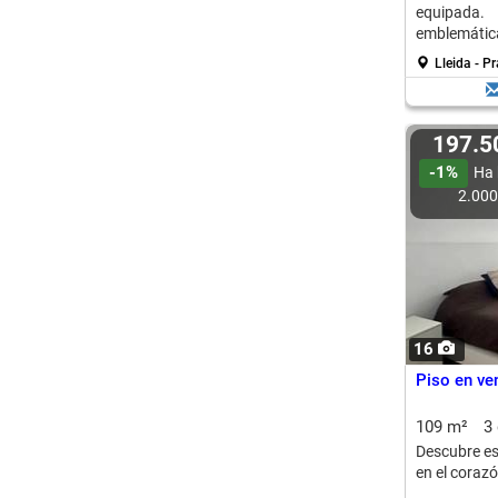
equipada
emblemática,
Lleida - P
197.
-1%
Ha 
2.00
16
Piso en ve
109 m²
3
Descubre es
en el corazó