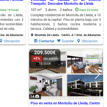
Tranquilo: Descubre Montoliu de Lleida
107 m²
3 dorm.
2 baños
Hace 19 horas
Hace 23 horas
oliu de Lleida,
Complejo residencial en Montoliu de Lleida, a 10
 viviendas con 3
minutos de la capital. Piso en planta baja con 3
os sostenibles.
habitaciones, 2 baños, cocina moderna y
ad de vida.
terraza. Calidad y sostenibilidad.
Kms. de Albatarrec
Montoliu De Lleida - Centro.
A 1 Kms. de Albatarrec
Ubicación
Contactar
Guardar
Ubicación
209.500€
+5%
Ha subido
10.000€
14
Piso en venta en Montoliu de Lleida, Centro