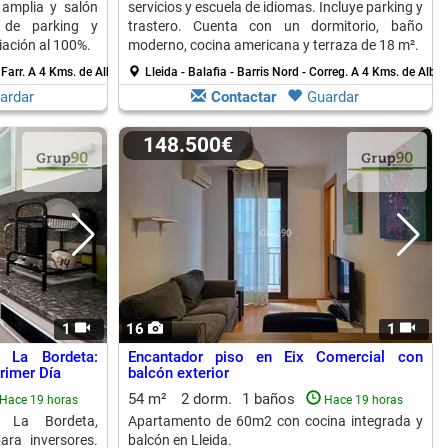
 amplia y salón
servicios y escuela de idiomas. Incluye parking y
 de parking y
trastero. Cuenta con un dormitorio, baño
iación al 100%.
moderno, cocina americana y terraza de 18 m².
 Farr.
A 4 Kms. de Albatarrec
Lleida - Balafia - Barris Nord - Correg.
A 4 Kms. de Albat
ardar
Contactar
Guardar
148.500€
1
16
1
 La Bordeta:
Encantador piso en Eix Comercial con
rimer Día
balcón exterior
54 m²
2 dorm.
1 baños
Hace 19 horas
Hace 19 horas
 La Bordeta,
Apartamento de 60m2 con cocina integrada y
ara inversores.
balcón en Lleida.