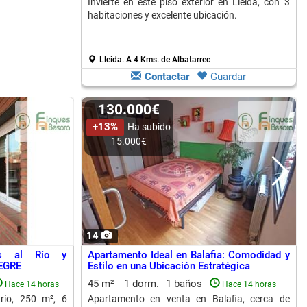
Invierte en este piso exterior en Lleida, con 3
habitaciones y excelente ubicación.
Lleida.
A 4 Kms. de Albatarrec
Contactar
Guardar
130.000€
+13%
Ha subido
15.000€
14
as al Río y
Apartamento Ideal en Balafia: Comodidad y
SEGRE
Estilo en una Ubicación Estratégica
45 m²
1 dorm.
1 baños
Hace 14 horas
Hace 14 horas
río, 250 m², 6
Apartamento en venta en Balafia, cerca de