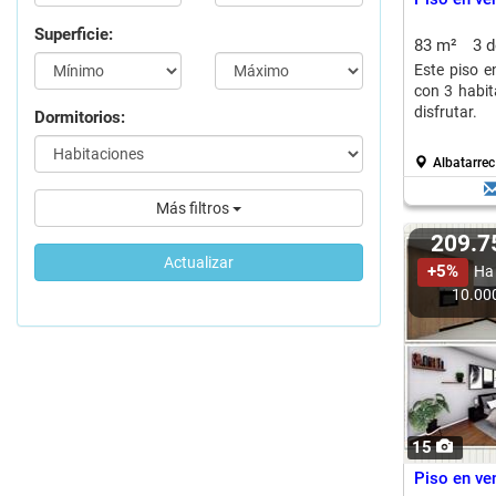
Superficie:
83 m²
3 
Este piso e
con 3 habit
disfrutar.
Dormitorios:
Albatarrec
Más filtros
209.
Actualizar
+5%
Ha
10.00
15
Piso en ven