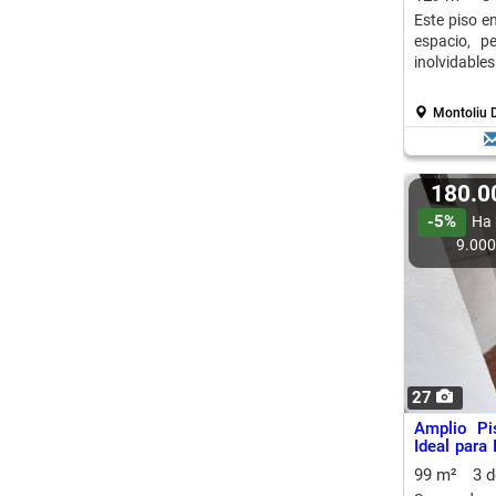
Este piso e
espacio, p
inolvidables
Montoliu D
180.
-5%
Ha 
9.00
27
Amplio Pi
Ideal para
Episcopal 
99 m²
3 