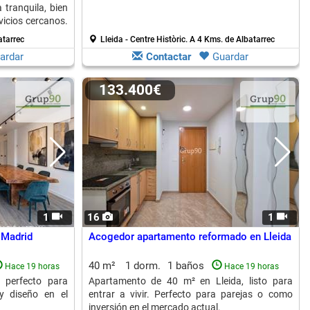
 tranquila, bien
vicios cercanos.
atarrec
Lleida - Centre Històric.
A 4 Kms. de Albatarrec
ardar
Contactar
Guardar
133.400€
1
16
1
 Madrid
Acogedor apartamento reformado en Lleida
40 m²
1 dorm.
1 baños
Hace 19 horas
Hace 19 horas
, perfecto para
Apartamento de 40 m² en Lleida, listo para
y diseño en el
entrar a vivir. Perfecto para parejas o como
inversión en el mercado actual.