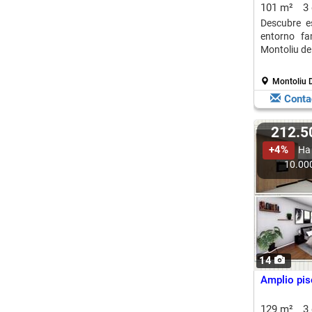
101 m²
3
Descubre e
entorno fam
Montoliu de 
Montoliu D
Conta
212.
+4%
Ha
10.00
14
Amplio pis
129 m²
3