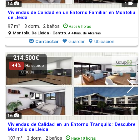
14
1
Viviendas de Calidad en un Entorno Familiar en Montoliu
de Lleida
97 m²
3 dorm.
2 baños
Hace 6 horas
Montoliu De Lleida - Centro.
A 4 Kms. de Alcarras
Contactar
Guardar
Ubicación
214.500€
+4%
Ha subido
10.000€
16
Viviendas de Calidad en un Entorno Tranquilo: Descubre
Montoliu de Lleida
107 m²
3 dorm.
2 baños
Hace 10 horas