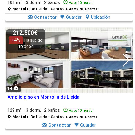
101 m²
3 dorm.
2 baños
Hace 10 horas
Montoliu De Lleida - Centro.
A 4 Kms. de Alcarras
Contactar
Guardar
Ubicación
212.500€
+4%
Ha subido
10.000€
14
Amplio piso en Montoliu de Lleida
129 m²
3 dorm.
2 baños
Hace 10 horas
Montoliu De Lleida - Centro.
A 4 Kms. de Alcarras
Contactar
Guardar