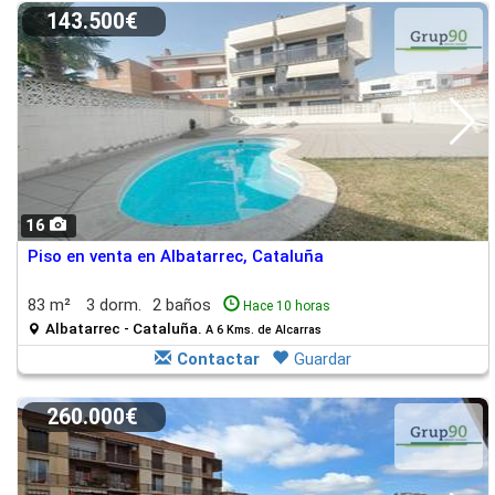
143.500€
16
Piso en venta en Albatarrec, Cataluña
83 m²
3 dorm.
2 baños
Hace 10 horas
Albatarrec - Cataluña.
A 6 Kms. de Alcarras
Contactar
Guardar
260.000€