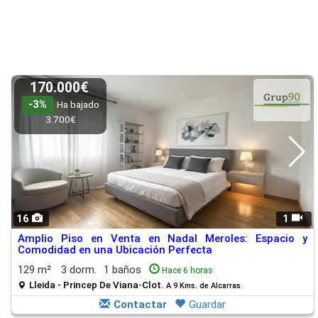
170.000€
-3%
Ha bajado
3.700€
16
1
Amplio Piso en Venta en Nadal Meroles: Espacio y
Comodidad en una Ubicación Perfecta
129 m²
3 dorm.
1 baños
Hace 6 horas
Lleida - Princep De Viana-Clot.
A 9 Kms. de Alcarras
Contactar
Guardar