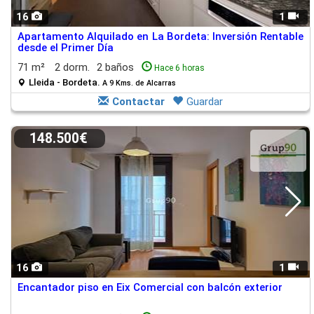
16
1
Apartamento Alquilado en La Bordeta: Inversión Rentable
desde el Primer Día
71 m²
2 dorm.
2 baños
Hace 6 horas
Lleida - Bordeta.
A 9 Kms. de Alcarras
Contactar
Guardar
148.500€
16
1
Encantador piso en Eix Comercial con balcón exterior