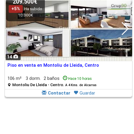
209.500€
+5%
Ha subido
10.000€
14
Piso en venta en Montoliu de Lleida, Centro
106 m²
3 dorm.
2 baños
Hace 10 horas
Montoliu De Lleida - Centro.
A 4 Kms. de Alcarras
Contactar
Guardar