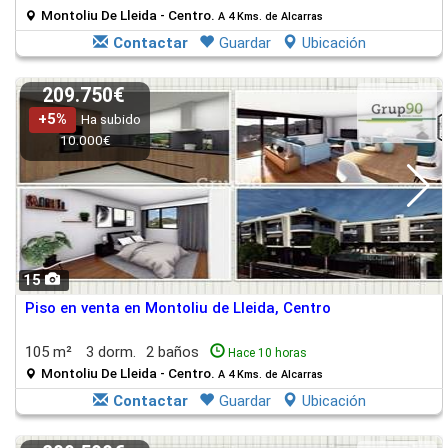
Montoliu De Lleida - Centro.
A 4 Kms. de Alcarras
Contactar
Guardar
Ubicación
209.750€
+5%
Ha subido
10.000€
15
Piso en venta en Montoliu de Lleida, Centro
105 m²
3 dorm.
2 baños
Hace 10 horas
Montoliu De Lleida - Centro.
A 4 Kms. de Alcarras
Contactar
Guardar
Ubicación