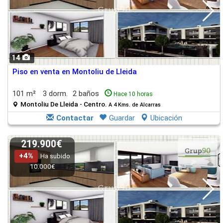
14
Piso en venta en Montoliu de Lleida
101 m²
3 dorm.
2 baños
Hace 10 horas
Montoliu De Lleida - Centro.
A 4 Kms. de Alcarras
Contactar
Guardar
Ubicación
219.900€
+4%
Ha subido
10.000€