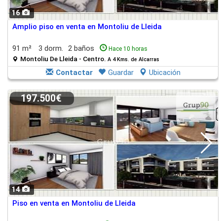
16
Amplio piso en venta en Montoliu de Lleida
91 m²
3 dorm.
2 baños
Hace 10 horas
Montoliu De Lleida - Centro.
A 4 Kms. de Alcarras
Contactar
Guardar
Ubicación
197.500€
14
Piso en venta en Montoliu de Lleida