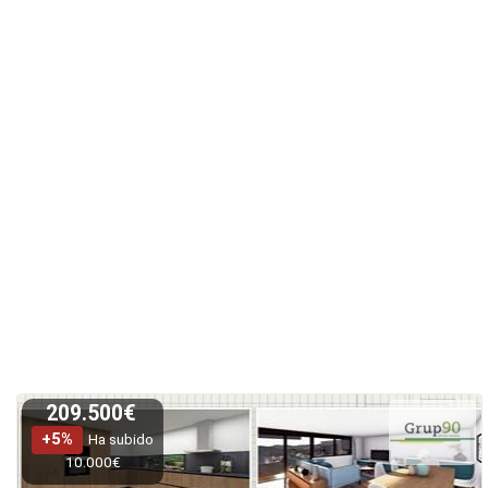
209.500€
+5%
Ha subido
10.000€