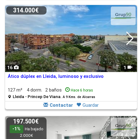
314.000€
16
1
Ático dúplex en Lleida, luminoso y exclusivo
127 m²
4 dorm.
2 baños
Hace 6 horas
Lleida - Princep De Viana.
A 9 Kms. de Alcarras
Contactar
Guardar
197.500€
-1%
Ha bajado
2.000€