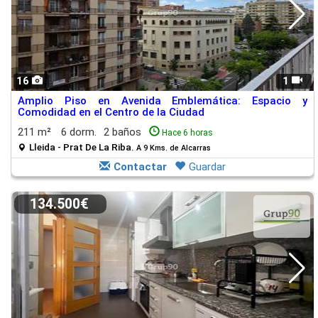
16
1
Amplio Piso en Avenida Emblemática: Espacio y
Comodidad en el Centro de la Ciudad
211 m²
6 dorm.
2 baños
Hace 6 horas
Lleida - Prat De La Riba.
A 9 Kms. de Alcarras
Contactar
Guardar
134.500€