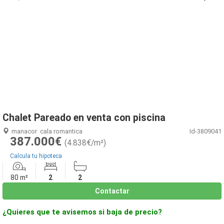
1
/
14
Chalet Pareado en venta con piscina
manacor
cala romantica
Id-3809041
387.000€
(4.838€/m²)
Calcula tu hipoteca
80 m²
2
2
Contactar
¿Quieres que te avisemos si baja de precio?