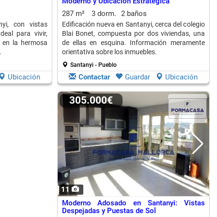
Moderno y Ubicación Estratégica
287 m²
3 dorm.
2 baños
i, con vistas
Edificación nueva en Santanyi, cerca del colegio
eal para vivir,
Blai Bonet, compuesta por dos viviendas, una
o en la hermosa
de ellas en esquina. Información meramente
.
orientativa sobre los inmuebles.
Santanyi - Pueblo
Ubicación
Contactar
Guardar
Ubicación
305.000€
11
Moderno Adosado en Santanyi: Vistas
Despejadas y Puestas de Sol