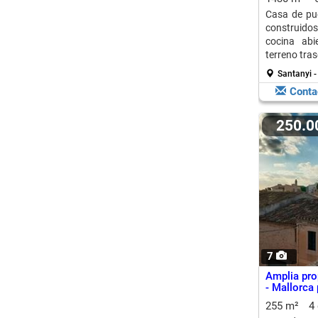
Casa de pu
construido
cocina abi
terreno tra
Santanyi -
Conta
250.
7
Amplia pro
- Mallorca 
255 m²
4