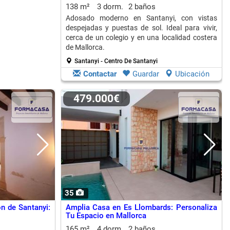
138 m²
3 dorm.
2 baños
Adosado moderno en Santanyi, con vistas
despejadas y puestas de sol. Ideal para vivir,
cerca de un colegio y en una localidad costera
de Mallorca.
Santanyi - Centro De Santanyi
Contactar
Guardar
Ubicación
479.000€
35
n de Santanyi:
Amplia Casa en Es Llombards: Personaliza
Tu Espacio en Mallorca
165 m²
4 dorm.
2 baños