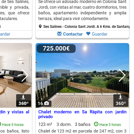
 de Ses Salines,
Se ofrece un adosado moderno en Colonia Sant
ible y privada,
Jordi, con vistas al mar, cuatro dormitorios, tres
es, que ofrece
baños, apartamento independiente y amplia
taculares.
terraza, ideal para vivir cómodamente.
i
Ses Salines - Colonia Sant Jordi.
A 6 Kms. de Santanyi
ardar
Contactar
Guardar
725.000€
360º
1
16
360º
ín y vistas al
Chalet moderno en Sa Ràpita con jardín
privado
123 m²
3 dorm.
3 baños
Hace 5 horas
Hace 5 horas
os baños, listo
Chalet de 123 m2 en parcela de 247 m2, con 3