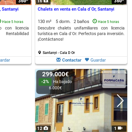
360º
1
16
360º
1
, Santanyi
Chalets en venta en Cala d´Or, Santanyi
130 m²
5 dorm.
2 baños
Hace 5 horas
Hace 5 horas
o con licencia
Descubre chalets unifamiliares con licencia
Rentabilidad
turística en Cala d´Or. Perfectos para inversión.
¡Contáctanos!
Santanyi - Cala D Or
ardar
Contactar
Guardar
299.000€
-2%
Ha bajado
6.000€
12
1