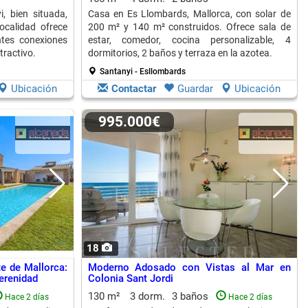
, bien situada,
Casa en Es Llombards, Mallorca, con solar de
localidad ofrece
200 m² y 140 m² construidos. Ofrece sala de
ntes conexiones
estar, comedor, cocina personalizable, 4
tractivo.
dormitorios, 2 baños y terraza en la azotea.
Santanyi - Esllombards
Ubicación
Contactar
Guardar
Ubicación
995.000€
18
te de Mallorca:
Moderno Adosado con Vistas al Mar en
erenidad
Colonia Sant Jordi
130 m²
3 dorm.
3 baños
Hace 2 días
Hace 2 días