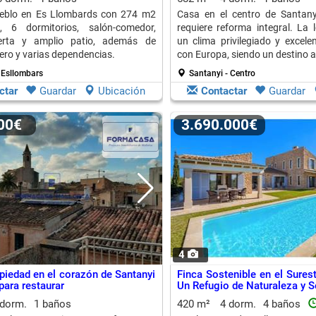
eblo en Es Llombards con 274 m2
Casa en el centro de Santanyi
s, 6 dormitorios, salón-comedor,
requiere reforma integral. La 
erta y amplio patio, además de
un clima privilegiado y excele
sero y varias dependencias.
con Europa, siendo un destino a
 Esllombars
Santanyi - Centro
ctar
Guardar
Ubicación
Contactar
Guardar
000€
3.690.000€
4
piedad en el corazón de Santanyi
Finca Sostenible en el Sures
para restaurar
Un Refugio de Naturaleza y S
 dorm.
1 baños
420 m²
4 dorm.
4 baños