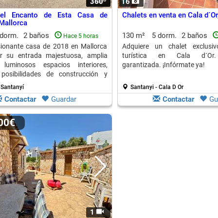
360º
1
16
 el Encanto de Esta Casa de
Chalets en venta en Cala d´Or
Mallorca
 dorm.
2 baños
130 m²
5 dorm.
2 baños
Hace 5 horas
sionante casa de 2018 en Mallorca
Adquiere un chalet exclusiv
r su entrada majestuosa, amplia
turística en Cala d´Or. 
luminosos espacios interiores,
garantizada. ¡Infórmate ya!
 posibilidades de construcción y
 Santanyí
Santanyi - Cala D Or
Contactar
Guardar
Contactar
Gu
000€
1