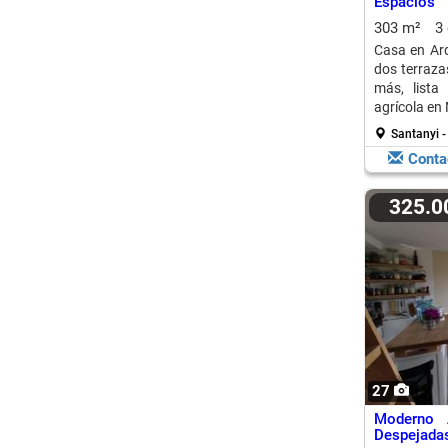
Espacios 
Expansión
303 m²
3
Casa en Arq
dos terrazas
más, lista
agrícola en 
Santanyi -
Conta
325.
27
Moderno 
Despejadas