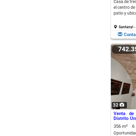
Casa de tre
el centro d
patio y ubic
Santanyi -
Conta
742.
32
Venta de 
Distrito Ún
356 m²
6
Oportunidad