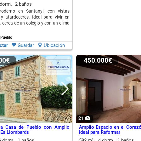
 dorm.
2 baños
oderno en Santanyi, con vistas
y atardeceres. Ideal para vivir en
, cerca de un colegio y con un clima
.
 Pueblo
ctar
Guardar
Ubicación
000€
450.000€
21
ra Casa de Pueblo con Amplio
Amplio Espacio en el Corazó
 Es Llombards
Ideal para Reformar
6 dorm.
1 baños
582 m²
4 dorm.
1 baños