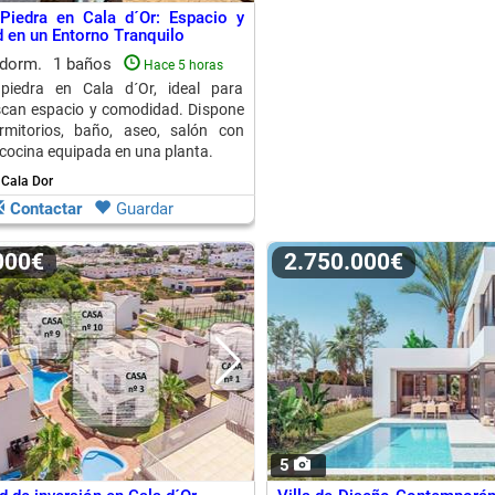
Piedra en Cala d´Or: Espacio y
en un Entorno Tranquilo
 dorm.
1 baños
Hace 5 horas
piedra en Cala d´Or, ideal para
scan espacio y comodidad. Dispone
mitorios, baño, aseo, salón con
cocina equipada en una planta.
 Cala Dor
Contactar
Guardar
.000€
2.750.000€
5