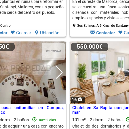
s plantas en ruinas para reformar en
En el sureste de Mallorca, cerca
e Santanyi, Mallorca, con un pequeño
se encuentra una finca sosten
ada cerca del centro del pueblo.
diseñada con materiales nobl
amplios espacios y vistas espec
 Centro
Ses Salines.
A 6 Kms. de Santany
ctar
Guardar
Ubicación
Contactar
Gu
350€
550.000€
16
casa unifamiliar en Campos,
Chalet en Sa Ràpita con jard
ico
mar
 dorm.
2 baños
101 m²
2 dorm.
2 baños
Hace 2 días
 de adquirir una casa con encanto
Chalet de dos dormitorios y d