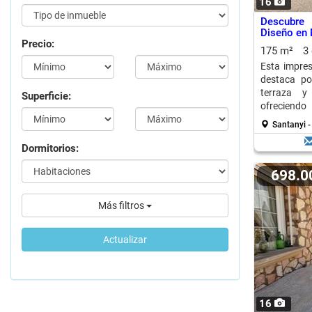
16
Descubre
Diseño en 
Precio:
175 m²
3
Esta impre
destaca po
terraza y 
Superficie:
ofreciendo
ampliación.
Santanyi -
Dormitorios:
698.
Más filtros
Actualizar
16