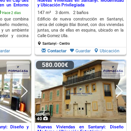
neo en Cap des
Nuevas Viviendas en Santanyi: Modernidad
en un Entorno
y Ubicación Privilegiada
147 m²
3 dorm.
2 baños
Hace 2 días
ro que combina
Edificio de nueva construcción en Santanyi,
diseño moderno,
cerca del colegio Blai Bonet, con dos viviendas
l y un ambiente
juntas, una de ellas en esquina, ubicado en la
edor y cocina
Calle Gomez Ulla.
Santanyi - Centro
ardar
Contactar
Guardar
Ubicación
580.000€
40
nyi: Diseño y
Nuevas Viviendas en Santanyi: Diseño