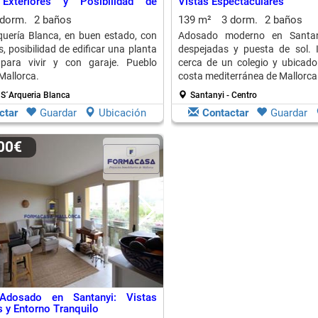
Exteriores y Posibilidad de
Vistas Espectaculares
 dorm.
2 baños
139 m²
3 dorm.
2 baños
uería Blanca, en buen estado, con
Adosado moderno en Santany
, posibilidad de edificar una planta
despejadas y puesta de sol. Id
 para vivir y con garaje. Pueblo
cerca de un colegio y ubicad
Mallorca.
costa mediterránea de Mallorca
 S´Arqueria Blanca
Santanyi - Centro
ctar
Guardar
Ubicación
Contactar
Guardar
000€
Adosado en Santanyi: Vistas
 y Entorno Tranquilo