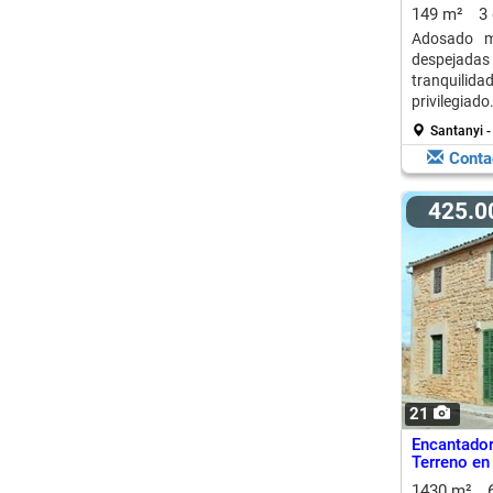
149 m²
3
Adosado m
despejadas 
tranquilidad
privilegiado
Santanyi -
Conta
425.
21
Encantado
Terreno en
1430 m²