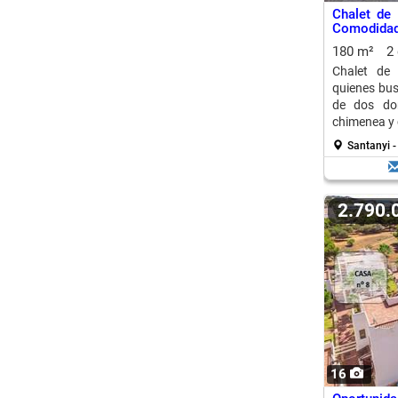
Chalet de 
Comodidad 
180 m²
2
Chalet de 
quienes bu
de dos dor
chimenea y 
Santanyi -
2.790
16