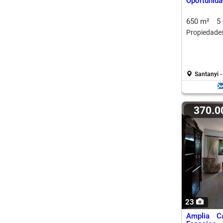
Oportunida
650 m²
5
Propiedades 
Santanyi -
370.
23
Amplia C