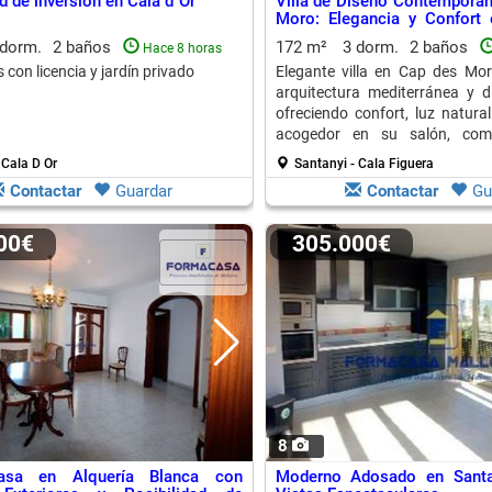
d de inversión en Cala d´Or
Villa de Diseño Contemporá
Moro: Elegancia y Confort 
Apacible
 dorm.
2 baños
172 m²
3 dorm.
2 baños
Hace 8 horas
con licencia y jardín privado
Elegante villa en Cap des Mo
arquitectura mediterránea y 
ofreciendo confort, luz natura
acogedor en su salón, com
integrada.
 Cala D Or
Santanyi - Cala Figuera
Contactar
Guardar
Contactar
Gu
000€
305.000€
8
asa en Alquería Blanca con
Moderno Adosado en Santa