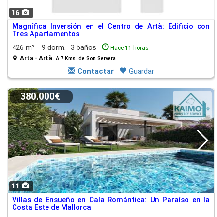
16
Magnífica Inversión en el Centro de Artà: Edificio con
Tres Apartamentos
426 m²
9 dorm.
3 baños
Hace 11 horas
Arta - Artà.
A 7 Kms. de Son Servera
Contactar
Guardar
380.000€
11
Villas de Ensueño en Cala Romántica: Un Paraíso en la
Costa Este de Mallorca