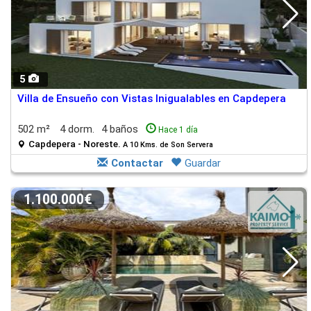
5
Villa de Ensueño con Vistas Inigualables en Capdepera
502 m²
4 dorm.
4 baños
Hace 1 día
Capdepera - Noreste.
A 10 Kms. de Son Servera
Contactar
Guardar
1.100.000€