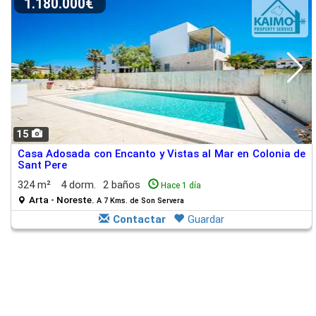
1.180.000€
15
Casa Adosada con Encanto y Vistas al Mar en Colonia de
Sant Pere
324 m²
4 dorm.
2 baños
Hace 1 día
Arta - Noreste.
A 7 Kms. de Son Servera
Contactar
Guardar