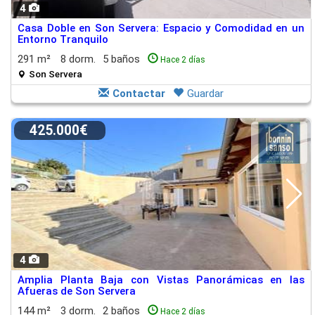
4
Casa Doble en Son Servera: Espacio y Comodidad en un
Entorno Tranquilo
291 m²
8 dorm.
5 baños
Hace 2 días
Son Servera
Contactar
Guardar
425.000€
4
Amplia Planta Baja con Vistas Panorámicas en las
Afueras de Son Servera
144 m²
3 dorm.
2 baños
Hace 2 días