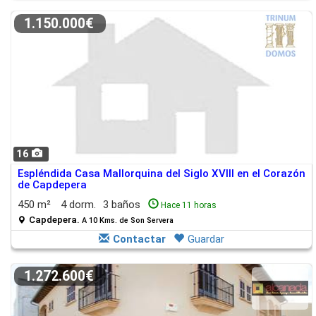
1.150.000€
16
Espléndida Casa Mallorquina del Siglo XVIII en el Corazón
de Capdepera
450 m²
4 dorm.
3 baños
Hace 11 horas
Capdepera.
A 10 Kms. de Son Servera
Contactar
Guardar
1.272.600€