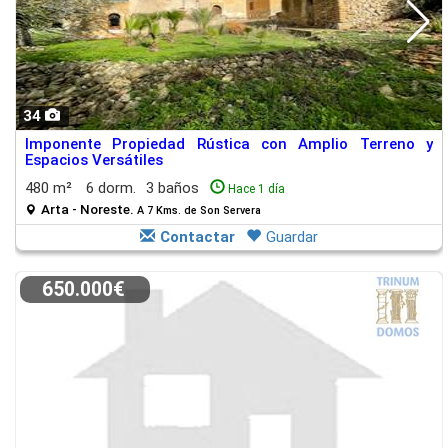
34
Imponente Propiedad Rústica con Amplio Terreno y
Espacios Versátiles
480 m²
6 dorm.
3 baños
Hace 1 día
Arta - Noreste.
A 7 Kms. de Son Servera
Contactar
Guardar
650.000€