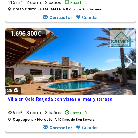
115 m²
2 dorm.
2 baños
Hace 1 día
Porto Cristo - Este Oeste.
A 8 Kms. de Son Servera
Contactar
Guardar
1.696.800€
28
Villa en Cala Ratjada con vistas al mar y terraza
436 m²
3 dorm.
3 baños
Hace 1 día
Capdepera - Noreste.
A 10 Kms. de Son Servera
Contactar
Guardar