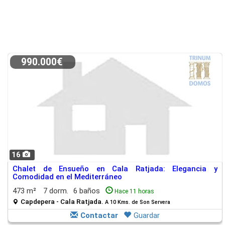
990.000€
16
Chalet de Ensueño en Cala Ratjada: Elegancia y
Comodidad en el Mediterráneo
473 m²
7 dorm.
6 baños
Hace 11 horas
Capdepera - Cala Ratjada.
A 10 Kms. de Son Servera
Contactar
Guardar