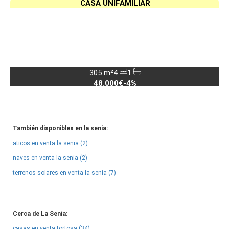
CASA UNIFAMILIAR
305 m²
4
1
48.000€
-4%
También disponibles en la senia:
aticos en venta la senia (2)
naves en venta la senia (2)
terrenos solares en venta la senia (7)
Cerca de La Senia:
casas en venta tortosa (34)