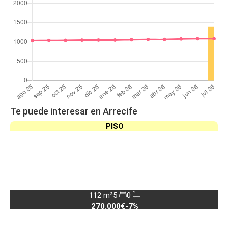
Te puede interesar en Arrecife
PISO
112 m²
5
0
270.000€
-7%