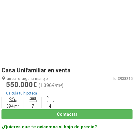
1
/
16
Casa Unifamiliar en venta
arrecife
argana-maneje
Id-3938215
550.000€
(1.396€/m²)
Calcula tu hipoteca
394 m²
7
4
Contactar
¿Quieres que te avisemos si baja de precio?