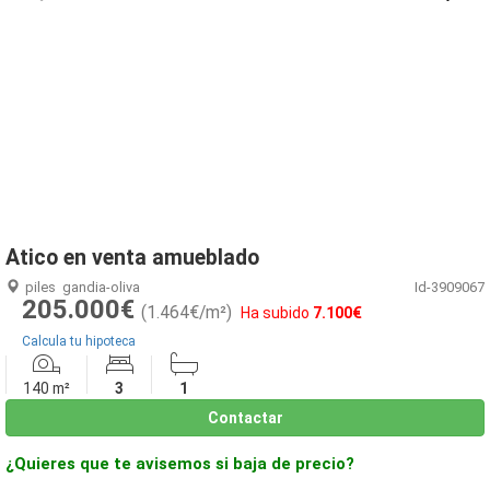
1
/
10
Atico en venta amueblado
piles
gandia-oliva
Id-3909067
205.000€
(1.464€/m²)
Ha subido
7.100€
Calcula tu hipoteca
140 m²
3
1
Contactar
¿Quieres que te avisemos si baja de precio?