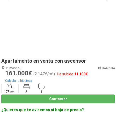
1
/
8
Apartamento en venta con ascensor
el masnou
Id-3443934
161.000€
(2.147€/m²)
Ha subido
11.100€
Calcula tu hipoteca
75 m²
2
1
Contactar
¿Quieres que te avisemos si baja de precio?