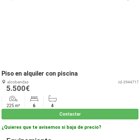
1
/
46
Piso en alquiler con piscina
alcobendas
Id-3944717
5.500€
225 m²
6
4
Contactar
¿Quieres que te avisemos si baja de precio?