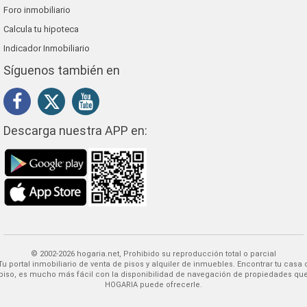
Foro inmobiliario
Calcula tu hipoteca
Indicador Inmobiliario
Síguenos también en
Descarga nuestra APP en:
© 2002-2026 hogaria.net, Prohibido su reproducción total o parcial
 alquiler de inmuebles. Encontrar tu casa o
piso, es mucho más fácil con la disponibilidad de navegación de propiedades qu
HOGARIA puede ofrecerle.