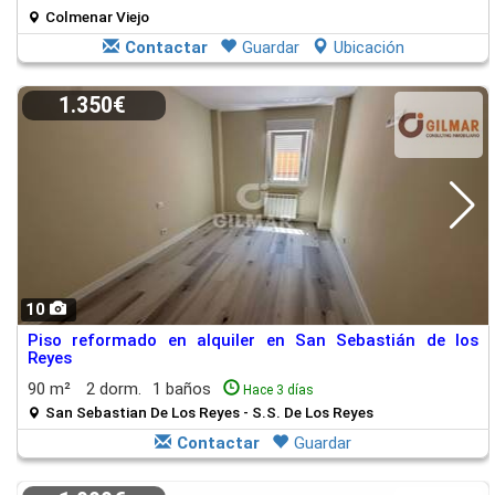
Colmenar Viejo
Contactar
Guardar
Ubicación
1.350€
10
Piso reformado en alquiler en San Sebastián de los
Reyes
90 m²
2 dorm.
1 baños
Hace 3 días
San Sebastian De Los Reyes - S.S. De Los Reyes
Contactar
Guardar