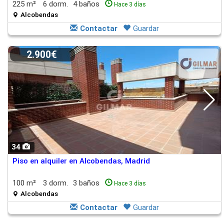
225 m²
6 dorm.
4 baños
Hace 3 días
Alcobendas
Contactar
Guardar
2.900€
34
Piso en alquiler en Alcobendas, Madrid
100 m²
3 dorm.
3 baños
Hace 3 días
Alcobendas
Contactar
Guardar