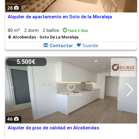
28
Alquiler de apartamento en Soto de la Moraleja
80 m²
2 dorm.
2 baños
Hace 3 días
Alcobendas - Soto De La Moraleja
Contactar
Guardar
5.500€
46
Alquiler de piso de calidad en Alcobendas