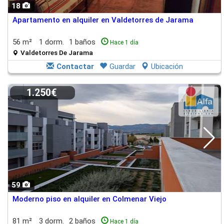
18
Apartamento en alquiler en Valdetorres de Jarama
56 m²
1 dorm.
1 baños
Hace 1 día
Valdetorres De Jarama
Contactar
Guardar
Ubicación
1.250€
59
Moderno piso en alquiler en Colmenar Viejo
81 m²
3 dorm.
2 baños
Hace 1 día