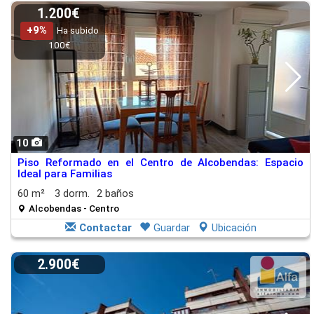
1.200€
+9%
Ha subido
100€
10
Piso Reformado en el Centro de Alcobendas: Espacio
Ideal para Familias
60 m²
3 dorm.
2 baños
Alcobendas - Centro
Contactar
Guardar
Ubicación
2.900€