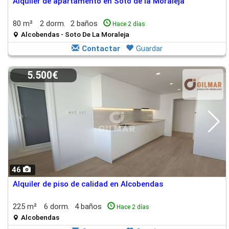
Alquiler de apartamento en Soto de la Moraleja
80 m²
2 dorm.
2 baños
Hace 2 días
Alcobendas - Soto De La Moraleja
Contactar
Guardar
5.500€
46
Alquiler de piso de calidad en Alcobendas
225 m²
6 dorm.
4 baños
Hace 2 días
Alcobendas