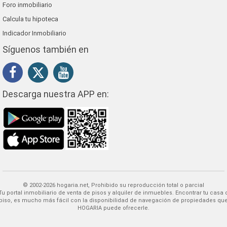
Foro inmobiliario
Calcula tu hipoteca
Indicador Inmobiliario
Síguenos también en
Descarga nuestra APP en:
© 2002-2026 hogaria.net, Prohibido su reproducción total o parcial
 alquiler de inmuebles. Encontrar tu casa o
piso, es mucho más fácil con la disponibilidad de navegación de propiedades qu
HOGARIA puede ofrecerle.