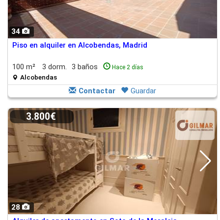
34
Piso en alquiler en Alcobendas, Madrid
100 m²
3 dorm.
3 baños
Hace 2 días
Alcobendas
Contactar
Guardar
3.800€
28