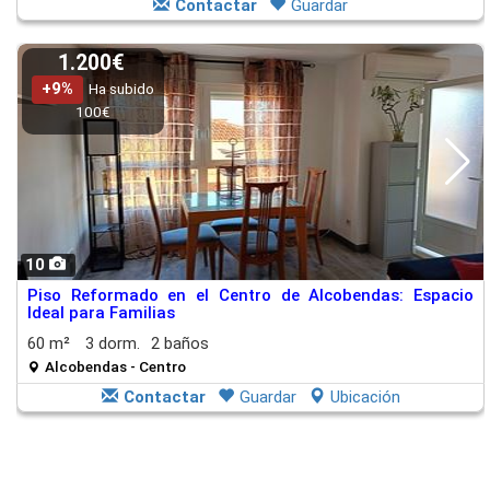
Contactar
Guardar
1.200€
+9%
Ha subido
100€
10
Piso Reformado en el Centro de Alcobendas: Espacio
Ideal para Familias
60 m²
3 dorm.
2 baños
Alcobendas - Centro
Contactar
Guardar
Ubicación