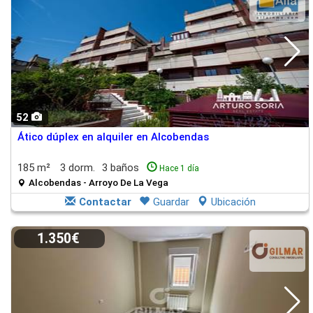
52
Ático dúplex en alquiler en Alcobendas
185 m²
3 dorm.
3 baños
Hace 1 día
Alcobendas - Arroyo De La Vega
Contactar
Guardar
Ubicación
1.350€