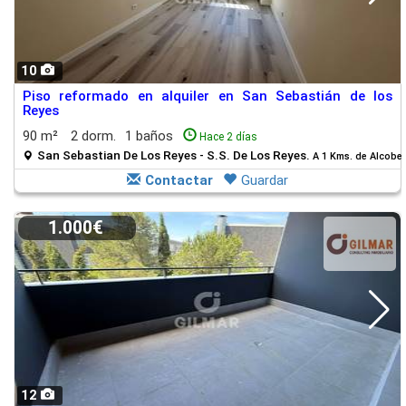
10
Piso reformado en alquiler en San Sebastián de los
Reyes
90 m²
2 dorm.
1 baños
Hace 2 días
San Sebastian De Los Reyes - S.S. De Los Reyes.
A 1 Kms. de Alcobe
Contactar
Guardar
1.000€
12