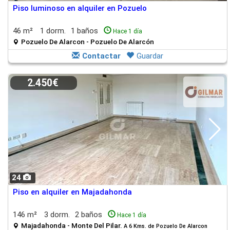
Piso luminoso en alquiler en Pozuelo
46 m²
1 dorm.
1 baños
Hace 1 día
Pozuelo De Alarcon - Pozuelo De Alarcón
Contactar
Guardar
2.450€
24
Piso en alquiler en Majadahonda
146 m²
3 dorm.
2 baños
Hace 1 día
Majadahonda - Monte Del Pilar.
A 6 Kms. de Pozuelo De Alarcon