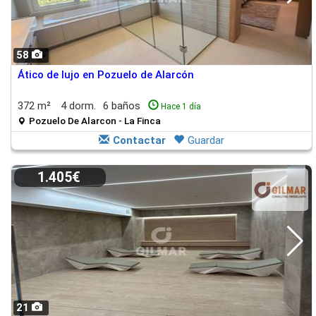
58
Ático de lujo en Pozuelo de Alarcón
372 m²
4 dorm.
6 baños
Hace 1 día
Pozuelo De Alarcon - La Finca
Contactar
Guardar
1.405€
21