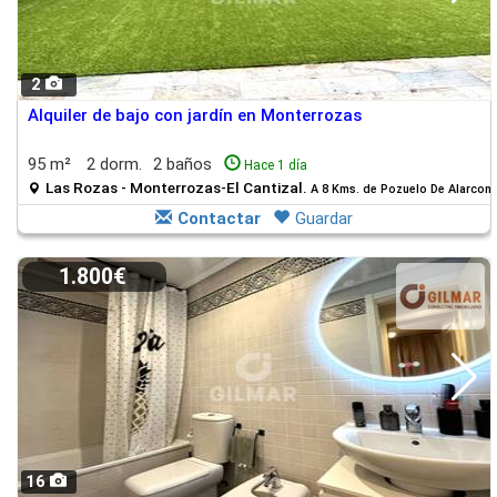
2
Alquiler de bajo con jardín en Monterrozas
95 m²
2 dorm.
2 baños
Hace 1 día
Las Rozas - Monterrozas-El Cantizal.
A 8 Kms. de Pozuelo De Alarcon
Contactar
Guardar
1.800€
16