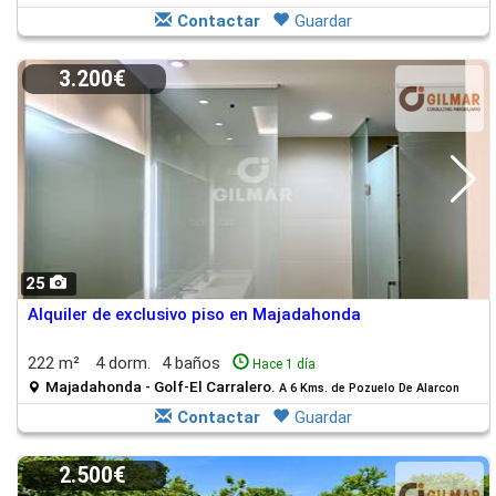
Contactar
Guardar
3.200€
25
Alquiler de exclusivo piso en Majadahonda
222 m²
4 dorm.
4 baños
Hace 1 día
Majadahonda - Golf-El Carralero.
A 6 Kms. de Pozuelo De Alarcon
Contactar
Guardar
2.500€