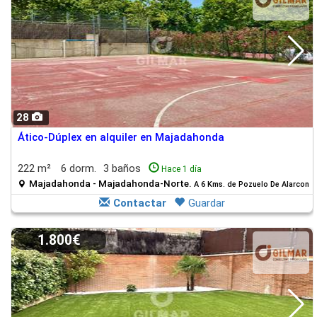
28
Ático-Dúplex en alquiler en Majadahonda
222 m²
6 dorm.
3 baños
Hace 1 día
Majadahonda - Majadahonda-Norte.
A 6 Kms. de Pozuelo De Alarcon
Contactar
Guardar
1.800€