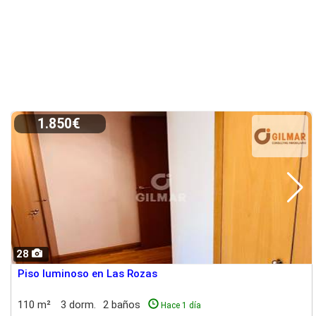
1.850€
28
Piso luminoso en Las Rozas
110 m²
3 dorm.
2 baños
Hace 1 día