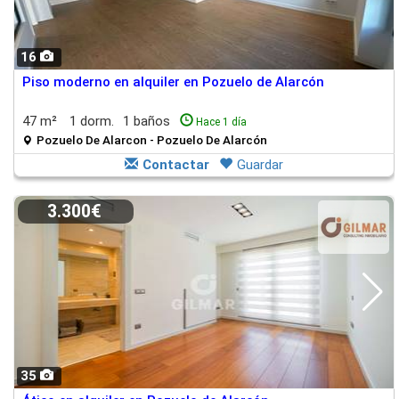
16
Piso moderno en alquiler en Pozuelo de Alarcón
47 m²
1 dorm.
1 baños
Hace 1 día
Pozuelo De Alarcon - Pozuelo De Alarcón
Contactar
Guardar
3.300€
35