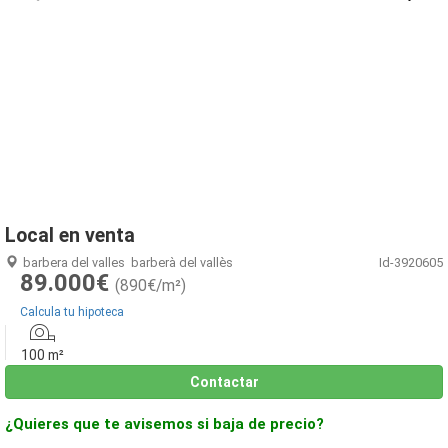
1
/
7
Local en venta
barbera del valles
barberà del vallès
Id-3920605
89.000€
(890€/m²)
Calcula tu hipoteca
100 m²
Contactar
¿Quieres que te avisemos si baja de precio?