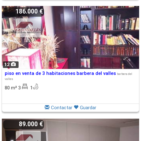
186.000 €
12
piso en venta de 3 habitaciones barbera del valles
barbera del
valles
80 m² 3
1
Contactar
Guardar
89.000 €