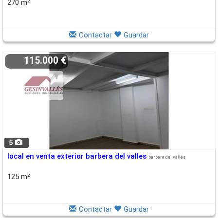
270 m²
Contactar
Guardar
115.000 €
5
local en venta exterior barbera del valles
barbera del valles
125 m²
Contactar
Guardar