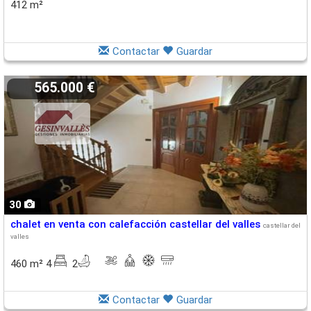
412 m²
Contactar
Guardar
565.000 €
30
chalet en venta con calefacción castellar del valles
castellar del
valles
460 m² 4
2
Contactar
Guardar