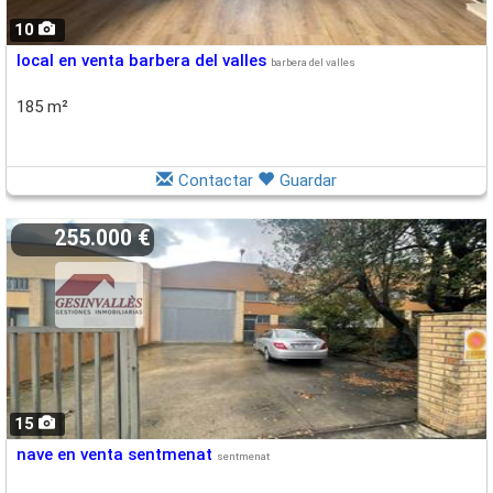
10
local en venta barbera del valles
barbera del valles
185 m²
Contactar
Guardar
255.000 €
15
nave en venta sentmenat
sentmenat